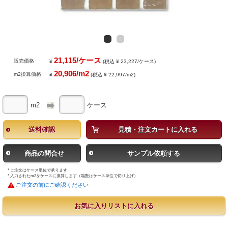
21,115/ケース
販売価格
¥
(税込 ¥ 23,227/ケース)
20,906/m2
m2換算価格
¥
(税込 ¥ 22,997/m2)
m2
ケース
送料確認
見積・注文カートに入れる
商品の問合せ
サンプル依頼する
* ご注文はケース単位で承ります
* 入力されたm2をケースに換算します（端数はケース単位で切り上げ）
ご注文の前にご確認ください
お気に入りリストに入れる