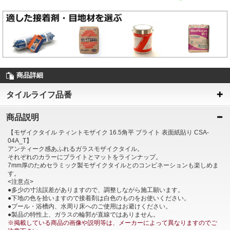
商品詳細
タイルライフ品番
商品説明
【モザイクタイル ティントモザイク 16.5角平 ブライト 表面紙貼り CSA-
04A_T】
アンティーク感あふれるガラスモザイクタイル。
それぞれのカラーにブライトとマットをラインナップ。
7mm厚のためセラミック製モザイクタイルとのコンビネーションも楽しめま
す。
<注意点>
●多少の寸法誤差がありますので、調整しながら施工願います。
●下地の色を拾いますので接着剤は白色のものをお使いください。
●プール・浴槽内、水周り床へのご使用はお避けください。
●製品の特性上、ガラスの輪郭が直線ではありません。
※掲載している商品の画像や説明等は、メーカーによって異なりますのでご