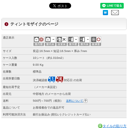
ティントモザイクのページ
適正表示
サイズ
長辺:16.5mm × 短辺:16.5mm × 厚み:7mm
ケース入数
10シート（約1.010m2）
ケース重量
9.00 Kg
在庫数
標準品
出荷所要日数
決済確認後
対応日 の出荷
最短出荷予定
（メーカー未設定）
出荷元
中部地方 のメーカーから出荷
送料
500円～700円（税別）
送料について
返品について
お客様都合での返品不可
利用可能決済方法
銀行お振込み (前払い) クレジットカード払い
タイルの貼り方