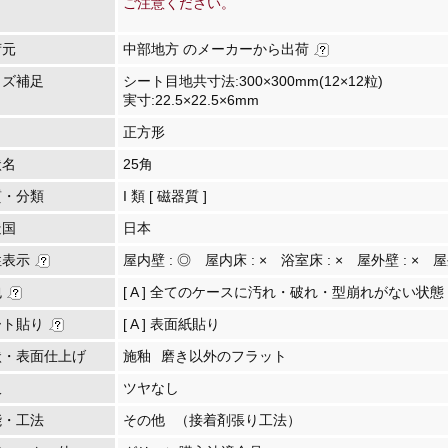
ご注意ください。
荷元
中部地方 のメーカーから出荷
イズ補足
シート目地共寸法:300×300mm(12×12粒)
実寸:22.5×22.5×6mm
正方形
状名
25角
質・分類
I 類 [ 磁器質 ]
造国
日本
性表示
屋内壁 :
◎
屋内床 :
×
浴室床 :
×
屋外壁 :
×
屋
包
[ A ] 全てのケースに汚れ・破れ・型崩れがない状態
ート貼り
[ A ] 表面紙貼り
状・表面仕上げ
施釉
磨き以外のフラット
沢
ツヤなし
能・工法
その他
（接着剤張り工法）