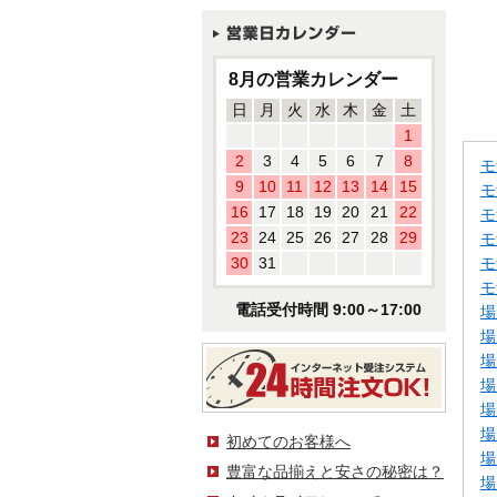
8月の営業カレンダー
日
月
火
水
木
金
土
1
2
3
4
5
6
7
8
モ
9
10
11
12
13
14
15
モ
16
17
18
19
20
21
22
モ
23
24
25
26
27
28
29
モ
30
31
モ
モ
電話受付時間 9:00～17:00
場
場
場
場
場
場
初めてのお客様へ
場
豊富な品揃えと安さの秘密は？
場