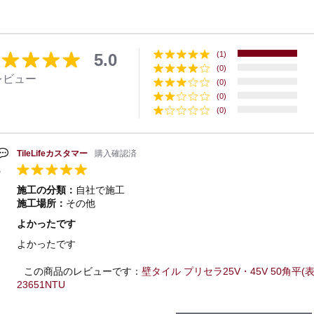
(1)
5.0
(0)
レビュー
(0)
(0)
(0)
TileLifeカスタマー
購入確認済
施工の分類：
自社で施工
施工場所：
その他
よかったです
よかったです
この商品のレビューです：
壁タイル プリセラ25V・45V 50角平(表)
23651NTU