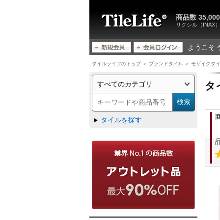
商品数 35,
リクシル（INA
ようこそ 
タイルライフのトップ
＞
ブランドタイル
＞
モザイクタ
タ
タイルを探す