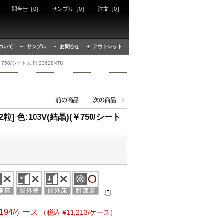
ート
問合せ［0］
サンプル［0］
注文［0］
ついて
サンプル
お問合せ
アウトレット
750/シート以下) 23628NTU
粒] 色:103V(結晶)(￥750/シート
,194/ケース
（税込 ¥11,213/ケース）