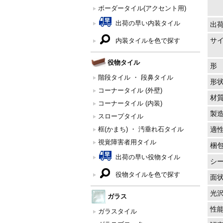
ボーダータイル(アクセント用)
出荷の早い内装タイル
出
サ
内装タイルを色で探す
役物タイル
形
階段タイル ・ 段鼻タイル
形
コーナータイル (外壁)
材
コーナータイル (内装)
製
スロープタイル
框(かまち) ・ 汚垂れ石タイル
適
視覚障害者用タイル
梱
出荷の早い役物タイル
シ
役物タイルを色で探す
面
光
ガラス
性
ガラスタイル