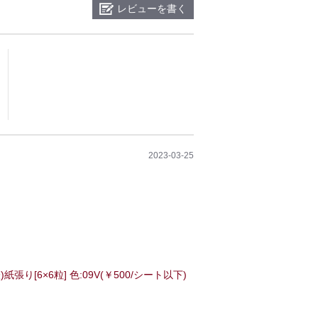
レビューを書く
2023-03-25
紙張り[6×6粒] 色:09V(￥500/シート以下)