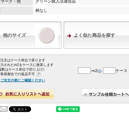
定マーク・他
グリーン購入法適合品
様
柄なし
他のサイズ
よく似た商品を探す
 ご注文はケース単位で承ります
 入力されたm2をケースに換算します
端数はケース単位で切り上げ）
m2
ケース
 お客様都合での返品不可
ご注文の前にご確認ください