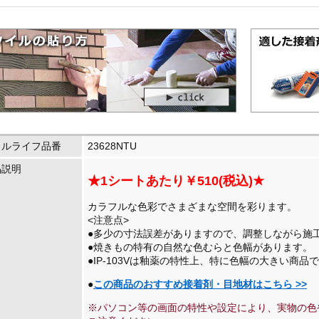
イルライフ品番
23628NTU
品説明
★1シートあたり￥510(税込)★
カラフルな色彩でさまざまな空間を彩ります。
<注意点>
●多少の寸法誤差がありますので、調整しながら施
●焼きもの特有の自然な色むらと色幅があります。
●IP-103Vは釉薬の特性上、特に色幅の大きい商品
●
この商品のおすすめ接着剤・目地材はこちら >>
※パソコン等の画面の特性や設定により、実物の色