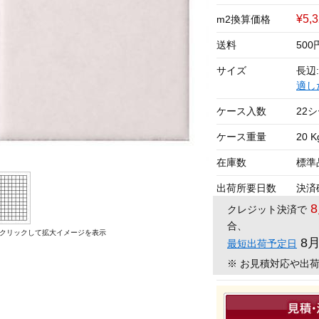
¥5,
m2換算価格
送料
50
サイズ
長辺:
適し
ケース入数
22
ケース重量
20 K
在庫数
標準
出荷所要日数
決済
クレジット決済で
合、
クリックして拡大イメージを表示
8
最短出荷予定日
※ お見積対応や出