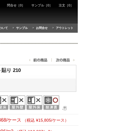
ート
問合せ［0］
サンプル［0］
注文［0］
ついて
サンプル
お問合せ
アウトレット
り 210
,368/ケース
（税込 ¥15,805/ケース）