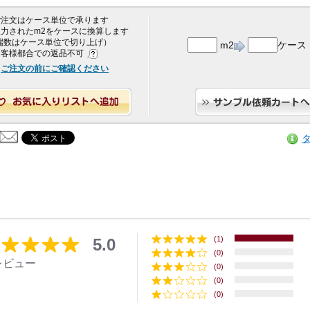
 ご注文はケース単位で承ります
 入力されたm2をケースに換算します
端数はケース単位で切り上げ）
m2
ケース
 お客様都合での返品不可
ご注文の前にご確認ください
(1)
5.0
(0)
レビュー
(0)
(0)
(0)