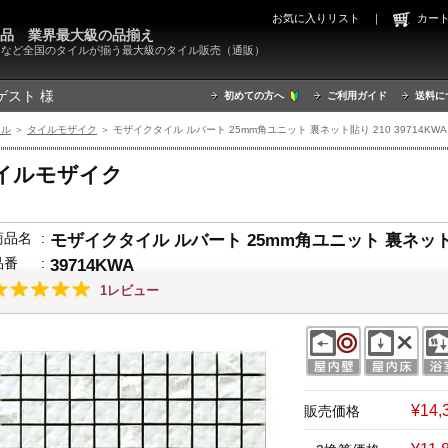
お気に入りリスト
｜
カ
000品 業界最大級の品揃え
X）など全国のタイルが揃う最大級のタイル販売（通販）
ゲスト 様
初めての方へ
ご利用ガイド
送料に
イル
＞
タイルモザイク
＞ モザイクタイル ルバート 25mm角ユニット 裏ネット貼り 210 39714KWA
イルモザイク
商品名
:
モザイクタイル ルバート 25mm角ユニット 裏ネット貼
品番
:
39714KWA
1レビュー
¥14
販売価格