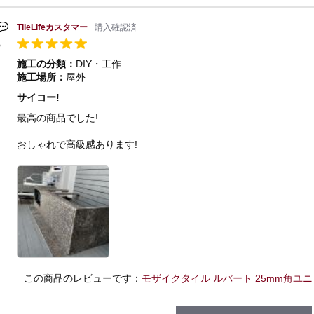
TileLifeカスタマー
購入確認済
施工の分類：
DIY・工作
施工場所：
屋外
サイコー!
最高の商品でした!
おしゃれで高級感あります!
この商品のレビューです：
モザイクタイル ルバート 25mm角ユニット