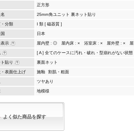
正方形
状名
25mm角ユニット 裏ネット貼り
質・分類
I 類 [ 磁器質 ]
造国
日本
性表示
屋内壁 :
◎
屋内床 :
×
浴室床 :
×
屋外壁 :
×
屋
包
[ A ] 全てのケースに汚れ・破れ・型崩れがない状態
ート貼り
裏面ネット
状・表面仕上げ
施釉
割肌・粗面
沢
ツヤあり
様
地模様
よく似た商品を探す