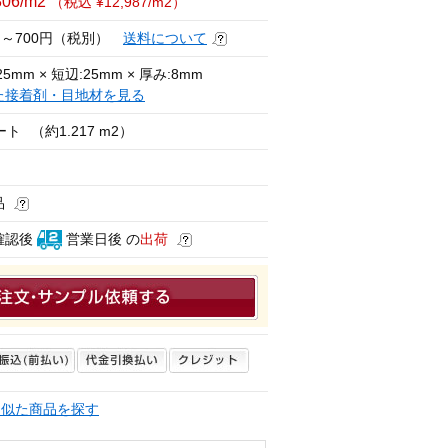
806/m2
（税込 ¥12,987/m2）
円～700円（税別）
送料について
5mm × 短辺:25mm × 厚み:8mm
た接着剤・目地材を見る
ート
（約1.217 m2）
品
確認後
営業日後 の
出荷
く似た商品を探す