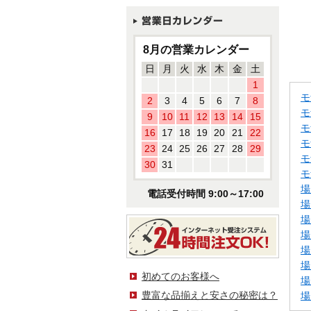
8月の営業カレンダー
日
月
火
水
木
金
土
1
モ
2
3
4
5
6
7
8
モ
9
10
11
12
13
14
15
モ
16
17
18
19
20
21
22
モ
23
24
25
26
27
28
29
モ
30
31
モ
場
電話受付時間 9:00～17:00
場
場
場
場
場
初めてのお客様へ
場
豊富な品揃えと安さの秘密は？
場