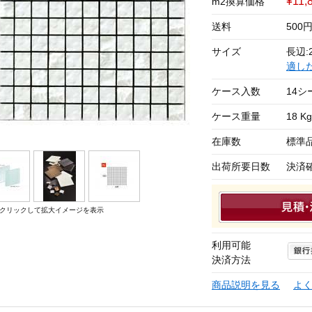
¥11,
m2換算価格
送料
500
サイズ
長辺:2
適し
ケース入数
14シ
ケース重量
18 Kg
在庫数
標準
出荷所要日数
決済
クリックして拡大イメージを表示
利用可能
決済方法
商品説明を見る
よ