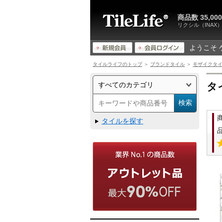
商品数 35,
リクシル（INA
ようこそ 
タイルライフのトップ
＞
ブランドタイル
＞
モザイクタ
タ
タイルを探す