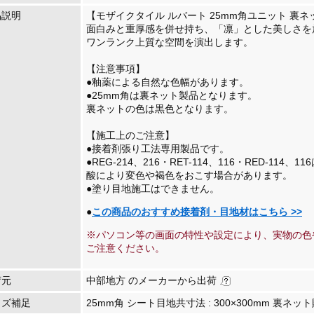
品説明
【モザイクタイル ルバート 25mm角ユニット 裏ネッ
面白みと重厚感を併せ持ち、「凛」とした美しさ
ワンランク上質な空間を演出します。
【注意事項】
●釉薬による自然な色幅があります。
●25mm角は裏ネット製品となります。
裏ネットの色は黒色となります。
【施工上のご注意】
●接着剤張り工法専用製品です。
●REG-214、216・RET-114、116・RED-1
酸により変色や褐色をおこす場合があります。
●塗り目地施工はできません。
●
この商品のおすすめ接着剤・目地材はこちら >>
※パソコン等の画面の特性や設定により、実物の色
ご注意ください。
荷元
中部地方 のメーカーから出荷
イズ補足
25mm角 シート目地共寸法 : 300×300mm 裏ネッ