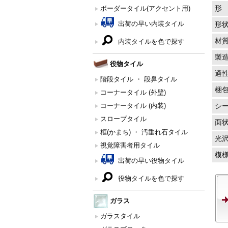
形
ボーダータイル(アクセント用)
出荷の早い内装タイル
形
材
内装タイルを色で探す
製
役物タイル
適
階段タイル ・ 段鼻タイル
梱
コーナータイル (外壁)
コーナータイル (内装)
シ
スロープタイル
面
框(かまち) ・ 汚垂れ石タイル
光
視覚障害者用タイル
模
出荷の早い役物タイル
役物タイルを色で探す
ガラス
ガラスタイル