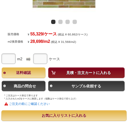
55,329/ケース
販売価格
¥
(税込 ¥ 60,862/ケース)
28,698/m2
m2換算価格
¥
(税込 ¥ 31,568/m2)
m2
ケース
送料確認
見積・注文カートに入れる
商品の問合せ
サンプル依頼する
* ご注文はケース単位で承ります
* 入力されたm2をケースに換算します（端数はケース単位で切り上げ）
ご注文の前にご確認ください
お気に入りリストに入れる