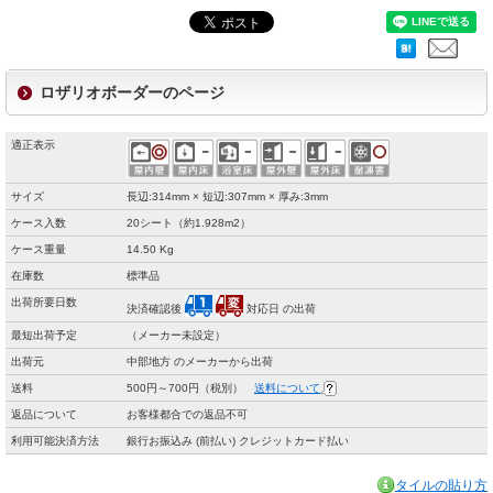
ロザリオボーダーのページ
適正表示
サイズ
長辺:314mm × 短辺:307mm × 厚み:3mm
ケース入数
20シート（約1.928m2）
ケース重量
14.50 Kg
在庫数
標準品
出荷所要日数
決済確認後
対応日 の出荷
最短出荷予定
（メーカー未設定）
出荷元
中部地方 のメーカーから出荷
送料
500円～700円（税別）
送料について
返品について
お客様都合での返品不可
利用可能決済方法
銀行お振込み (前払い) クレジットカード払い
タイルの貼り方