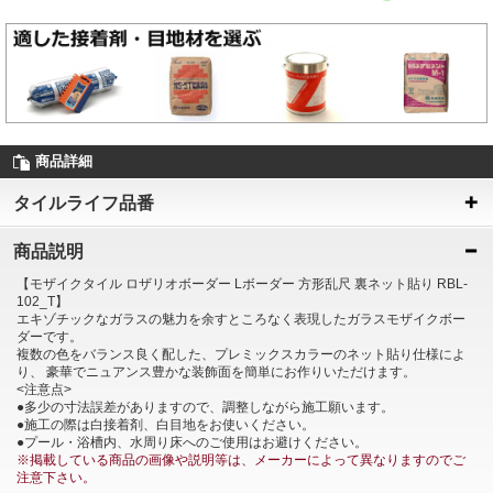
商品詳細
タイルライフ品番
商品説明
【モザイクタイル ロザリオボーダー Lボーダー 方形乱尺 裏ネット貼り RBL-
102_T】
エキゾチックなガラスの魅力を余すところなく表現したガラスモザイクボー
ダーです。
複数の色をバランス良く配した、プレミックスカラーのネット貼り仕様によ
り、 豪華でニュアンス豊かな装飾面を簡単にお作りいただけます。
<注意点>
●多少の寸法誤差がありますので、調整しながら施工願います。
●施工の際は白接着剤、白目地をお使いください。
●プール・浴槽内、水周り床へのご使用はお避けください。
※掲載している商品の画像や説明等は、メーカーによって異なりますのでご
注意下さい。