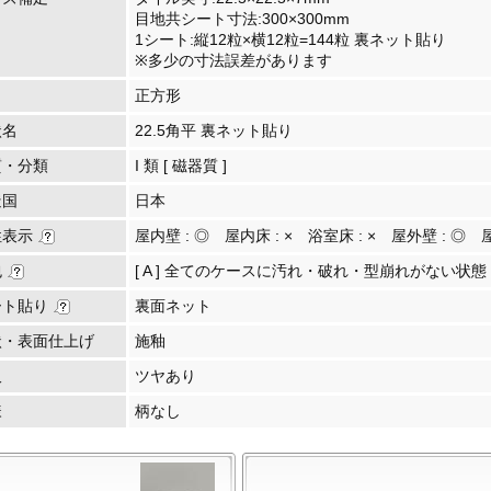
目地共シート寸法:300×300mm
1シート:縦12粒×横12粒=144粒 裏ネット貼り
※多少の寸法誤差があります
正方形
状名
22.5角平 裏ネット貼り
質・分類
I 類 [ 磁器質 ]
造国
日本
性表示
屋内壁 :
◎
屋内床 :
×
浴室床 :
×
屋外壁 :
◎
包
[ A ] 全てのケースに汚れ・破れ・型崩れがない状態
ート貼り
裏面ネット
状・表面仕上げ
施釉
沢
ツヤあり
様
柄なし