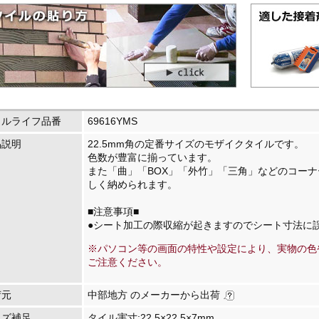
イルライフ品番
69616YMS
品説明
22.5mm角の定番サイズのモザイクタイルです。
色数が豊富に揃っています。
また「曲」「BOX」「外竹」「三角」などのコーナ
しく納められます。
■注意事項■
●シート加工の際収縮が起きますのでシート寸法に
※パソコン等の画面の特性や設定により、実物の色
ご注意ください。
荷元
中部地方 のメーカーから出荷
イズ補足
タイル実寸:22.5×22.5×7mm