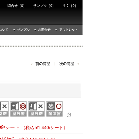
ート
問合せ［0］
サンプル［0］
注文［0］
ついて
サンプル
お問合せ
アウトレット
309/シート
（税込 ¥1,440/シート）