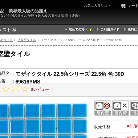
お気に入りリスト
｜
カ
000品 業界最大級の品揃え
X）など全国のタイルが揃う最大級のタイル販売（通販）
ゲスト 様
初めての方へ
ご利用ガイド
送料に
すめタイル
＞
浴室壁タイル
＞ モザイクタイル 22.5角シリーズ 22.5角 色:30D 69616YMS
室壁タイル
商品名
:
モザイクタイル 22.5角シリーズ 22.5角 色:30D
品番
:
69616YMS
0レビュー
¥1,
販売価格