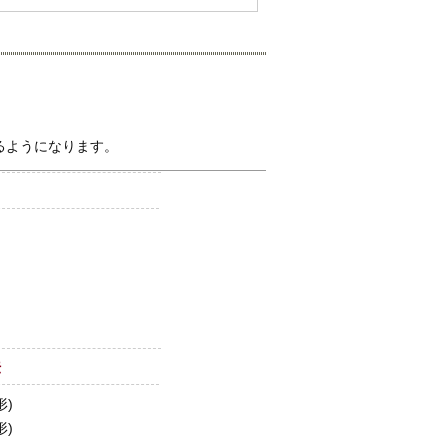
るようになります。
法
形)
形)