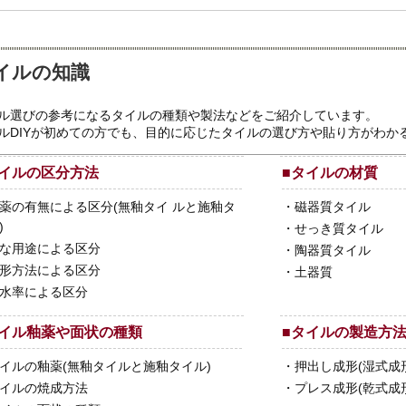
イルの知識
ル選びの参考になるタイルの種類や製法などをご紹介しています。
ルDIYが初めての方でも、目的に応じたタイルの選び方や貼り方がわか
イルの区分方法
■
タイルの材質
薬の有無による区分(無釉タイ ルと施釉タ
・
磁器質タイル
)
・
せっき質タイル
な用途による区分
・
陶器質タイル
形方法による区分
・
土器質
水率による区分
イル釉薬や面状の種類
■
タイルの製造方
イルの釉薬(無釉タイルと施釉タイル)
・
押出し成形(湿式成
イルの焼成方法
・
プレス成形(乾式成