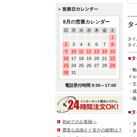
8月の営業カレンダー
タ
日
月
火
水
木
金
土
1
タイ
2
3
4
5
6
7
8
タイ
9
10
11
12
13
14
15
■
タ
16
17
18
19
20
21
22
23
24
25
26
27
28
29
・
釉
30
31
イル
・
主
電話受付時間 9:00～17:00
・
成
・
吸
■
タ
初めてのお客様へ
・
タ
豊富な品揃えと安さの秘密は？
・
タ