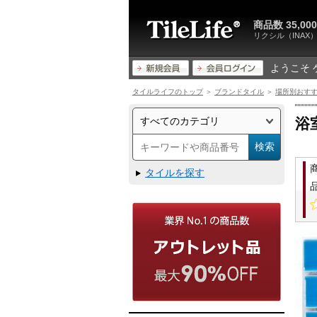
商品数 35,
リクシル（INA
ようこそ 
タイルライフのトップ
＞
ブランドタイル
＞
場所別おす
浴
タイルを探す