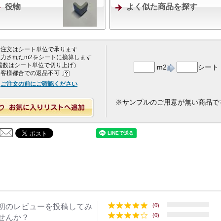
役物
よく似た商品を探す
 ご注文はシート単位で承ります
 入力されたm2をシートに換算します
端数はシート単位で切り上げ）
m2
シート
 お客様都合での返品不可
ご注文の前にご確認ください
※サンプルのご用意が無い商品で
初のレビューを投稿してみ
(0)
(0)
せんか？