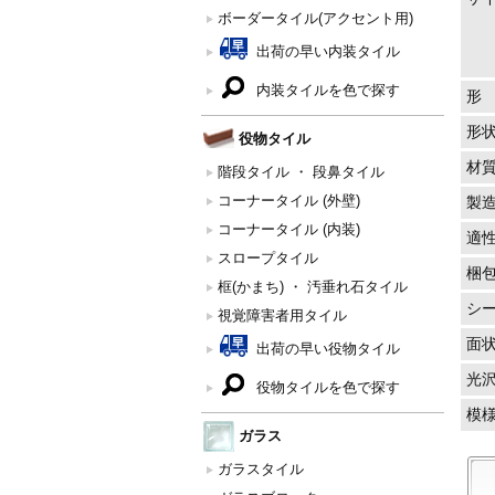
ボーダータイル(アクセント用)
出荷の早い内装タイル
内装タイルを色で探す
形
形
役物タイル
材
階段タイル ・ 段鼻タイル
コーナータイル (外壁)
製
コーナータイル (内装)
適
スロープタイル
梱
框(かまち) ・ 汚垂れ石タイル
シ
視覚障害者用タイル
面
出荷の早い役物タイル
光
役物タイルを色で探す
模
ガラス
ガラスタイル