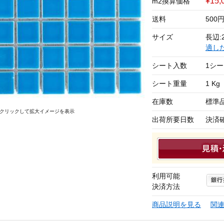
¥15,
m2換算価格
送料
500
サイズ
長辺:2
適し
シート入数
1シ
シート重量
1 Kg
在庫数
標準
クリックして拡大イメージを表示
出荷所要日数
決済
利用可能
決済方法
商品説明を見る
関