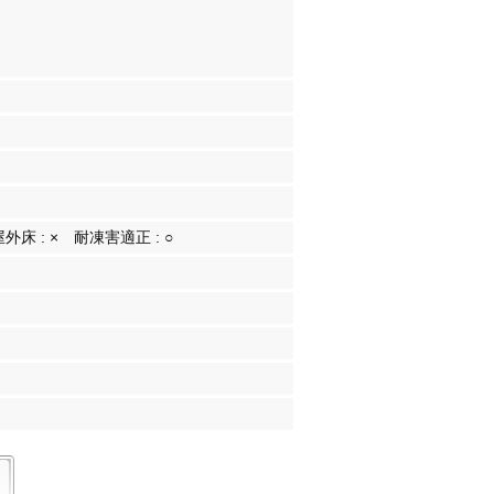
屋外床 :
×
耐凍害適正 :
○