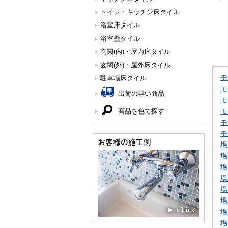
トイレ・キッチン床タイル
浴室床タイル
浴室壁タイル
玄関(内)・屋内床タイル
玄関(外)・屋外床タイル
モ
駐車場床タイル
モ
出荷の早い商品
モ
モ
商品を色で探す
モ
モ
場
場
場
場
場
場
場
場