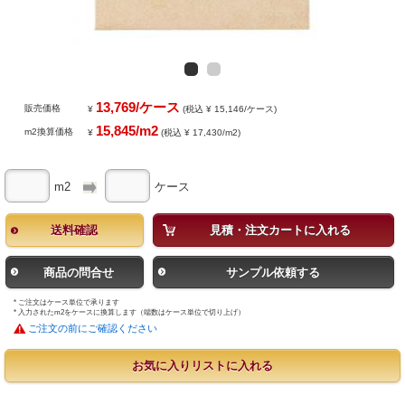
13,769/ケース
販売価格
¥
(税込 ¥ 15,146/ケース)
15,845/m2
m2換算価格
¥
(税込 ¥ 17,430/m2)
m2
ケース
送料確認
見積・注文カートに入れる
商品の問合せ
サンプル依頼する
* ご注文はケース単位で承ります
* 入力されたm2をケースに換算します（端数はケース単位で切り上げ）
ご注文の前にご確認ください
お気に入りリストに入れる