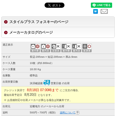
スタイルプラス フォスキーのページ
メーカーカタログのページ
適正表示
サイズ
長辺:295mm × 短辺:295mm × 厚み:9mm
ケース入数
10枚（約0.869m2）
ケース重量
18.00 Kg
在庫数
標準品
出荷所要日数
決済確認後
営業日後 の出荷
8月18日 07:00時まで
クレジット決済で
にご注文の場合、
8月20日
最短出荷予定日
となります。
※ お見積対応や出荷メーカーが異なる場合は対象外です。
出荷元
近畿地方 のメーカーから出荷
送料
500円～700円（税別）
送料について