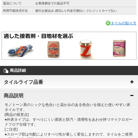
返品について
お客様都合での返品不可
利用可能決済方法
銀行お振込み (前払い) 代金引換払い クレジットカード払い
タイルの貼り方
商品詳細
タイルライフ品番
商品説明
モノトーン系のシックな色合いと温かみのある色合いを揃えた使いやすい床
タイルです。
[商品の留意点]
●外床タイプは、すべりにくい面状と防汚・清掃性をあわせ持つマイクロガー
ドフロア仕様です。
[ご注意]
●スロープ部は勾配によりすべり性が著しく変化しますので、タイルをご使用