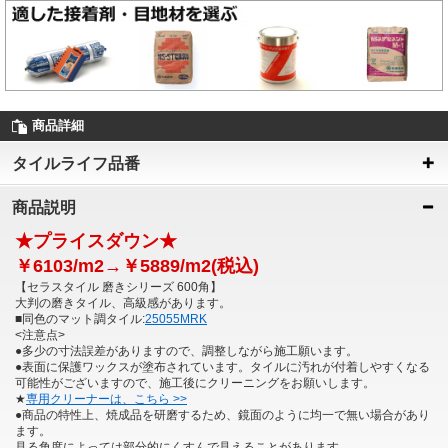
商品詳細
タイルライフ品番
商品説明
★プライスダウン★
￥6103/m2→￥5889/m2(税込)
【セラスタイル 磨きシリーズ 600角】
大判の磨きタイル、高級感があります。
■同色のマット調タイル:
25055MRK
<注意点>
●多少の寸法誤差がありますので、調整しながら施工願います。
●表面に保護ワックスが塗布されています。タイルに汚れが付着しやすくなる
可能性がございますので、施工後にクリーニングをお願いします。
★
専用クリーナーは、こちら >>
●商品の特性上、焼成品を研磨するため、鏡面のように均一で無い場合があり
ます。
見る角度によっては部分的にくすんで見えることがあります。