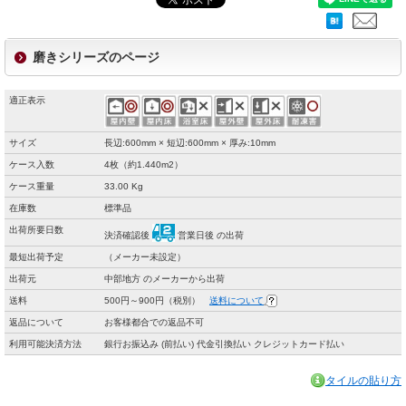
磨きシリーズのページ
適正表示
サイズ
長辺:600mm × 短辺:600mm × 厚み:10mm
ケース入数
4枚（約1.440m2）
ケース重量
33.00 Kg
在庫数
標準品
出荷所要日数
決済確認後
営業日後 の出荷
最短出荷予定
（メーカー未設定）
出荷元
中部地方 のメーカーから出荷
送料
500円～900円（税別）
送料について
返品について
お客様都合での返品不可
利用可能決済方法
銀行お振込み (前払い) 代金引換払い クレジットカード払い
タイルの貼り方