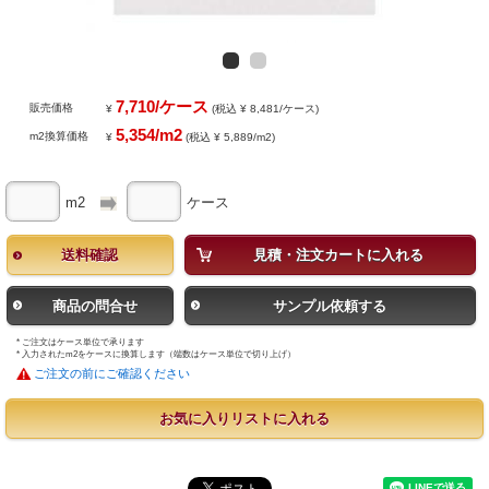
7,710/ケース
販売価格
¥
(税込 ¥ 8,481/ケース)
5,354/m2
m2換算価格
¥
(税込 ¥ 5,889/m2)
m2
ケース
送料確認
見積・注文カートに入れる
商品の問合せ
サンプル依頼する
* ご注文はケース単位で承ります
* 入力されたm2をケースに換算します（端数はケース単位で切り上げ）
ご注文の前にご確認ください
お気に入りリストに入れる