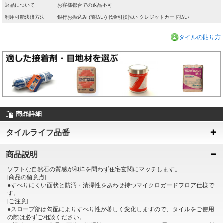
返品について
お客様都合での返品不可
利用可能決済方法
銀行お振込み (前払い) 代金引換払い クレジットカード払い
タイルの貼り方
商品詳細
タイルライフ品番
商品説明
ソフトな自然石の質感が和洋を問わず住宅玄関にマッチします。
[商品の留意点]
●すべりにくい面状と防汚・清掃性をあわせ持つマイクロガードフロア仕様で
す。
[ご注意]
●スロープ部は勾配によりすべり性が著しく変化しますので、タイルをご使用
の際は必ずご相談ください。