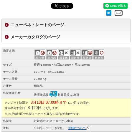
ニューペネトレートのページ
メーカーカタログのページ
適正表示
サイズ
長辺:145mm × 短辺:145mm × 厚み:10mm
ケース入数
12シート（約1.044m2）
ケース重量
20.00 Kg
在庫数
標準品
出荷所要日数
決済確認後
営業日後 の出荷
8月18日 07:00時まで
クレジット決済で
にご注文の場合、
8月20日
最短出荷予定日
となります。
※ お見積対応や出荷メーカーが異なる場合は対象外です。
出荷元
近畿地方 のメーカーから出荷
送料
500円～700円（税別）
送料について