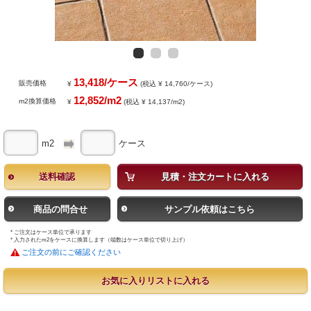
13,418/ケース
販売価格
¥
(税込 ¥ 14,760/ケース)
12,852/m2
m2換算価格
¥
(税込 ¥ 14,137/m2)
m2
ケース
送料確認
見積・注文カートに入れる
商品の問合せ
サンプル依頼はこちら
* ご注文はケース単位で承ります
* 入力されたm2をケースに換算します（端数はケース単位で切り上げ）
ご注文の前にご確認ください
お気に入りリストに入れる