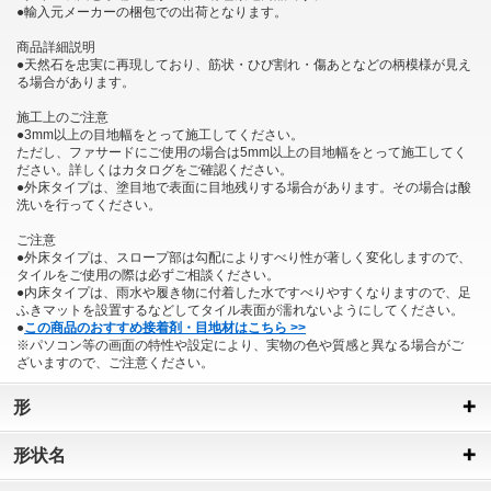
●輸入元メーカーの梱包での出荷となります。
商品詳細説明
●天然石を忠実に再現しており、筋状・ひび割れ・傷あとなどの柄模様が見え
る場合があります。
施工上のご注意
●3mm以上の目地幅をとって施工してください。
ただし、ファサードにご使用の場合は5mm以上の目地幅をとって施工してく
ださい。詳しくはカタログをご確認ください。
●外床タイプは、塗目地で表面に目地残りする場合があります。その場合は酸
洗いを行ってください。
ご注意
●外床タイプは、スロープ部は勾配によりすべり性が著しく変化しますので、
タイルをご使用の際は必ずご相談ください。
●内床タイプは、雨水や履き物に付着した水ですべりやすくなりますので、足
ふきマットを設置するなどしてタイル表面が濡れないようにしてください。
●
この商品のおすすめ接着剤・目地材はこちら >>
※パソコン等の画面の特性や設定により、実物の色や質感と異なる場合がご
ざいますので、ご注意ください。
形
形状名