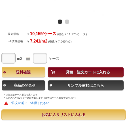
10,159/ケース
販売価格
¥
(税込 ¥ 11,175/ケース)
7,241/m2
m2換算価格
¥
(税込 ¥ 7,965/m2)
m2
ケース
送料確認
見積・注文カートに入れる
商品の問合せ
サンプル依頼はこちら
* ご注文はケース単位で承ります
* 入力されたm2をケースに換算します（端数はケース単位で切り上げ）
ご注文の前にご確認ください
お気に入りリストに入れる