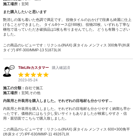
施工場所：
玄関
また購入したいと思います
艶消しの落ち着いた色調で満足です。 役物タイルのおかげで段鼻も綺麗に仕上
げることができました。 タイル8ケース(計88枚)、役物20枚、いずれも丁寧な
梱包で送っていただき破損品は1枚も有りませんでした。 どうも有難うござい
ました。
この商品のレビューです：
リクシル(INAX) 床タイル メンフィス 300角平(外床
タイプ) IPF-300/MMP-13 51873LIX
TileLifeカスタマー
購入確認済
2023-05-24
施工の分類：
自社で施工
施工場所：
玄関,その他
内装用と外装用を購入しました。それぞれの目地材も分かりやす…
内装用と外装用を購入しました。それぞれの目地材も分かりやすく納期も早か
ったです。価格的にはもう少し安いサイトもありましたが検索しやすさ・信
用・親切面でこちらで購入致しました。
この商品のレビューです：
リクシル(INAX) 床タイル メンフィス 600×300角平
(外床タイプ) IPF-630/MMP-11 49267LIX