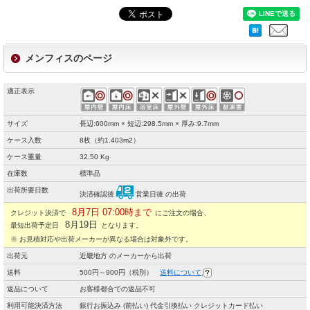
メンフィスのページ
適正表示
サイズ
長辺:600mm × 短辺:298.5mm × 厚み:9.7mm
ケース入数
8枚（約1.403m2）
ケース重量
32.50 Kg
在庫数
標準品
出荷所要日数
決済確認後
営業日後 の出荷
8月7日 07:00時まで
クレジット決済で
にご注文の場合、
8月19日
最短出荷予定日
となります。
※ お見積対応や出荷メーカーが異なる場合は対象外です。
出荷元
近畿地方 のメーカーから出荷
送料
500円～900円（税別）
送料について
返品について
お客様都合での返品不可
利用可能決済方法
銀行お振込み (前払い) 代金引換払い クレジットカード払い