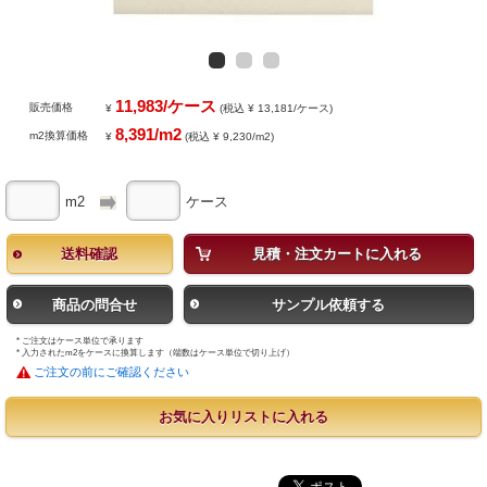
11,983/ケース
販売価格
¥
(税込 ¥ 13,181/ケース)
8,391/m2
m2換算価格
¥
(税込 ¥ 9,230/m2)
m2
ケース
送料確認
見積・注文カートに入れる
商品の問合せ
サンプル依頼する
* ご注文はケース単位で承ります
* 入力されたm2をケースに換算します（端数はケース単位で切り上げ）
ご注文の前にご確認ください
お気に入りリストに入れる