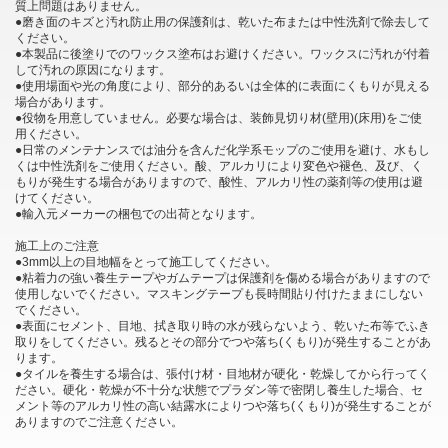
質上問題はありません。
●磨き面のキズと汚れ防止用の保護剤は、乾いた布または中性洗剤で除去して
ください。
●本製品に後塗りでのワックス塗布はお避けください。ワックスに汚れが付着
して汚れの原因になります。
●使用場面や光の角度により、部分的あるいは全体的に表面にくもりが見える
場合があります。
●役物を用意していません。必要な場合は、装飾見切り材(壁用)(床用)をご使
用ください。
●日常のメンテナンスでは油分を含んだ化学系モップのご使用を避け、水もし
くは中性洗剤をご使用ください。酸、アルカリにより変色や褪色、及び、く
もりが発生する場合がありますので、酸性、アルカリ性の薬剤等の使用は避
けてください。
●輸入元メーカーの梱包での出荷となります。
施工上のご注意
●3mm以上の目地幅をとって施工してください。
●粘着力の強い養生テープやガムテープは保護剤を傷める場合がありますので
使用しないでください。マスキングテープも長時間貼り付けたままにしない
でください。
●表面にセメント、目地、拭き取り時の水が残らないよう、乾いた布等でふき
取りをしてください。残るとその部分でつや落ち(くもり)が発生することがあ
ります。
●タイルを養生する場合は、張付け材・目地材が硬化・乾燥してから行ってく
ださい。硬化・乾燥が不十分な状態でプラダン等で密閉し養生した場合、セ
メント等のアルカリ性の高い結露水によりつや落ち(くもり)が発生することが
ありますのでご注意ください。