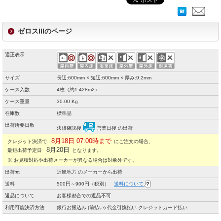
ゼロスIIIのページ
適正表示
サイズ
長辺:600mm × 短辺:600mm × 厚み:9.2mm
ケース入数
4枚（約1.428m2）
ケース重量
30.00 Kg
在庫数
標準品
出荷所要日数
決済確認後
営業日後 の出荷
8月18日 07:00時まで
クレジット決済で
にご注文の場合、
8月20日
最短出荷予定日
となります。
※ お見積対応や出荷メーカーが異なる場合は対象外です。
出荷元
近畿地方 のメーカーから出荷
送料
500円～900円（税別）
送料について
返品について
お客様都合での返品不可
利用可能決済方法
銀行お振込み (前払い) 代金引換払い クレジットカード払い