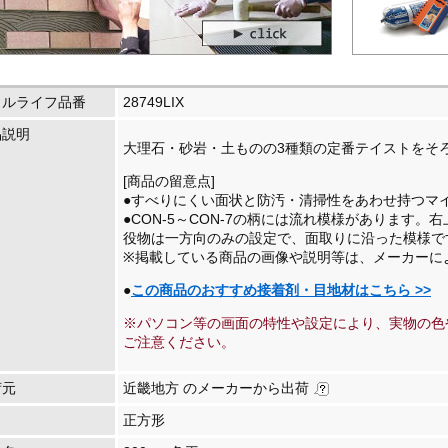
イルライフ品番
28749LIX
品説明
大理石・砂岩・土ものの3種類の定番テイストをそ
[商品の留意点]
●すべりにくい面状と防汚・清掃性をあわせ持つマ
●CON-5～CON-7の柄には流れ模様があります
役物は一方向のみの設定で、面取りに沿った模様
※掲載している商品の画像や説明等は、メーカーに
●
この商品のおすすめ接着剤・目地材はこちら >>
※パソコン等の画面の特性や設定により、実物の色
ご注意ください。
荷元
近畿地方 のメーカーから出荷
正方形