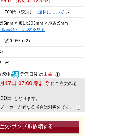
29/m2
（税込 ¥7,182/m2）
円～700円（税別）
送料について
95mm × 短辺:295mm × 厚み:9mm
た接着剤・目地材を見る
（約0.956 m2）
Kg
品
確認後
営業日後 の
出荷
8月17日 07:00時まで
にご注文の場
月20日
となります。
荷メーカーが異なる場合は対象外です。