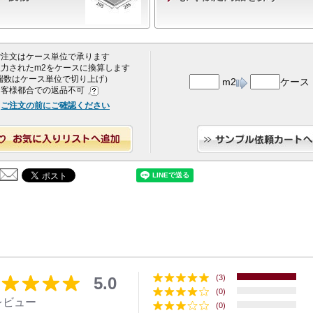
 ご注文はケース単位で承ります
 入力されたm2をケースに換算します
端数はケース単位で切り上げ）
m2
ケース
 お客様都合での返品不可
ご注文の前にご確認ください
(3)
5.0
(0)
レビュー
(0)