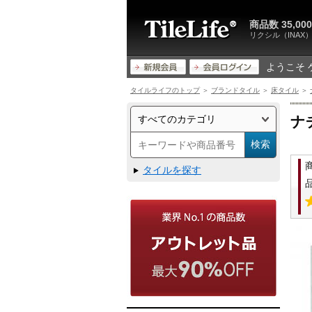
商品数 35,
リクシル（INA
ようこそ 
タイルライフのトップ
＞
ブランドタイル
＞
床タイル
＞
ナ
タイルを探す