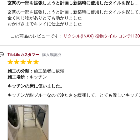
玄関の一部を拡張しようと計画し新築時に使用したタイルを探し…
玄関の一部を拡張しようと計画し新築時に使用したタイルを探して
全く同じ物がありとても助かりました
おかげさまでキレイに仕上がりました
この商品のレビューです：
リクシル(INAX) 役物タイル コンテII 300m
TileLifeカスタマー
購入確認済
施工の分類：
施工業者に依頼
施工場所：
キッチン
キッチンの床に使いました。
キッチンが紺ブルーなので冷たさを緩和して、とても優しいキッチンに