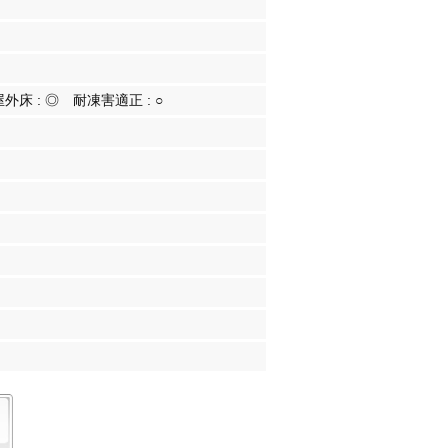
屋外床 :
◎
耐凍害適正 :
○