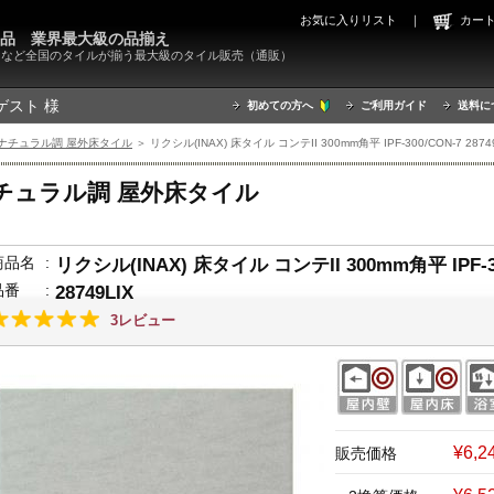
お気に入りリスト
｜
カ
000品 業界最大級の品揃え
X）など全国のタイルが揃う最大級のタイル販売（通販）
ゲスト 様
初めての方へ
ご利用ガイド
送料に
ナチュラル調 屋外床タイル
＞ リクシル(INAX) 床タイル コンテII 300mm角平 IPF-300/CON-7 2874
チュラル調 屋外床タイル
商品名
:
リクシル(INAX) 床タイル コンテII 300mm角平 IPF-3
品番
:
28749LIX
3レビュー
¥6,
販売価格