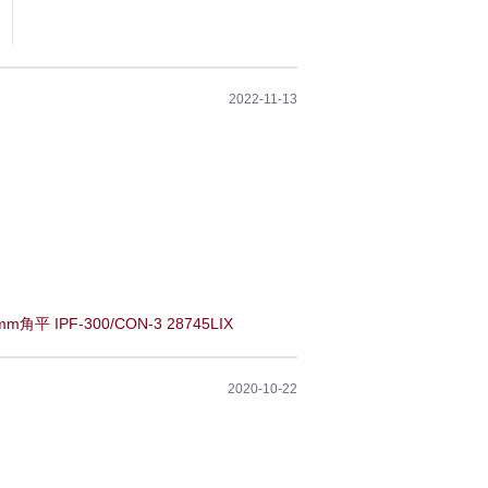
2022-11-13
角平 IPF-300/CON-3 28745LIX
2020-10-22