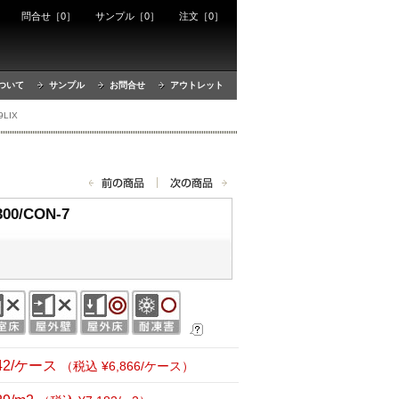
ート
問合せ［0］
サンプル［0］
注文［0］
ついて
サンプル
お問合せ
アウトレット
9LIX
00/CON-7
242/ケース
（税込 ¥6,866/ケース）