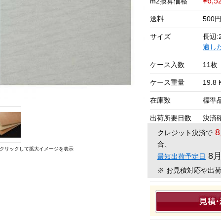
¥6,5
m2換算価格
送料
500
サイズ
長辺:2
適し
ケース入数
11枚
ケース重量
19.8 
在庫数
標準
出荷所要日数
決済
クレジット決済で
合、
クリックして拡大イメージを表示
8
最短出荷予定日
※ お見積対応や出