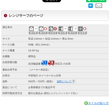
レンジサーフのページ
適正表示
サイズ
長辺:144mm × 短辺:144mm × 厚み:9mm
ケース入数
60枚（約1.244m2）
ケース重量
24.00 Kg
在庫数
標準品
出荷所要日数
決済確認後
対応日 の出荷
最短出荷予定
（メーカー未設定）
出荷元
中部地方 のメーカーから出荷
送料
500円～700円（税別）
送料について
返品について
お客様都合での返品不可
利用可能決済方法
銀行お振込み (前払い) クレジットカード払い
タイルの貼り方