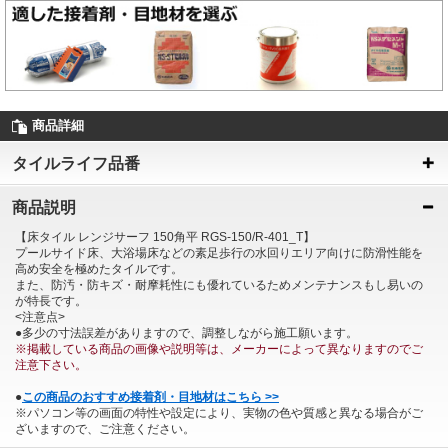
商品詳細
タイルライフ品番
商品説明
【床タイル レンジサーフ 150角平 RGS-150/R-401_T】
プールサイド床、大浴場床などの素足歩行の水回りエリア向けに防滑性能を
高め安全を極めたタイルです。
また、防汚・防キズ・耐摩耗性にも優れているためメンテナンスもし易いの
が特長です。
<注意点>
●多少の寸法誤差がありますので、調整しながら施工願います。
※掲載している商品の画像や説明等は、メーカーによって異なりますのでご
注意下さい。
●
この商品のおすすめ接着剤・目地材はこちら >>
※パソコン等の画面の特性や設定により、実物の色や質感と異なる場合がご
ざいますので、ご注意ください。