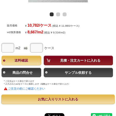
10,782/ケース
販売価格
¥
(税込 ¥ 11,860/ケース)
8,667/m2
m2換算価格
¥
(税込 ¥ 9,534/m2)
m2
ケース
送料確認
見積・注文カートに入れる
商品の問合せ
サンプル依頼する
* ご注文はケース単位で承ります
* 入力されたm2をケースに換算します（端数はケース単位で切り上げ）
ご注文の前にご確認ください
お気に入りリストに入れる