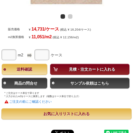
14,731/ケース
販売価格
¥
(税込 ¥ 16,204/ケース)
11,051/m2
m2換算価格
¥
(税込 ¥ 12,156/m2)
m2
ケース
送料確認
見積・注文カートに入れる
商品の問合せ
サンプル依頼はこちら
* ご注文はケース単位で承ります
* 入力されたm2をケースに換算します（端数はケース単位で切り上げ）
ご注文の前にご確認ください
お気に入りリストに入れる