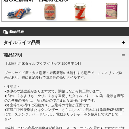
商品詳細
タイルライフ品番
商品説明
【水回り用床タイル アクアグリップ 150角平 14】
プールサイド床・大浴場床・厨房床等の水濡れする場所で、ノンスリップ効
果があり、特に素足歩行で防滑性の高いタイルです。
<注意点>
●多少の寸法誤差がありますので、調整しながら施工願います。
●汚れにくさよりも、滑りにくさを重視したタイルです。この為、靴履き床部
のご使用の場合は、汚れ易いのでこまめな清掃が必要です。
●浴室等での汚れは石鹸カス、皮脂等の付着が原因です。
●家庭用中性洗剤またはクレンザー、さらにしつこい汚れには希塩酸(3%程度)
にて、スポンジ、ハードたわし、電動ポリッシャー等を使用して洗浄して下
さい。
※掲載している商品の画像や説明等は、メーカーによって異なりますのでご注