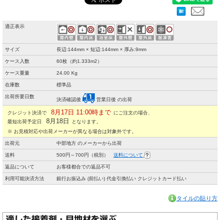
適正表示
サイズ
長辺:144mm × 短辺:144mm × 厚み:9mm
ケース入数
60枚（約1.333m2）
ケース重量
24.00 Kg
在庫数
標準品
出荷所要日数
決済確認後
営業日後 の出荷
8月17日 11:00時まで
クレジット決済で
にご注文の場合、
8月18日
最短出荷予定日
となります。
※ お見積対応や出荷メーカーが異なる場合は対象外です。
出荷元
中部地方 のメーカーから出荷
送料
500円～700円（税別）
送料について
返品について
お客様都合での返品不可
利用可能決済方法
銀行お振込み (前払い) 代金引換払い クレジットカード払い
タイルの貼り方