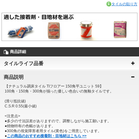
タイルの貼り方
商品詳細
タイルライフ品番
商品説明
【ナチュラル調床タイル TIフロアー 150角平ユニット 59】
100角・150角・300角が揃った優しい色合いの無釉タイルです。
(滑り抵抗値)
C.S.R 0.55(最小値)
<注意点>
●多少の寸法誤差がありますので、調整しながら施工願います。
●焼物特有の色幅があります。
●300角の視覚障害者用タイル(黄色)をご用意しています。
●
この商品のおすすめ接着剤・目地材はこちら >>