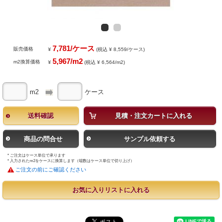
7,781/ケース
販売価格
¥
(税込 ¥ 8,559/ケース)
5,967/m2
m2換算価格
¥
(税込 ¥ 6,564/m2)
m2
ケース
送料確認
見積・注文カートに入れる
商品の問合せ
サンプル依頼する
* ご注文はケース単位で承ります
* 入力されたm2をケースに換算します（端数はケース単位で切り上げ）
ご注文の前にご確認ください
お気に入りリストに入れる