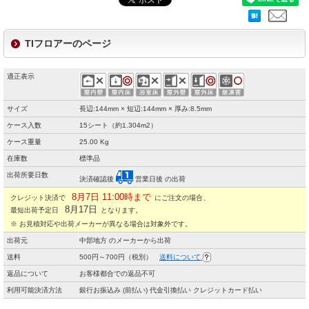
TIフロアーのページ
適正表示
サイズ
長辺:144mm × 短辺:144mm × 厚み:8.5mm
ケース入数
15シート（約1.304m2）
ケース重量
25.00 Kg
在庫数
標準品
出荷所要日数
決済確認後
営業日後 の出荷
8月7日 11:00時まで
クレジット決済で
にご注文の場合、
8月17日
最短出荷予定日
となります。
※ お見積対応や出荷メーカーが異なる場合は対象外です。
出荷元
中部地方 のメーカーから出荷
送料
500円～700円（税別）
送料について
返品について
お客様都合での返品不可
利用可能決済方法
銀行お振込み (前払い) 代金引換払い クレジットカード払い