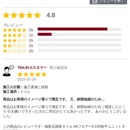
レビューを書く
4.8
6レビュー
(5)
(1)
(0)
(0)
(0)
TileLifeカスタマー
購入確認済
2025-07-24
施工の分類：
施工業者に依頼
施工場所：
トイレ
商品はお客様のイメージ通りで満足です。 又、納期短縮のため…
商品はお客様のイメージ通りで満足です。 又、納期短縮のためご相談したとこ
ろ 引き継いで下さった方のご対応がとても良かったです。 ありがとうございま
した。
この商品のレビューです：
御影石調床タイル AKフロアーII 100角平ユニット 9