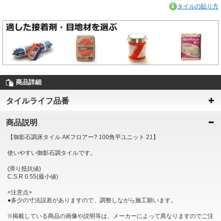
タイルの貼り方
商品詳細
タイルライフ品番
商品説明
【御影石調床タイル AKフロアー? 100角平ユニット 21】
使いやすい御影石調タイルです。
(滑り抵抗値)
C.S.R 0.55(最小値)
<注意点>
●多少の寸法誤差がありますので、調整しながら施工願います。
※掲載している商品の画像や説明等は、メーカーによって異なりますのでご注