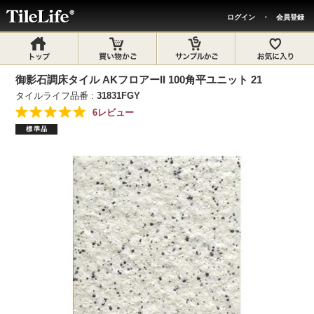
ログイン
・
会員登録
御影石調床タイル AKフロアーII 100角平ユニット 21
タイルライフ品番 :
31831FGY
6レビュー
標準品