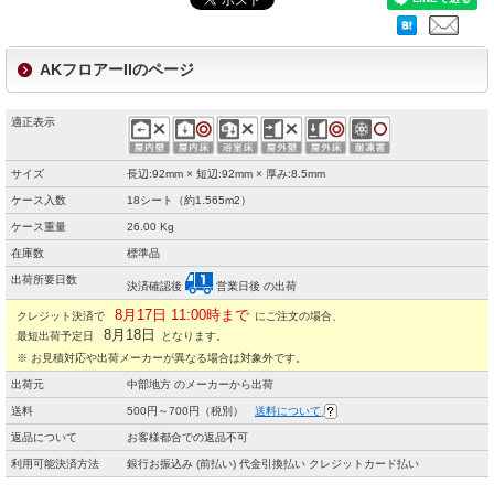
AKフロアーIIのページ
適正表示
サイズ
長辺:92mm × 短辺:92mm × 厚み:8.5mm
ケース入数
18シート（約1.565m2）
ケース重量
26.00 Kg
在庫数
標準品
出荷所要日数
決済確認後
営業日後 の出荷
8月17日 11:00時まで
クレジット決済で
にご注文の場合、
8月18日
最短出荷予定日
となります。
※ お見積対応や出荷メーカーが異なる場合は対象外です。
出荷元
中部地方 のメーカーから出荷
送料
500円～700円（税別）
送料について
返品について
お客様都合での返品不可
利用可能決済方法
銀行お振込み (前払い) 代金引換払い クレジットカード払い