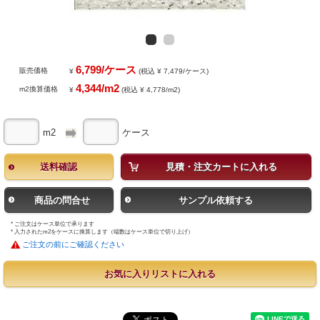
6,799/ケース
販売価格
¥
(税込 ¥ 7,479/ケース)
4,344/m2
m2換算価格
¥
(税込 ¥ 4,778/m2)
m2
ケース
送料確認
見積・注文カートに入れる
商品の問合せ
サンプル依頼する
* ご注文はケース単位で承ります
* 入力されたm2をケースに換算します（端数はケース単位で切り上げ）
ご注文の前にご確認ください
お気に入りリストに入れる