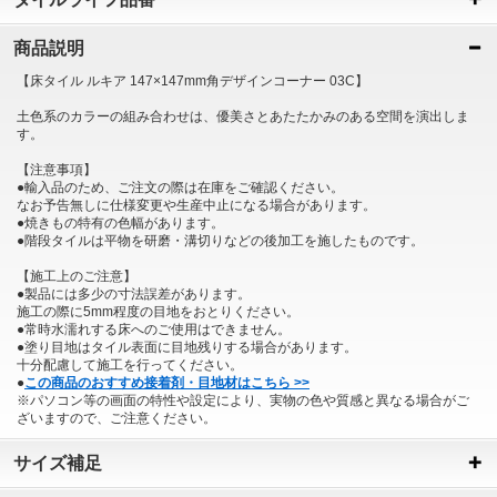
商品説明
【床タイル ルキア 147×147mm角デザインコーナー 03C】
土色系のカラーの組み合わせは、優美さとあたたかみのある空間を演出しま
す。
【注意事項】
●輸入品のため、ご注文の際は在庫をご確認ください。
なお予告無しに仕様変更や生産中止になる場合があります。
●焼きもの特有の色幅があります。
●階段タイルは平物を研磨・溝切りなどの後加工を施したものです。
【施工上のご注意】
●製品には多少の寸法誤差があります。
施工の際に5mm程度の目地をおとりください。
●常時水濡れする床へのご使用はできません。
●塗り目地はタイル表面に目地残りする場合があります。
十分配慮して施工を行ってください。
●
この商品のおすすめ接着剤・目地材はこちら >>
※パソコン等の画面の特性や設定により、実物の色や質感と異なる場合がご
ざいますので、ご注意ください。
サイズ補足