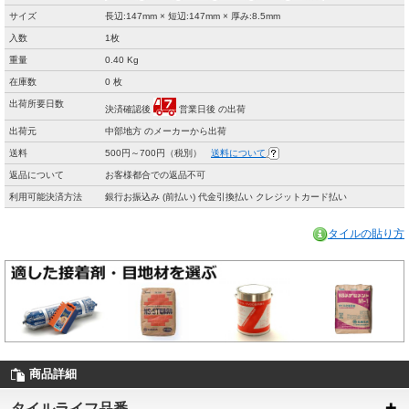
サイズ
長辺:147mm × 短辺:147mm × 厚み:8.5mm
入数
1枚
重量
0.40 Kg
在庫数
0 枚
出荷所要日数
決済確認後
営業日後 の出荷
出荷元
中部地方 のメーカーから出荷
送料
500円～700円（税別）
送料について
返品について
お客様都合での返品不可
利用可能決済方法
銀行お振込み (前払い) 代金引換払い クレジットカード払い
タイルの貼り方
商品詳細
タイルライフ品番