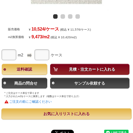
10,524/ケース
販売価格
¥
(税込 ¥ 11,576/ケース)
9,473/m2
m2換算価格
¥
(税込 ¥ 10,420/m2)
m2
ケース
送料確認
見積・注文カートに入れる
商品の問合せ
サンプル依頼する
* ご注文はケース単位で承ります
* 入力されたm2をケースに換算します（端数はケース単位で切り上げ）
ご注文の前にご確認ください
お気に入りリストに入れる