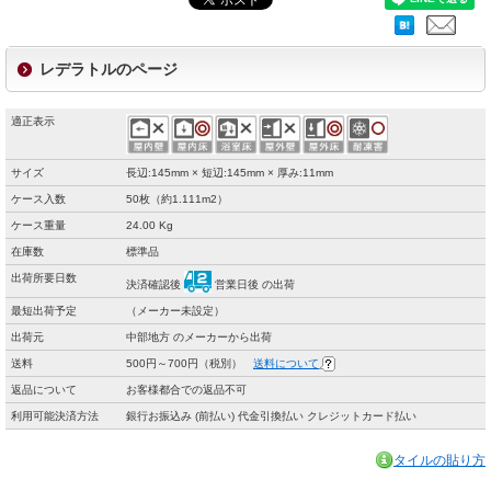
レデラトルのページ
適正表示
サイズ
長辺:145mm × 短辺:145mm × 厚み:11mm
ケース入数
50枚（約1.111m2）
ケース重量
24.00 Kg
在庫数
標準品
出荷所要日数
決済確認後
営業日後 の出荷
最短出荷予定
（メーカー未設定）
出荷元
中部地方 のメーカーから出荷
送料
500円～700円（税別）
送料について
返品について
お客様都合での返品不可
利用可能決済方法
銀行お振込み (前払い) 代金引換払い クレジットカード払い
タイルの貼り方