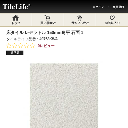
ログイン
・
会員登録
床タイル レデラトル 150mm角平 石面 1
タイルライフ品番 :
49758KWA
0レビュー
標準品