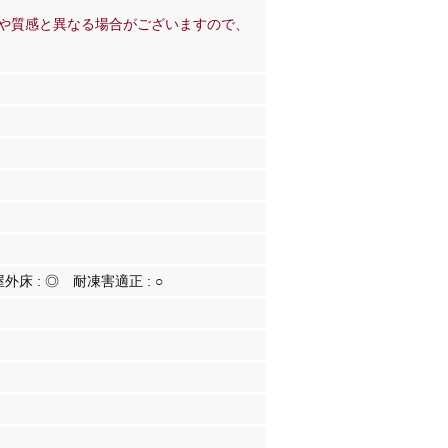
や質感と異なる場合がございますので、
屋外床 :
◎
耐凍害適正 :
○