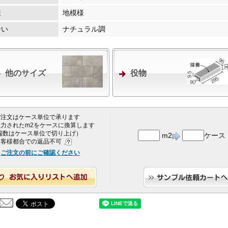
様
地模様
合い
ナチュラル調
他のサイズ
役物
 ご注文はケース単位で承ります
 入力されたm2をケースに換算します
端数はケース単位で切り上げ）
m2
ケース
 お客様都合での返品不可
ご注文の前にご確認ください