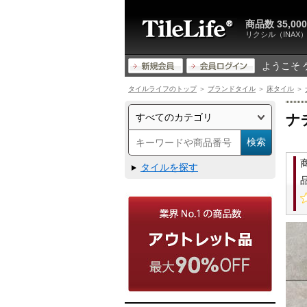
商品数 35,
リクシル（INA
ようこそ 
タイルライフのトップ
＞
ブランドタイル
＞
床タイル
＞
ナ
タイルを探す