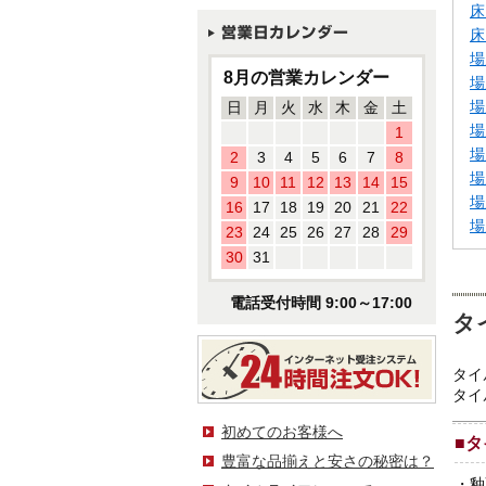
床
床
場
8月の営業カレンダー
場
場
日
月
火
水
木
金
土
場
1
場
2
3
4
5
6
7
8
場
9
10
11
12
13
14
15
場
16
17
18
19
20
21
22
場
23
24
25
26
27
28
29
30
31
電話受付時間 9:00～17:00
タ
タイ
タイ
初めてのお客様へ
■
タ
豊富な品揃えと安さの秘密は？
・
釉