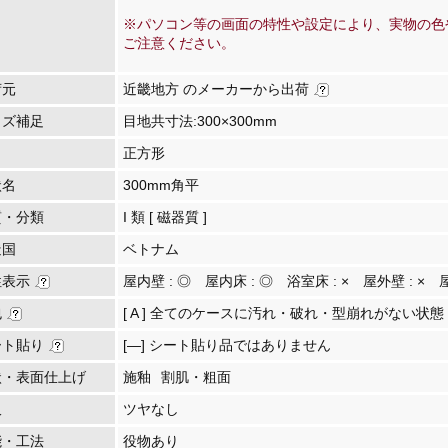
※パソコン等の画面の特性や設定により、実物の色
ご注意ください。
荷元
近畿地方 のメーカーから出荷
イズ補足
目地共寸法:300×300mm
正方形
状名
300mm角平
質・分類
I 類 [ 磁器質 ]
造国
ベトナム
性表示
屋内壁 :
◎
屋内床 :
◎
浴室床 :
×
屋外壁 :
×
包
[ A ] 全てのケースに汚れ・破れ・型崩れがない状態
ート貼り
[―] シート貼り品ではありません
状・表面仕上げ
施釉
割肌・粗面
沢
ツヤなし
能・工法
役物あり