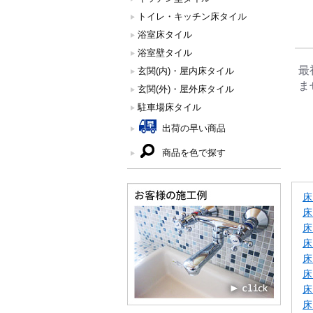
トイレ・キッチン床タイル
浴室床タイル
浴室壁タイル
最
玄関(内)・屋内床タイル
ま
玄関(外)・屋外床タイル
駐車場床タイル
出荷の早い商品
商品を色で探す
床
床
床
床
床
床
床
床