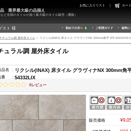
お気に入りリスト
｜
カ
000品 業界最大級の品揃え
X）など全国のタイルが揃う最大級のタイル販売（通販）
ゲスト 様
初めての方へ
ご利用ガイド
送料に
ナチュラル調 屋外床タイル
＞ リクシル(INAX) 床タイル グラヴィナNX 300mm角平 IPF-300/GVN-3 
チュラル調 屋外床タイル
商品名
:
リクシル(INAX) 床タイル グラヴィナNX 300mm角平 IP
品番
:
54332LIX
0レビュー
¥9,
販売価格