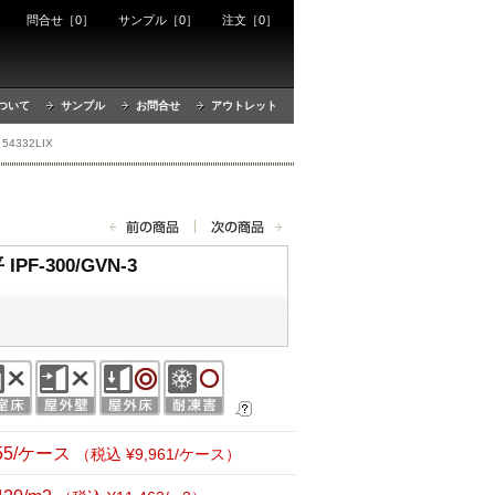
ート
問合せ［0］
サンプル［0］
注文［0］
ついて
サンプル
お問合せ
アウトレット
54332LIX
F-300/GVN-3
055/ケース
（税込 ¥9,961/ケース）