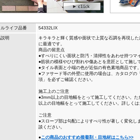
イルライフ品番
54332LIX
品説明
キラキラと輝く質感や面状で上質な石調を再現した
に最適です。
商品の留意点
●すべりにくい面状と防汚・清掃性をあわせ持つマ
●筋状の模様やひび割れや傷あとを意匠として施し
●タイル表面と小端の色が近似の有色素地商品です
●ファサード等の外壁に使用の場合は、カタログの
項」を必ずご確認ください。
施工上のご注意
●3mm以上の目地幅をとって施工してください。た
以上の目地幅をとって施工してください。詳しくは
ご注意
●スロープ部は勾配によりすべり性が著しく変化し
談ください。
●
この商品のおすすめ接着剤・目地材はこちら>>