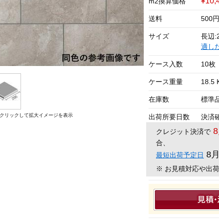
¥10,
m2換算価格
送料
500
サイズ
長辺:2
適し
ケース入数
10枚
ケース重量
18.5 
在庫数
標準
クリックして拡大イメージを表示
出荷所要日数
決済
クレジット決済で
合、
8
最短出荷予定日
※ お見積対応や出