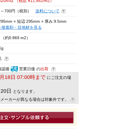
420/m2
（税込 ¥11,462/m2）
円～700円（税別）
送料について
95mm × 短辺:295mm × 厚み:9.5mm
た接着剤・目地材を見る
（約0.869 m2）
Kg
品
確認後
営業日後 の
出荷
8月18日 07:00時まで
にご注文の場
月20日
となります。
荷メーカーが異なる場合は対象外です。