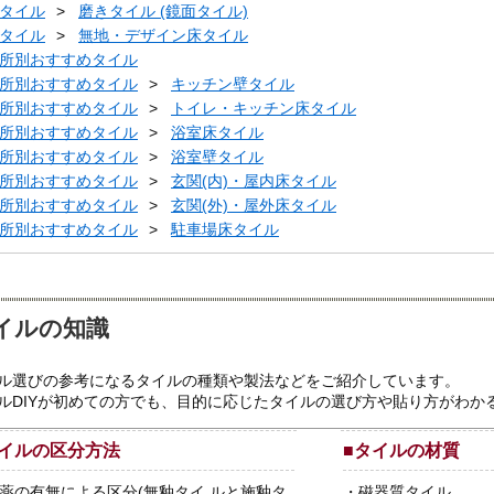
タイル
磨きタイル (鏡面タイル)
タイル
無地・デザイン床タイル
所別おすすめタイル
所別おすすめタイル
キッチン壁タイル
所別おすすめタイル
トイレ・キッチン床タイル
所別おすすめタイル
浴室床タイル
所別おすすめタイル
浴室壁タイル
所別おすすめタイル
玄関(内)・屋内床タイル
所別おすすめタイル
玄関(外)・屋外床タイル
所別おすすめタイル
駐車場床タイル
イルの知識
ル選びの参考になるタイルの種類や製法などをご紹介しています。
ルDIYが初めての方でも、目的に応じたタイルの選び方や貼り方がわか
イルの区分方法
■
タイルの材質
薬の有無による区分(無釉タイ ルと施釉タ
・
磁器質タイル