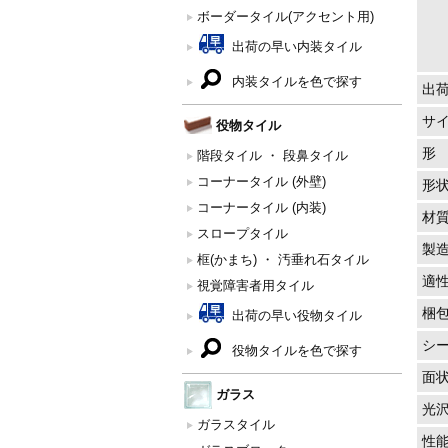
ボーダータイル(アクセント用)
出荷の早い内装タイル
内装タイルを色で探す
出
サ
役物タイル
形
階段タイル ・ 段鼻タイル
コーナータイル (外壁)
形
コーナータイル (内装)
材
スロープタイル
製
框(かまち) ・ 汚垂れ石タイル
適
視覚障害者用タイル
梱
出荷の早い役物タイル
シ
役物タイルを色で探す
面
ガラス
光
ガラスタイル
性