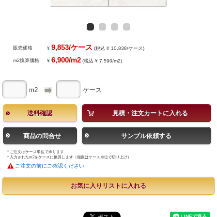
9,853/ケース
販売価格
¥
(税込 ¥ 10,838/ケース)
6,900/m2
m2換算価格
¥
(税込 ¥ 7,590/m2)
m2
ケース
送料確認
見積・注文カートに入れる
商品の問合せ
サンプル依頼する
* ご注文はケース単位で承ります
* 入力されたm2をケースに換算します（端数はケース単位で切り上げ）
ご注文の前にご確認ください
お気に入りリストに入れる