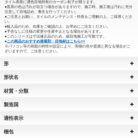
タイル表面に濃色目地特有のカーボン粒子が残ります。
●黒系の色は汚れが目立つ場合がありますので、施工時、施工後は汚れに充分
注意して目地詰め、養生を行ってください。
●ご注意とお願い、タイルのメンテナンス・特長をご理解の上、ご採用くださ
い。
●輸入品のため、在庫をご確認の上、お早めにご注文ください。
●予告なしに仕様の変更や生産中止となる場合があります。
●このシリーズは寸法修正品のため、細目地施工が可能です。
●
この商品のおすすめ接着剤・目地材はこちら>>
※パソコン等の画面の特性や設定により、実物の色や質感と異なる場合がご
ざいますので、ご注意ください。
形
形状名
材質・分類
製造国
適性表示
梱包