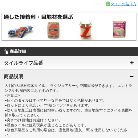
タイルの貼り方
商品詳細
タイルライフ品番
商品説明
大判の大理石調床タイル。 ラグジュアリーな空間演出ができます。 エントラ
ンスや店舗内装におすすめです。
<注意点>
●個々のタイルはすべて均一な同色ではなく色幅があります。
●ロットにより色合い、寸法にバラツキがあります。
●塗り目地施工は表面に目地材が残りますので、塗目地後すぐにタイル表面を
拭き取ってください。
●突きつけ目地はお避けください。
●濃色タイルは虹彩現象が生じることがあります。
●淡色系製品をご利用の場合は、濃色目地(濃灰、黒)を使用しないでくださ
い。