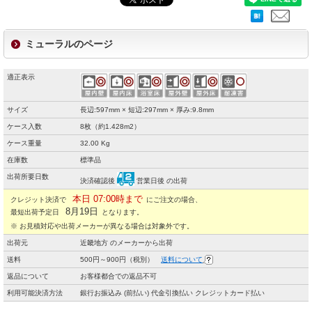
ミューラルのページ
適正表示
サイズ
長辺:597mm × 短辺:297mm × 厚み:9.8mm
ケース入数
8枚（約1.428m2）
ケース重量
32.00 Kg
在庫数
標準品
出荷所要日数
決済確認後
営業日後 の出荷
本日 07:00時まで
クレジット決済で
にご注文の場合、
8月19日
最短出荷予定日
となります。
※ お見積対応や出荷メーカーが異なる場合は対象外です。
出荷元
近畿地方 のメーカーから出荷
送料
500円～900円（税別）
送料について
返品について
お客様都合での返品不可
利用可能決済方法
銀行お振込み (前払い) 代金引換払い クレジットカード払い