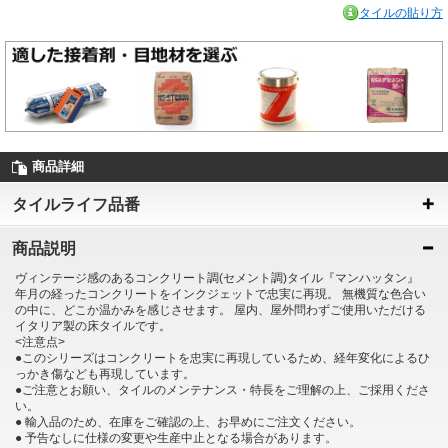
タイルの貼り方
商品詳細
タイルライフ品番
商品説明
ヴィンテージ感のあるコンクリート調(セメント調)タイル『マンハッタン』
年月の経ったコンクリートをインクジェットで忠実に再現。 無機質な色合い
の中に、どこか温かみを感じさせます。 屋内、屋外問わずご使用いただける
イタリア製の床タイルです。
<注意点>
●このシリーズはコンクリートを忠実に再現しているため、経年変化によるひ
っかき傷なども再現しています。
●ご注意とお願い、タイルのメンテナンス・特長をご理解の上、ご採用くださ
い。
● 輸入品のため、在庫をご確認の上、お早めにご注文ください。
● 予告なしに仕様の変更や生産中止となる場合があります。