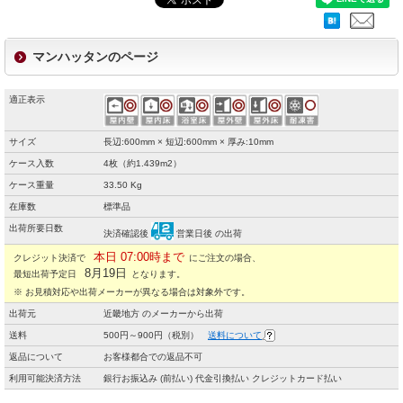
マンハッタンのページ
適正表示
サイズ
長辺:600mm × 短辺:600mm × 厚み:10mm
ケース入数
4枚（約1.439m2）
ケース重量
33.50 Kg
在庫数
標準品
出荷所要日数
決済確認後
営業日後 の出荷
本日 07:00時まで
クレジット決済で
にご注文の場合、
8月19日
最短出荷予定日
となります。
※ お見積対応や出荷メーカーが異なる場合は対象外です。
出荷元
近畿地方 のメーカーから出荷
送料
500円～900円（税別）
送料について
返品について
お客様都合での返品不可
利用可能決済方法
銀行お振込み (前払い) 代金引換払い クレジットカード払い