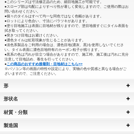
●このシリーズは寸法修正品のため、細目地施工が可能です。
●スロープ部は勾配によりすべり性が著しく変化しますので、ご使用の際はお
問い合わせください。
●個々のタイルはすべて均一な同色ではなく色幅があります。
●ロットにより色合い、寸法にバラツキがあります。
●塗り目地施工は表面に目地材が残りますので、塗目地後すぐにタイル表面を
拭き取ってください。
●突きつけ目地はお避けください。
●濃色タイルは虹彩現象が生じることがあります。
●淡色系製品をご利用の場合は、濃色目地(濃灰、黒)を使用しないでくださ
い。タイル表面に濃色目地特有のカーボン粒子が残ります。
●黒系の色は汚れが目立つ場合がありますので、施工時、施工後は汚れに充分
注意して目地詰め、養生を行ってください。
●
この商品のおすすめ接着剤・目地材はこちら>>
※パソコン等の画面の特性や設定により、実物の色や質感と異なる場合がご
ざいますので、ご注意ください。
形
形状名
材質・分類
製造国