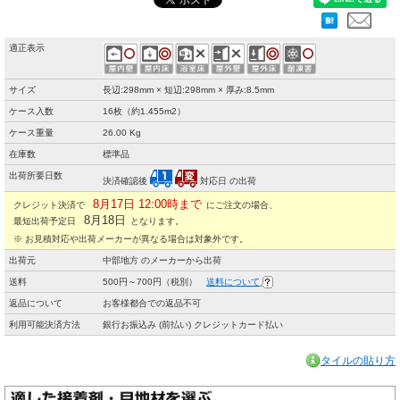
適正表示
サイズ
長辺:298mm × 短辺:298mm × 厚み:8.5mm
ケース入数
16枚（約1.455m2）
ケース重量
26.00 Kg
在庫数
標準品
出荷所要日数
決済確認後
対応日 の出荷
8月17日 12:00時まで
クレジット決済で
にご注文の場合、
8月18日
最短出荷予定日
となります。
※ お見積対応や出荷メーカーが異なる場合は対象外です。
出荷元
中部地方 のメーカーから出荷
送料
500円～700円（税別）
送料について
返品について
お客様都合での返品不可
利用可能決済方法
銀行お振込み (前払い) クレジットカード払い
タイルの貼り方