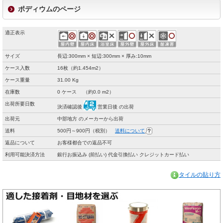
ポディウムのページ
適正表示
サイズ
長辺:300mm × 短辺:300mm × 厚み:10mm
ケース入数
16枚（約1.454m2）
ケース重量
31.00 Kg
在庫数
0 ケース （約0.0 m2）
出荷所要日数
決済確認後
営業日後 の出荷
出荷元
中部地方 のメーカーから出荷
送料
500円～900円（税別）
送料について
返品について
お客様都合での返品不可
利用可能決済方法
銀行お振込み (前払い) 代金引換払い クレジットカード払い
タイルの貼り方