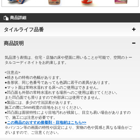
商品詳細
タイルライフ品番
商品説明
気品漂う表情は、住宅・店舗の床や壁面に用いることが可能で、空間のトー
タルコーディネイトをお約束します。
<注意点>
●焼きもの特有の色幅があります。
●各形状、同じ色番号であっても色調に若干の差異があります。
●マット面は常時水濡れする床へのご使用はできません。
●凹凸面も外部の常時水濡れする場所へのご使用は避けてください。
また凹凸面でも滑りますので外部床には使用できません。
●製品には、多少の寸法誤差があります。
施工の際に5mm程度の目地をおとりください。
●凹凸面は面状特性により目地汚れが残留し、目立ち易い場合がありますの
で、施工には注意が必要です。
●
この商品のおすすめ接着剤・目地材はこちら>>
※パソコン等の画面の特性や設定により、実物の色や質感と異なる場合がご
ざいますので、ご注意ください。