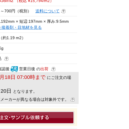
358/m2
（税込 ¥15,794/m2）
円～700円（税別）
送料について
192mm × 短辺:197mm × 厚み:9.5mm
た接着剤・目地材を見る
（約1.19 m2）
Kg
品
確認後
営業日後 の
出荷
8月18日 07:00時まで
にご注文の場
月20日
となります。
荷メーカーが異なる場合は対象外です。