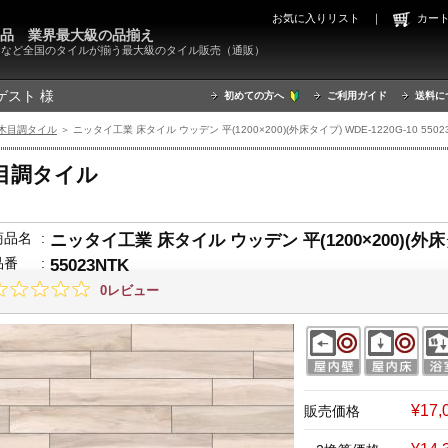
お気に入りリスト
｜
カ
000品 業界最大級の品揃え
X）など全国のタイルが揃う最大級のタイル販売（通販）
ゲスト 様
初めての方へ
ご利用ガイド
送料に
木目調タイル
＞ ニッタイ工業 床タイル ウッデン 平(1200×200)(外床タイプ) WDE-1220G-10 5502
目調タイル
商品名
:
ニッタイ工業 床タイル ウッデン 平(1200×200)(外床タイ
品番
:
55023NTK
0レビュー
¥17
販売価格