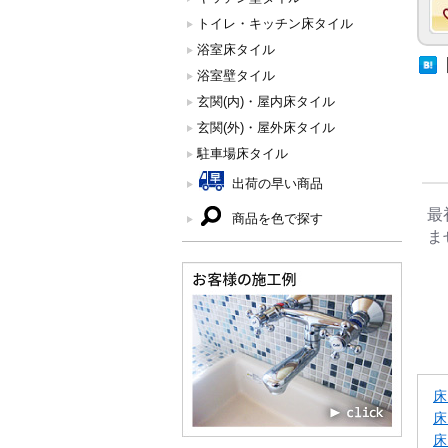
トイレ・キッチン床タイル
浴室床タイル
浴室壁タイル
玄関(内)・屋内床タイル
玄関(外)・屋外床タイル
駐車場床タイル
出荷の早い商品
最
商品を色で探す
ま
床
床
床