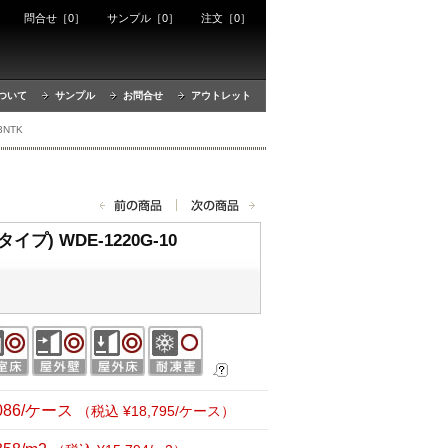
ート
問合せ［0］
サンプル［0］
注文［0］
ついて
サンプル
お問合せ
アウトレット
3NTK
プ) WDE-1220G-10
,086/ケース
（税込 ¥18,795/ケース）