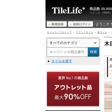
商品数 35,
リクシル（INA
ようこそ 
タイルライフのトップ
＞
ブランドタイル
＞
床タイル
＞
木
タイルを探す