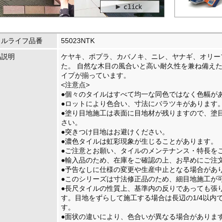
イルライフ品番
55023NTK
品説明
ケヤキ、ポプラ、カバノキ、ニレ、ヤナギ、オリー
た。 自然な木目の風合いと高い耐久性を兼ね備えた
イプが揃っています。
<注意点>
●個々のタイルはすべて均一な同色ではなく色幅が
●ロットにより色合い、寸法にバラツキがあります
●塗り目地施工は表面に目地材が残りますので、塗
さい。
●突きつけ目地はお避けください。
●濃色タイルは虹彩現象が生じることがあります。
●ご注意とお願い、タイルのメンテナンス・特長を
●輸入品のため、在庫をご確認の上、お早めにご注
●予告なしに仕様の変更や生産中止となる場合があ
●このシリーズは寸法修正品のため、細目地施工が
●長尺タイルの性質上、基準内の反りであっても張
す。目地をずらして施工する場合は長辺の1/4以内
す。
●面状の違いにより、色合いが異なる場合がありま