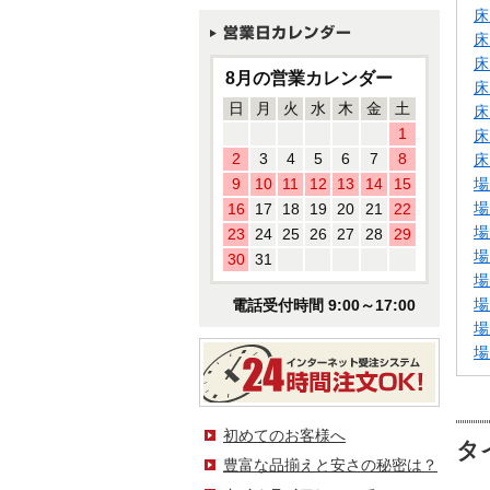
床
床
床
8月の営業カレンダー
床
日
月
火
水
木
金
土
床
1
床
2
3
4
5
6
7
8
床
9
10
11
12
13
14
15
場
場
16
17
18
19
20
21
22
場
23
24
25
26
27
28
29
場
30
31
場
場
電話受付時間 9:00～17:00
場
場
初めてのお客様へ
タ
豊富な品揃えと安さの秘密は？