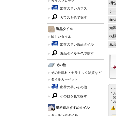
ガラスブロック
梱
出荷の早いガラス
シ
ガラスを色で探す
面
光
逸品タイル
模
珍しいタイル
風
出荷の早い逸品タイル
逸品タイルを色で探す
その他
その他建材・セラミック雑貨など
タイルカーペット
出荷の早いその他
*
*
その他を色で探す
（
*
場所別おすすめタイル
キッチン壁タイル