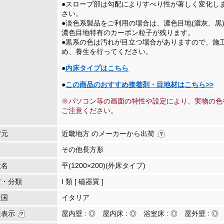
●スロープ部は勾配によりすべり性が著しく変化し
さい。
●淡色系製品をご利用の場合は、濃色目地(濃灰、黒
濃色目地特有のカーボン粒子が残ります。
●黒系の色は汚れが目立つ場合がありますので、施
め、養生を行ってください。
●
内床タイプはこちら
●
この商品のおすすめ接着剤・目地材はこちら>>
※パソコン等の画面の特性や設定により、実物の色
ご注意ください。
荷元
近畿地方 のメーカーから出荷
その他長方形
状名
平(1200×200)(外床タイプ)
質・分類
I 類 [ 磁器質 ]
造国
イタリア
性表示
屋内壁 :
◎
屋内床 :
◎
浴室床 :
◎
屋外壁 :
◎