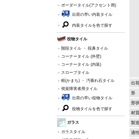
ボーダータイル(アクセント用)
出荷の早い内装タイル
内装タイルを色で探す
役物タイル
階段タイル ・ 段鼻タイル
コーナータイル (外壁)
コーナータイル (内装)
スロープタイル
框(かまち) ・ 汚垂れ石タイル
出
視覚障害者用タイル
形
出荷の早い役物タイル
形
役物タイルを色で探す
材
ガラス
製
ガラスタイル
適