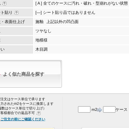
包
[ A ] 全てのケースに汚れ・破れ・型崩れがない状態
ート貼り
[―] シート貼り品ではありません
状・表面仕上げ
施釉
上記以外の凹凸面
沢
ツヤなし
様
地模様
合い
木目調
よく似た商品を探す
 ご注文はケース単位で承ります
 入力されたm2をケースに換算します
端数はケース単位で切り上げ）
m2
ケース
 お客様都合での返品不可
ご注文の前にご確認ください