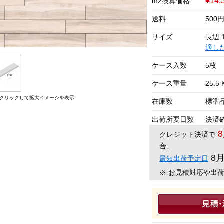
¥14,
m2換算価格
送料
500
サイズ
長辺:1
適し
ケース入数
5枚
ケース重量
25.5 
クリックして拡大イメージを表示
在庫数
標準
出荷所要日数
決済
クレジット決済で
合、
8
最短出荷予定日
※ お見積対応や出