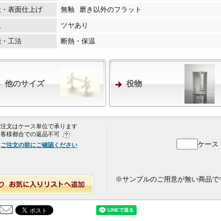
状・表面仕上げ
無釉
磨き以外のフラット
沢
ツヤあり
能・工法
断熱・保温
他のサイズ
役物
 ご注文はケース単位で承ります
 お客様都合での返品不可
ケース
ご注文の前にご確認ください
※サンプルのご用意が無い商品で