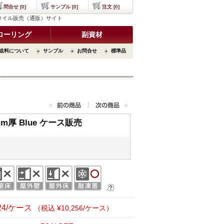
問合せ [0]
サンプル [0]
注文 [0]
ットタイル販売（通販）サイト
ローリング
副資材
送料について
サンプル
お問合せ
標準品
厚 Blue ケース販売
324/ケース
（税込 ¥10,256/ケース）