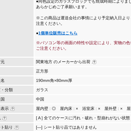
●同色設定のガラスブロックでも焼成時期によりま
あらかじめご了承願います。
※この商品は運送会社の事情により予定納入日より
注意ください。
●
1個単位販売はこちら
※パソコン等の画面の特性や設定により、実物の色
ご注意ください。
荷元
関東地方 のメーカーから出荷
正方形
状名
190mm角×80mm厚
質・分類
ガラス
造国
中国
性表示
屋内壁 :
◎
屋内床 :
×
浴室床 :
×
屋外壁 :
×
屋
包
[ A ] 全てのケースに汚れ・破れ・型崩れがない状態
ート貼り
[―] シート貼り品ではありません