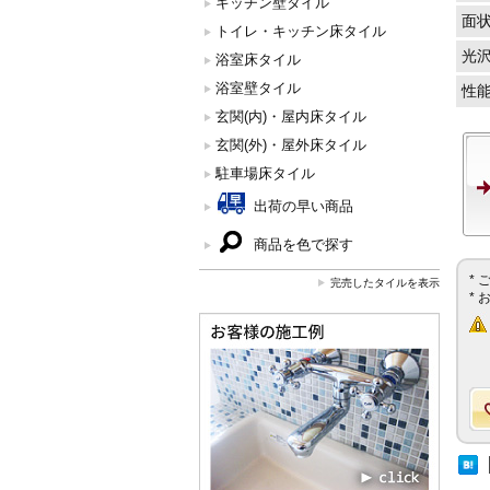
キッチン壁タイル
面
トイレ・キッチン床タイル
光
浴室床タイル
浴室壁タイル
性
玄関(内)・屋内床タイル
玄関(外)・屋外床タイル
駐車場床タイル
出荷の早い商品
商品を色で探す
*
完売したタイルを表示
*