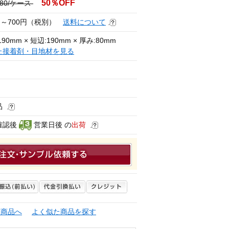
50％OFF
,680/ケース
円～700円（税別）
送料について
90mm × 短辺:190mm × 厚み:80mm
た接着剤・目地材を見る
品
確認後
営業日後 の
出荷
連商品へ
よく似た商品を探す