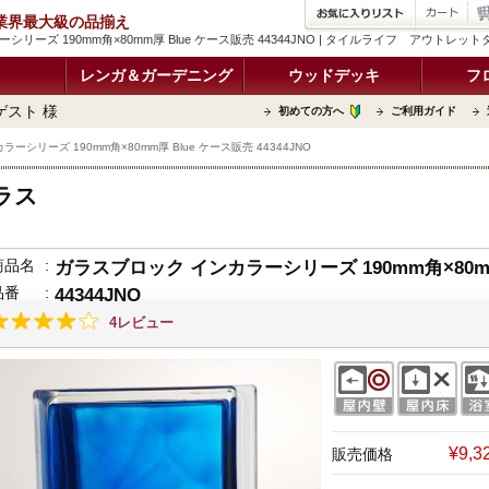
品 業界最大級の品揃え
シリーズ 190mm角×80mm厚 Blue ケース販売 44344JNO | タイルライフ アウトレ
レンガ＆ガーデニング
ウッドデッキ
フ
ゲスト 様
初めての方へ
ご利用ガイド
ーシリーズ 190mm角×80mm厚 Blue ケース販売 44344JNO
ラス
商品名
:
ガラスブロック インカラーシリーズ 190mm角×80mm
品番
:
44344JNO
4レビュー
¥9,
販売価格