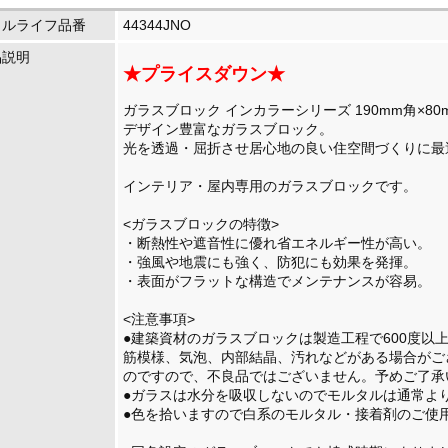
イルライフ品番
44344JNO
品説明
★プライスダウン★
ガラスブロック インカラーシリーズ 190mm角×80m
デザイン豊富なガラスブロック。
光を透過・屈折させ居心地の良い住空間づくりに
インテリア・屋内専用のガラスブロックです。
<ガラスブロックの特徴>
・断熱性や遮音性に優れ省エネルギー性が高い。
・強風や地震にも強く、防犯にも効果を発揮。
・表面がフラットな構造でメンテナンスが容易。
<注意事項>
●建築資材のガラスブロックは製造工程で600度以
筋模様、気泡、内部結晶、汚れなどがある場合がご
のですので、不良品ではございません。予めご了承
●ガラスは水分を吸収しないのでモルタルは通常よ
●色を拾いますので白系のモルタル・接着剤のご使