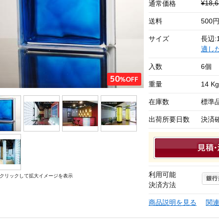
¥18
通常価格
送料
500
サイズ
長辺:1
適し
入数
6個
重量
14 Kg
在庫数
標準
出荷所要日数
決済
利用可能
クリックして拡大イメージを表示
決済方法
商品説明を見る
関