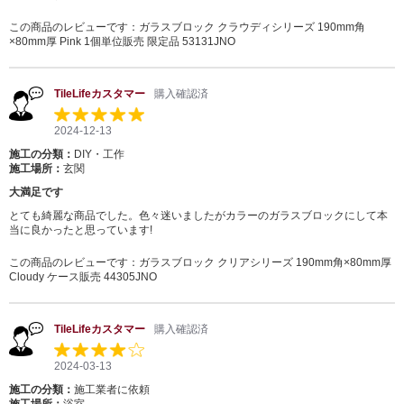
この商品のレビューです：
ガラスブロック クラウディシリーズ 190mm角
×80mm厚 Pink 1個単位販売 限定品 53131JNO
TileLifeカスタマー
購入確認済
2024-12-13
施工の分類：
DIY・工作
施工場所：
玄関
大満足です
とても綺麗な商品でした。色々迷いましたがカラーのガラスブロックにして本
当に良かったと思っています!
この商品のレビューです：
ガラスブロック クリアシリーズ 190mm角×80mm厚
Cloudy ケース販売 44305JNO
TileLifeカスタマー
購入確認済
2024-03-13
施工の分類：
施工業者に依頼