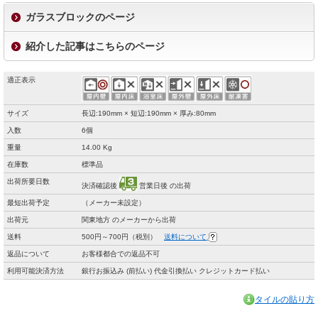
ガラスブロックのページ
紹介した記事はこちらのページ
適正表示
サイズ
長辺:190mm × 短辺:190mm × 厚み:80mm
入数
6個
重量
14.00 Kg
在庫数
標準品
出荷所要日数
決済確認後
営業日後 の出荷
最短出荷予定
（メーカー未設定）
出荷元
関東地方 のメーカーから出荷
送料
500円～700円（税別）
送料について
返品について
お客様都合での返品不可
利用可能決済方法
銀行お振込み (前払い) 代金引換払い クレジットカード払い
タイルの貼り方