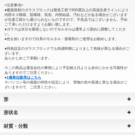
<注意事項>
●建築資材のガラスブロックは製造工程で600度以上の高温生産ラインにより
内部キズ模様、筋模様、気泡、内部結晶、汚れなどがある場合がございます
が生産工程から避けられないものですので、不良品ではございません。予め
ご了承いただけますようお願い致します。
●ガラスは水分を吸収しないのでモルタルは通常より固めに調整してくださ
い。
●色を拾いますので白系のモルタル・接着剤のご使用をお勧めします。
●同色設定のガラスブロックでも焼成時期によりまして色味が異なる場合がご
ざいます。
あらかじめご了承願います。
※この商品は運送会社の事情により予定納入日よりも余分にかかる可能性が
ありますのでご注意ください。
●
1個単位販売はこちら
※パソコン等の画面の特性や設定により、実物の色や質感と異なる場合がご
ざいますので、ご注意ください。
形
形状名
材質・分類