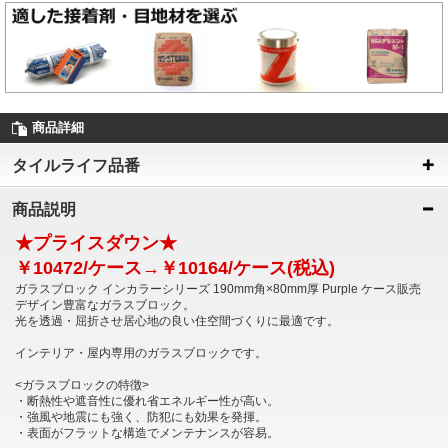
商品詳細
タイルライフ品番
商品説明
★プライスダウン★
￥10472/ケース→￥10164/ケース(税込)
ガラスブロック インカラーシリーズ 190mm角×80mm厚 Purple ケース販売
デザイン豊富なガラスブロック。
光を透過・屈折させ居心地の良い住空間づくりに最適です。
インテリア・屋内専用のガラスブロックです。
<ガラスブロックの特徴>
・断熱性や遮音性に優れ省エネルギー性が高い。
・強風や地震にも強く、防犯にも効果を発揮。
・表面がフラットな構造でメンテナンスが容易。