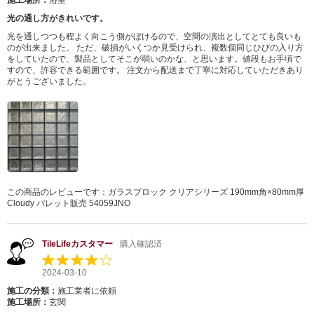
施工場所：
浴室
光の通し方がきれいです。
光を通しつつも程よく向こう側がぼけるので、空間の演出としてとても良いも
のが出来ました。 ただ、破損がいくつか見受けられ、複数個同じひびの入り方
をしていたので、製品としてそこが弱いのかな、と思います。値段もお手頃で
すので、許容できる範囲です。 注文から配送まで丁寧に対応していただきあり
がとうございました。
この商品のレビューです：
ガラスブロック クリアシリーズ 190mm角×80mm厚
Cloudy パレット販売 54059JNO
TileLifeカスタマー
購入確認済
2024-03-10
施工の分類：
施工業者に依頼
施工場所：
玄関