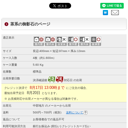
茶系の御影石のページ
適正表示
サイズ
長辺:400mm × 短辺:97mm × 厚み:13mm
ケース入数
4枚（約1.600m）
ケース重量
5.60 Kg
在庫数
標準品
出荷所要日数
決済確認後
対応日 の出荷
8月17日 13:00時まで
クレジット決済で
にご注文の場合、
8月20日
最短出荷予定日
となります。
※ お見積対応や出荷メーカーが異なる場合は対象外です。
出荷元
中部地方 のメーカーから出荷
送料
500円～700円（税別）
送料について
返品について
お客様都合での返品不可
利用可能決済方法
銀行お振込み (前払い) クレジットカード払い