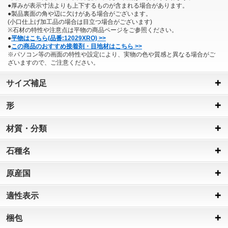
●厚みが表示寸法よりも上下するものが含まれる場合があります。
●製品裏面の角や辺に欠けがある場合がございます。
(小口仕上げ加工品の場合は目立つ場合がございます)
※石材の特性や注意点は平物の商品ページをご参照ください。
●
平物はこちら(品番:12029XRO) >>
●
この商品のおすすめ接着剤・目地材はこちら >>
※パソコン等の画面の特性や設定により、実物の色や質感と異なる場合がご
ざいますので、ご注意ください。
サイズ補足
形
材質・分類
石種名
原産国
適性表示
梱包