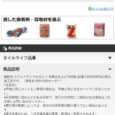
タイルの貼り方
商品詳細
タイルライフ品番
商品説明
御影石 スウェーデンマホガニー 本磨き仕上げ 400角 (品番:12029XRO)の受注
加工品です。〔形状名:400×100ボーダー〕
<注意点>
●平物と同じロットをご希望の場合は、平物と同じ注文カートでご注文くださ
い。
●石目模様に流れなどがある石材で、加工の方向性にご指定がある場合はご注
文後にお問い合わせください。
●繁忙期や数量によっては、表示の出荷所要日数の通りでない場合がありま
す。
●受注生産のため、ご注文確定後の変更・取消は一切承りかねます。