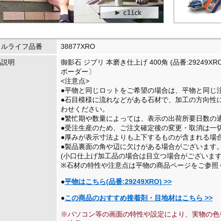
イルライフ品番
38877XRO
品説明
御影石 ジブリ 本磨き仕上げ 400角 (品番:29249X
ボーダー〕
<注意点>
●平物と同じロットをご希望の場合は、平物と同じ
●石目模様に流れなどがある石材で、加工の方向性
わせください。
●繁忙期や数量によっては、表示の出荷所要日数の
●受注生産のため、ご注文確定後の変更・取消は一
●厚みが表示寸法よりも上下するものが含まれる場
●製品裏面の角や辺に欠けがある場合がございます
(小口仕上げ加工品の場合は目立つ場合がございます
※石材の特性や注意点は平物の商品ページをご参照
●
平物はこちら(品番:29249XRO) >>
●
この商品のおすすめ接着剤・目地材はこちら >>
※パソコン等の画面の特性や設定により、実物の色