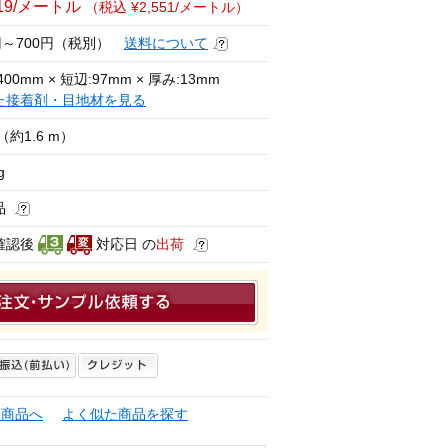
319/メートル
（税込 ¥2,551/メートル）
0円～700円（税別）
送料について
400mm × 短辺:97mm × 厚み:13mm
た接着剤・目地材を見る
（約1.6 m）
g
品
確認後
対応日 の
出荷
連商品へ
よく似た商品を探す