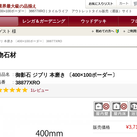
品 業界最大級の品揃え
400×100ボーダー〕 38877XRO | タイルライフ アウトレットタイル販売（通販）サイト
レンガ＆ガーデニング
ウッドデッキ
フ
ゲスト 様
初めての方へ
ご利用
 本磨き 〔400×100ボーダー〕 38877XRO
物石材
商品名
:
御影石 ジブリ 本磨き 〔400×100ボーダー〕
品番
:
38877XRO
1レビュー
¥3,
販売価格