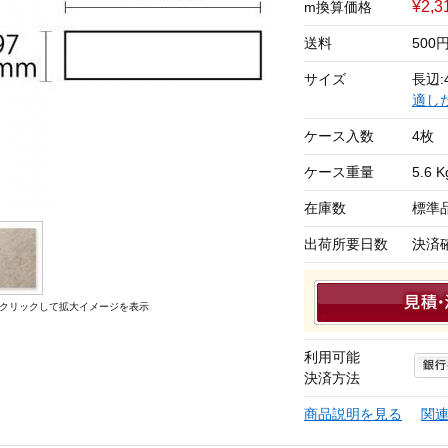
¥2,
m換算価格
送料
50
サイズ
長辺:
適し
ケース入数
4枚
ケース重量
5.6 K
在庫数
標準
出荷所要日数
決済
クリックして拡大イメージを表示
利用可能
決済方法
商品説明を見る
関