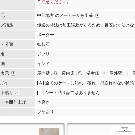
ご注意ください。
荷元
中部地方 のメーカーから出荷
イズ補足
短辺の寸法は加工誤差があるため、目安の寸法とな
ボーダー
質・分類
御影石
種名
ジブリ
産国
インド
性表示
屋内壁 :
◎
屋内床 :
◎
浴室床 :
×
屋外壁 :
○
包
[ A ] 全てのケースに汚れ・破れ・型崩れがない状態
ート貼り
[―] シート貼り品ではありません
状・表面仕上げ
本磨き
沢
ツヤあり