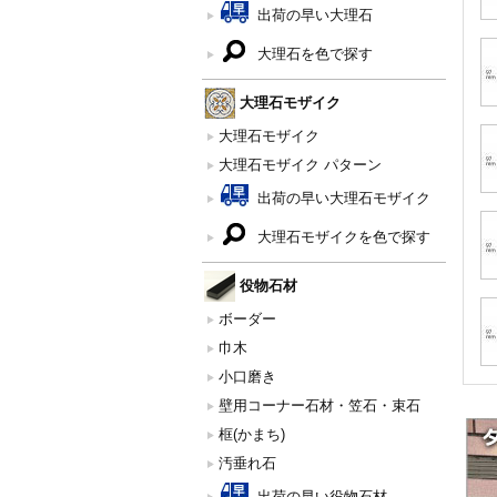
出荷の早い大理石
大理石を色で探す
大理石モザイク
大理石モザイク
大理石モザイク パターン
出荷の早い大理石モザイク
大理石モザイクを色で探す
役物石材
ボーダー
巾木
小口磨き
壁用コーナー石材・笠石・束石
框(かまち)
汚垂れ石
出荷の早い役物石材