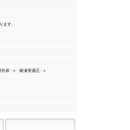
ります。
屋外床 :
×
耐凍害適正 :
○