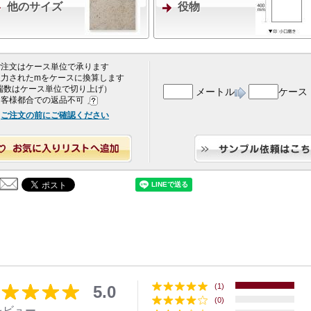
他のサイズ
役物
 ご注文はケース単位で承ります
 入力されたmをケースに換算します
端数はケース単位で切り上げ）
メートル
ケース
 お客様都合での返品不可
ご注文の前にご確認ください
(1)
5.0
(0)
レビュー