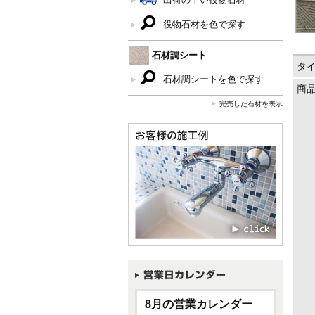
役物石材を色で探す
石材調シート
タ
石材調シートを色で探す
商
完売した石材を表示
8月の営業カレンダー