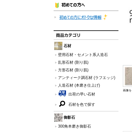
石材
壁用石材・セメント系人造石
乱形石材 (割り肌)
方形石材 (割り肌)
アンティーク調石材 (ラフエッジ)
人造石材 (本磨き仕上げ)
画像を
出荷の早い石材
石材を色で探す
御影石
300角本磨き御影石