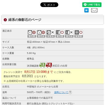
緑系の御影石のページ
適正表示
サイズ
長辺:400mm × 短辺:97mm × 厚み:13mm
ケース入数
4枚（約1.600m）
ケース重量
5.60 Kg
在庫数
標準品
出荷所要日数
決済確認後
対応日 の出荷
8月17日 13:00時まで
クレジット決済で
にご注文の場合、
8月20日
最短出荷予定日
となります。
※ お見積対応や出荷メーカーが異なる場合は対象外です。
出荷元
中部地方 のメーカーから出荷
送料
500円～700円（税別）
送料について
返品について
お客様都合での返品不可
利用可能決済方法
銀行お振込み (前払い) クレジットカード払い