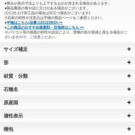
●厚みが表示寸法よりも上下するものが含まれる場合があります。
●製品裏面の角や辺に欠けがある場合がございます。
(小口仕上げ加工品の場合は目立つ場合がございます)
※石材の特性や注意点は平物の商品ページをご参照ください。
●
平物はこちら(品番:12032XRO) >>
●
この商品のおすすめ接着剤・目地材はこちら >>
※パソコン等の画面の特性や設定により、実物の色や質感と異なる場合がご
ざいますので、ご注意ください。
サイズ補足
形
材質・分類
石種名
原産国
適性表示
梱包