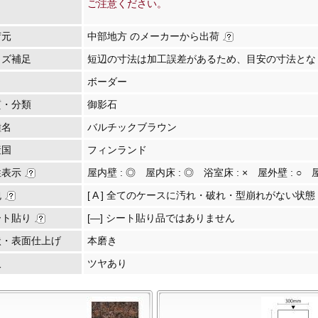
ご注意ください。
荷元
中部地方 のメーカーから出荷
イズ補足
短辺の寸法は加工誤差があるため、目安の寸法とな
ボーダー
質・分類
御影石
種名
バルチックブラウン
産国
フィンランド
性表示
屋内壁 :
◎
屋内床 :
◎
浴室床 :
×
屋外壁 :
○
包
[ A ] 全てのケースに汚れ・破れ・型崩れがない状態
ート貼り
[―] シート貼り品ではありません
状・表面仕上げ
本磨き
沢
ツヤあり