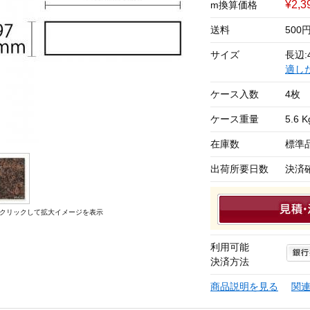
¥2,
m換算価格
送料
50
サイズ
長辺:
適し
ケース入数
4枚
ケース重量
5.6 K
在庫数
標準
出荷所要日数
決済
クリックして拡大イメージを表示
利用可能
決済方法
商品説明を見る
関