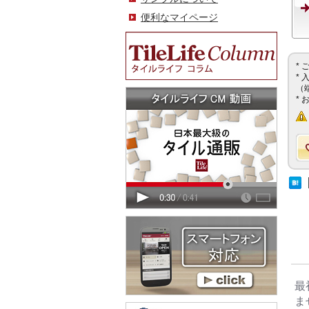
便利なマイページ
*
*
（
*
最
ま