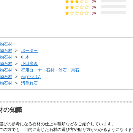
(0)
(0)
(0)
物石材
物石材
ボーダー
物石材
巾木
物石材
小口磨き
物石材
壁用コーナー石材・笠石・束石
物石材
框(かまち)
物石材
汚垂れ石
材の知識
選びの参考になる石材の仕上や種類などをご紹介しています。
ての方でも、目的に応じた石材の選び方や貼り方がわかるようになりま