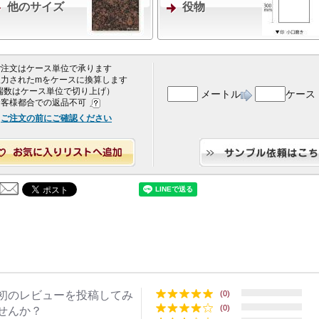
他のサイズ
役物
 ご注文はケース単位で承ります
 入力されたmをケースに換算します
端数はケース単位で切り上げ）
メートル
ケース
 お客様都合での返品不可
ご注文の前にご確認ください
初のレビューを投稿してみ
(0)
(0)
せんか？