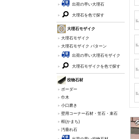
出荷の早い大理石
大理石を色で探す
大理石モザイク
大理石モザイク
大理石モザイク パターン
出荷の早い大理石モザイク
大理石モザイクを色で探す
役物石材
ボーダー
巾木
小口磨き
壁用コーナー石材・笠石・束石
框(かまち)
汚垂れ石
出荷の早い役物石材