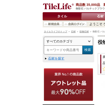
商品数 35,000
御影石 バルチックブラウン
タイル
石材
ようこそ 
タイルライフのトップ
＞
石材
＞
役物石材
＞ 御影石 バル
役
石材を探す