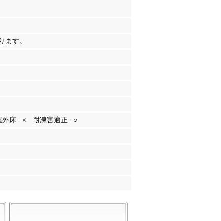
ります。
屋外床 :
×
耐凍害適正 :
○