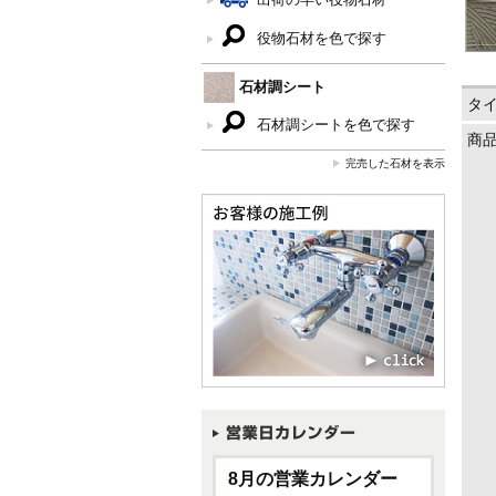
役物石材を色で探す
石材調シート
タ
石材調シートを色で探す
商
完売した石材を表示
8月の営業カレンダー