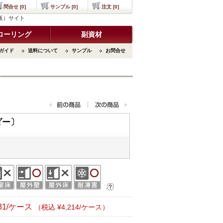
問合せ [0]
サンプル [0]
注文 [0]
通販）サイト
ローリング
副資材
ガイド
送料について
サンプル
お問合せ
ダー〕
831/ケース
（税込 ¥4,214/ケース）