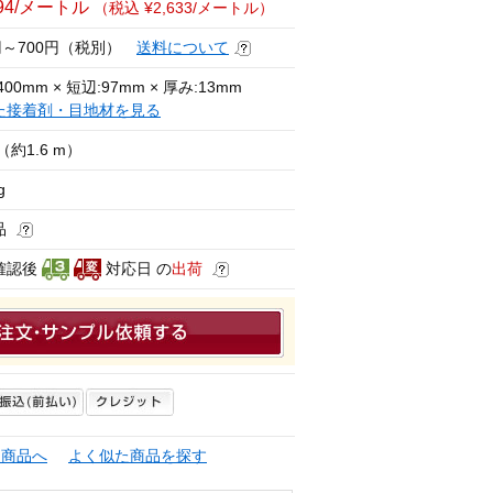
394/メートル
（税込 ¥2,633/メートル）
0円～700円（税別）
送料について
400mm × 短辺:97mm × 厚み:13mm
た接着剤・目地材を見る
（約1.6 m）
g
品
確認後
対応日 の
出荷
連商品へ
よく似た商品を探す