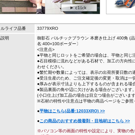
イルライフ品番
33779XRO
品説明
御影石 バルチックブラウン 本磨き仕上げ 400角 (品
名:400×100ボーダー〕
<注意点>
●平物と同じロットをご希望の場合は、平物と同じ
●石目模様に流れなどがある石材で、加工の方向性
わせください。
●繁忙期や数量によっては、表示の出荷所要日数の
●受注生産のため、ご注文確定後の変更・取消は一
●厚みが表示寸法よりも上下するものが含まれる場
●製品裏面の角や辺に欠けがある場合がございます
(小口仕上げ加工品の場合は目立つ場合がございます
※石材の特性や注意点は平物の商品ページをご参照
●
平物はこちら(品番:12033XRO) >>
●
この商品のおすすめ接着剤・目地材はこちら >>
※パソコン等の画面の特性や設定により、実物の色