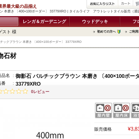
品 業界最大級の品揃え
 本磨き 〔400×100ボーダー〕 33779XRO | タイルライフ アウトレットタイル販売（
レンガ＆ガーデニング
ウッドデッキ
フ
ゲスト 様
初めての方へ
ご利用
チックブラウン 本磨き 〔400×100ボーダー〕 33779XRO
物石材
商品名
:
御影石 バルチックブラウン 本磨き 〔400×100ボー
品番
:
33779XRO
0レビュー
¥3,
販売価格