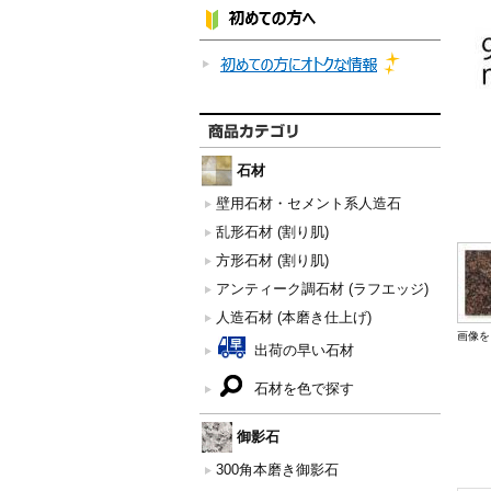
石材
壁用石材・セメント系人造石
乱形石材 (割り肌)
方形石材 (割り肌)
アンティーク調石材 (ラフエッジ)
人造石材 (本磨き仕上げ)
画像を
出荷の早い石材
石材を色で探す
御影石
300角本磨き御影石