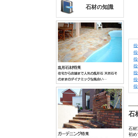
石材の知識
役
役
役
役
役
役
役
石
石材
初め