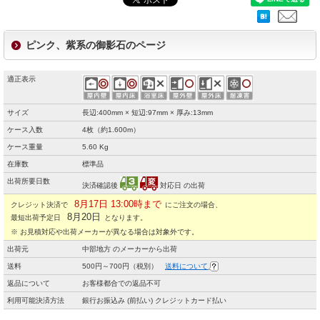
ピンク、紫系の御影石のページ
適正表示
サイズ
長辺:400mm × 短辺:97mm × 厚み:13mm
ケース入数
4枚（約1.600m）
ケース重量
5.60 Kg
在庫数
標準品
出荷所要日数
決済確認後
対応日 の出荷
8月17日 13:00時まで
クレジット決済で
にご注文の場合、
8月20日
最短出荷予定日
となります。
※ お見積対応や出荷メーカーが異なる場合は対象外です。
出荷元
中部地方 のメーカーから出荷
送料
500円～700円（税別）
送料について
返品について
お客様都合での返品不可
利用可能決済方法
銀行お振込み (前払い) クレジットカード払い