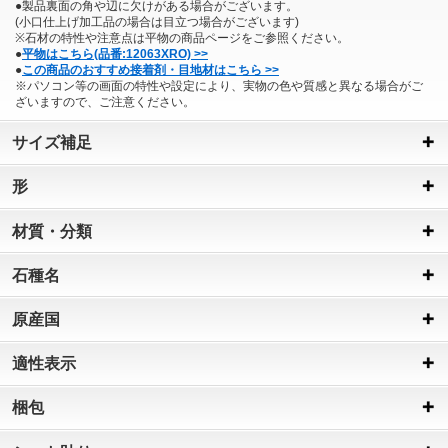
●製品裏面の角や辺に欠けがある場合がございます。
(小口仕上げ加工品の場合は目立つ場合がございます)
※石材の特性や注意点は平物の商品ページをご参照ください。
●
平物はこちら(品番:12063XRO) >>
●
この商品のおすすめ接着剤・目地材はこちら >>
※パソコン等の画面の特性や設定により、実物の色や質感と異なる場合がご
ざいますので、ご注意ください。
サイズ補足
形
材質・分類
石種名
原産国
適性表示
梱包