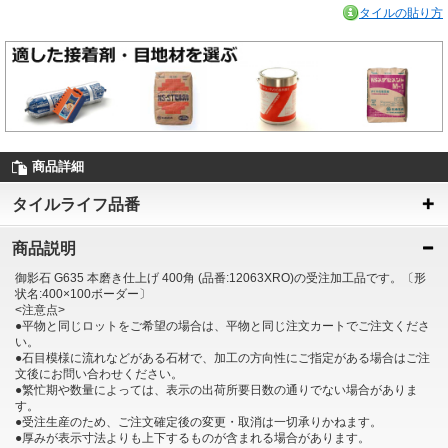
タイルの貼り方
商品詳細
タイルライフ品番
商品説明
御影石 G635 本磨き仕上げ 400角 (品番:12063XRO)の受注加工品です。〔形
状名:400×100ボーダー〕
<注意点>
●平物と同じロットをご希望の場合は、平物と同じ注文カートでご注文くださ
い。
●石目模様に流れなどがある石材で、加工の方向性にご指定がある場合はご注
文後にお問い合わせください。
●繁忙期や数量によっては、表示の出荷所要日数の通りでない場合がありま
す。
●受注生産のため、ご注文確定後の変更・取消は一切承りかねます。
●厚みが表示寸法よりも上下するものが含まれる場合があります。