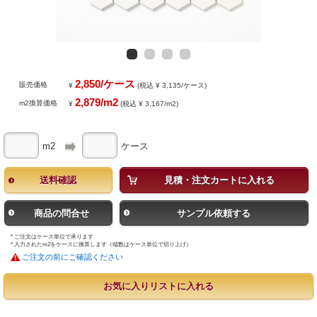
2,850/ケース
販売価格
¥
(税込 ¥ 3,135/ケース)
2,879/m2
m2換算価格
¥
(税込 ¥ 3,167/m2)
m2
ケース
送料確認
見積・注文カートに入れる
商品の問合せ
サンプル依頼する
* ご注文はケース単位で承ります
* 入力されたm2をケースに換算します（端数はケース単位で切り上げ）
ご注文の前にご確認ください
お気に入りリストに入れる