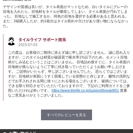
デザインや質感は良いが、タイル表面がマットなため、白いタイルにグレーの
目地を入れたら、目地材をタイルが吸収してしまい、タイル表面が汚れてしま
った。 目地なしで施工するか、同色の目地を選択する必要があると思われる。
また、3箱購入したが、約1箱分はタイル割れや欠けがあり使い物にならなかっ
た。
タイルライフ サポート担当
2023-07-03
この度は、お客様のご期待に添えず誠に申し訳ございません。 誠に恐れ入り
ますが、このタイルは材質が磁器質で吸水率1%以下のため、セメント目地
材がしみ込むということはございません。 目地詰め後すぐに、タイル表面の
目地材が残らないように丁寧に拭き取っていただくようお願い申し上げま
す。 ご説明がいたらず、申し訳ございませんでした。 恐らくではございま
すが、目地材が表面にうすく固着している状態かと存じます。 酸性の洗剤な
どでお手入れされる間に徐々にとれる場合もございます。 破損については、
できる限り対応させていただいておりますので、 下記のご利用ガイドをご参
照いただければ幸いです。
https://www.tilelife.co.jp/support/break/#01
貴重
なご意見ありがとうございました。
すべてのレビューを見る