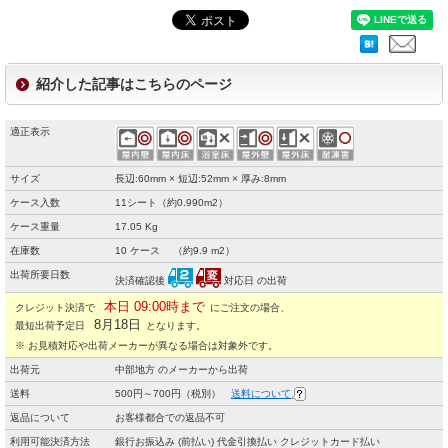
紹介した記事はこちらのページ
適正表示
サイズ
長辺:60mm × 短辺:52mm × 厚み:8mm
ケース入数
11シート（約0.990m2）
ケース重量
17.05 Kg
在庫数
10 ケース （約9.9 m2）
出荷所要日数
決済確認後
対応日 の出荷
本日 09:00時まで
クレジット決済で
にご注文の場合、
8月18日
最短出荷予定日
となります。
※ お見積対応や出荷メーカーが異なる場合は対象外です。
出荷元
中部地方 のメーカーから出荷
送料
500円～700円（税別）
送料について
返品について
お客様都合での返品不可
利用可能決済方法
銀行お振込み (前払い) 代金引換払い クレジットカード払い