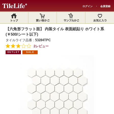
ログイン
・
会員登録
【六角形フラット面】 内装タイル 表面紙貼り ホワイト系
(￥500/シート以下)
タイルライフ品番 :
53284TPC
2レビュー
OUTLET
SALE