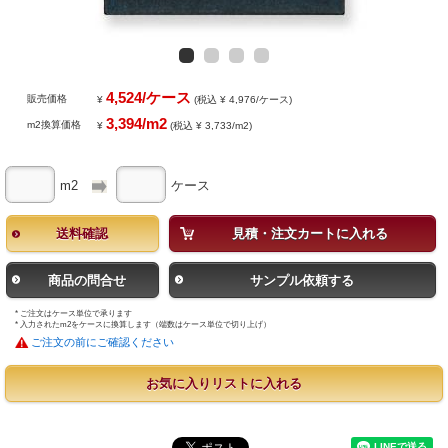
4,524/ケース
販売価格
¥
(税込 ¥ 4,976/ケース)
3,394/m2
m2換算価格
¥
(税込 ¥ 3,733/m2)
m2
ケース
送料確認
見積・注文カートに入れる
商品の問合せ
サンプル依頼する
* ご注文はケース単位で承ります
* 入力されたm2をケースに換算します（端数はケース単位で切り上げ）
ご注文の前にご確認ください
お気に入りリストに入れる