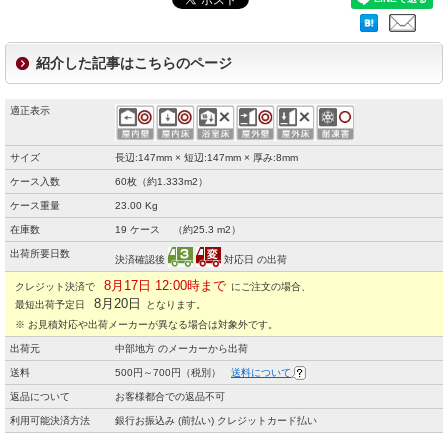
紹介した記事はこちらのページ
適正表示
サイズ
長辺:147mm × 短辺:147mm × 厚み:8mm
ケース入数
60枚（約1.333m2）
ケース重量
23.00 Kg
在庫数
19 ケース （約25.3 m2）
出荷所要日数
決済確認後
対応日 の出荷
8月17日 12:00時まで
クレジット決済で
にご注文の場合、
8月20日
最短出荷予定日
となります。
※ お見積対応や出荷メーカーが異なる場合は対象外です。
出荷元
中部地方 のメーカーから出荷
送料
500円～700円（税別）
送料について
返品について
お客様都合での返品不可
利用可能決済方法
銀行お振込み (前払い) クレジットカード払い