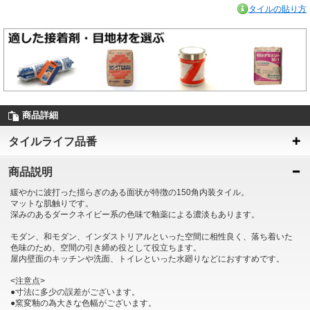
タイルの貼り方
商品詳細
タイルライフ品番
商品説明
緩やかに波打った揺らぎのある面状が特徴の150角内装タイル。
マットな肌触りです。
深みのあるダークネイビー系の色味で釉薬による濃淡もあります。
モダン、和モダン、インダストリアルといった空間に相性良く、落ち着いた
色味のため、空間の引き締め役として役立ちます。
屋内壁面のキッチンや洗面、トイレといった水廻りなどにおすすめです。
<注意点>
●寸法に多少の誤差がございます。
●窯変釉の為大きな色幅がございます。