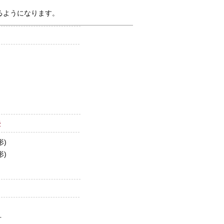
るようになります。
法
形)
形)
方