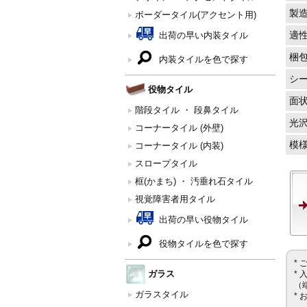
製
ボーダータイル(アクセント用)
適
出荷の早い内装タイル
梱
内装タイルを色で探す
シ
役物タイル
面
階段タイル ・ 段鼻タイル
光
コーナータイル (外壁)
模
コーナータイル (内装)
スロープタイル
框(かまち) ・ 汚垂れ石タイル
視覚障害者用タイル
出荷の早い役物タイル
役物タイルを色で探す
*
ガラス
*
（
ガラスタイル
*