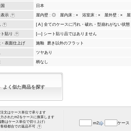
造国
日本
性表示
屋内壁 :
◎
屋内床 :
×
浴室床 :
×
屋外壁 :
×
屋
包
[ A ] 全てのケースに汚れ・破れ・型崩れがない状態
ート貼り
[―] シート貼り品ではありません
状・表面仕上げ
施釉
磨き以外のフラット
沢
ツヤあり
様
柄なし
よく似た商品を探す
 ご注文はケース単位で承ります
 入力されたm2をケースに換算します
端数はケース単位で切り上げ）
m2
ケース
 お客様都合での返品不可