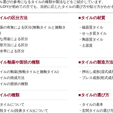
ル選びの参考になるタイルの種類や製法などをご紹介しています。
ルDIYが初めての方でも、目的に応じたタイルの選び方や貼り方がわか
イルの区分方法
■
タイルの材質
薬の有無による区分(無釉タイ ルと施釉タ
・
磁器質タイル
)
・
せっき質タイル
な用途による区分
・
陶器質タイル
形方法による区分
・
土器質
水率による区分
イル釉薬や面状の種類
■
タイルの製造方
イルの釉薬(無釉タイルと施釉タイル)
・
押出し成形(湿式成
イルの焼成方法
・
プレス成形(乾式成
イルの面状の種類
イルの種類
■
タイルの選び方
タイルについて
・
タイルの基本
段タイル(段鼻タイル)について
・
玄関タイルの選び