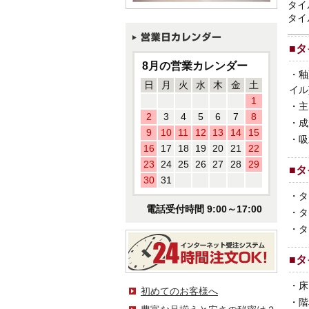
タイ
タイ
■
タ
8月の営業カレンダー
・
釉
日
月
火
水
木
金
土
イル
1
・
主
2
3
4
5
6
7
8
・
成
9
10
11
12
13
14
15
・
吸
16
17
18
19
20
21
22
23
24
25
26
27
28
29
■
タ
30
31
・
タ
電話受付時間 9:00～17:00
・
タ
・
タ
■
タ
・
床
初めてのお客様へ
・
階