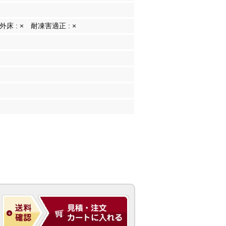
外床 :
×
耐凍害適正 :
×