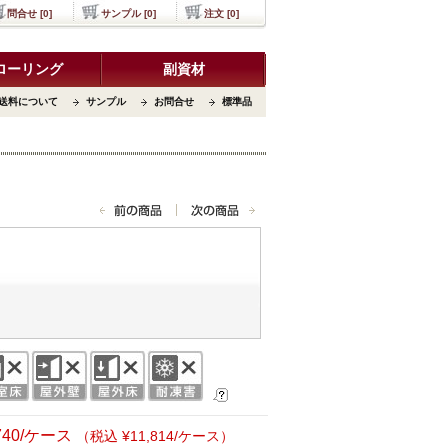
問合せ [0]
サンプル [0]
注文 [0]
ローリング
副資材
送料について
サンプル
お問合せ
標準品
,740/ケース
（税込 ¥11,814/ケース）