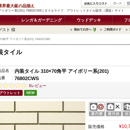
品 業界最大級の品揃え
 アイボリー系(201) 76802CWS | タイルライフ アウトレットタイル販売（通販）サイト
レンガ＆ガーデニング
ウッドデッキ
フ
ゲスト 様
初めての方へ
ご利用ガイド
0角平 アイボリー系(201) 76802CWS
装タイル
商品名
:
内装タイル 310×70角平 アイボリー系(201)
品番
:
76802CWS
0レビュー
アウトレット
NEW
¥10
販売価格