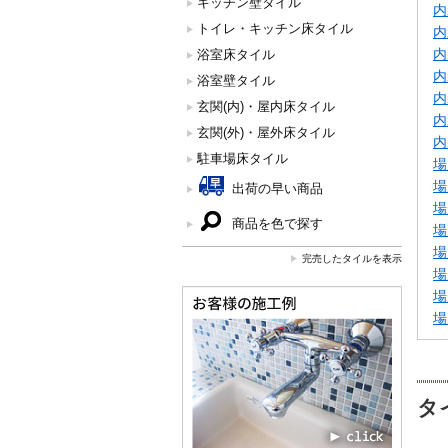
キッチン壁タイル
内
トイレ・キッチン床タイル
内
内
浴室床タイル
内
浴室壁タイル
内
玄関(内)・屋内床タイル
内
玄関(外)・屋外床タイル
内
駐車場床タイル
場
場
出荷の早い商品
場
商品を色で探す
場
場
完売したタイルを表示
場
場
場
タ