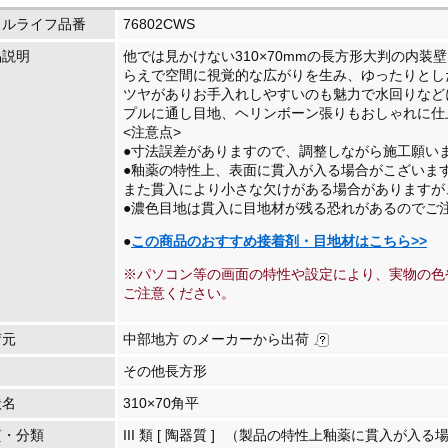
イルライフ品番
76802CWS
品説明
他では見かけない310×70mmの長方形大判の内装
らえで空間に視覚的な広がりを生み、ゆったりとし
ツヤがありお手入れしやすいのも魅力で水回りなど
プルに通し目地、ヘリンボーン張りもおしゃれに仕
<注意点>
●寸法誤差がありますので、調整しながら施工願い
●釉薬の特性上、表面に貫入が入る場合がこざいま
また貫入により小さな欠けがある場合があります
●濃色目地は貫入に目地材が残る恐れがあるのでご
●
この商品のおすすめ接着剤・目地材はこちら>>
※パソコン等の画面の特性や設定により、実物の色
ご注意ください。
荷元
中部地方 のメーカーから出荷
その他長方形
状名
310×70角平
質・分類
III 類 [ 陶器質 ]
（製品の特性上釉薬に貫入が入る