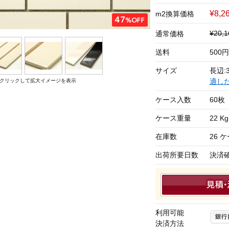
¥8,2
m2換算価格
¥20,
通常価格
送料
500
サイズ
長辺:3
適し
クリックして拡大イメージを表示
ケース入数
60枚
ケース重量
22 Kg
在庫数
26 
出荷所要日数
決済
利用可能
決済方法