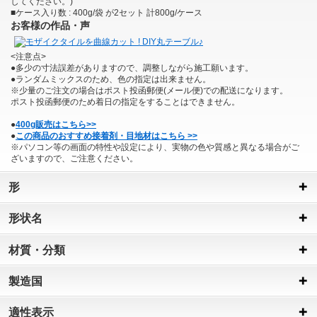
してください。)
■ケース入り数 : 400g/袋 が2セット 計800g/ケース
お客様の作品・声
<注意点>
●多少の寸法誤差がありますので、調整しながら施工願います。
●ランダムミックスのため、色の指定は出来ません。
※少量のご注文の場合はポスト投函郵便(メール便)での配送になります。
ポスト投函郵便のため着日の指定をすることはできません。
●
400g販売はこちら>>
●
この商品のおすすめ接着剤・目地材はこちら >>
※パソコン等の画面の特性や設定により、実物の色や質感と異なる場合がご
ざいますので、ご注意ください。
形
形状名
材質・分類
製造国
適性表示