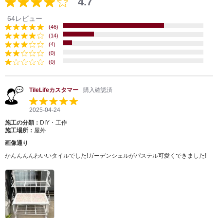
4.7
64レビュー
(46)
(14)
(4)
(0)
(0)
TileLifeカスタマー
購入確認済
2025-04-24
施工の分類：
DIY・工作
施工場所：
屋外
画像通り
かんんんんわいいタイルでした!ガーデンシェルがパステル可愛くできました!