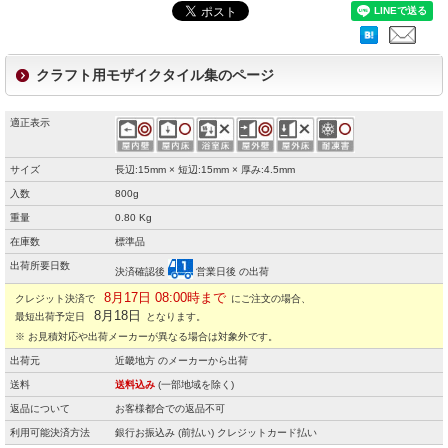
クラフト用モザイクタイル集のページ
適正表示
サイズ
長辺:15mm × 短辺:15mm × 厚み:4.5mm
入数
800g
重量
0.80 Kg
在庫数
標準品
出荷所要日数
決済確認後
営業日後 の出荷
8月17日 08:00時まで
クレジット決済で
にご注文の場合、
8月18日
最短出荷予定日
となります。
※ お見積対応や出荷メーカーが異なる場合は対象外です。
出荷元
近畿地方 のメーカーから出荷
送料
送料込み
(一部地域を除く)
返品について
お客様都合での返品不可
利用可能決済方法
銀行お振込み (前払い) クレジットカード払い