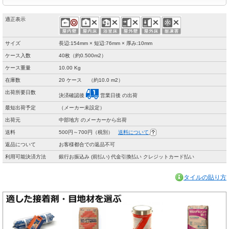
適正表示
サイズ
長辺:154mm × 短辺:76mm × 厚み:10mm
ケース入数
40枚（約0.500m2）
ケース重量
10.00 Kg
在庫数
20 ケース （約10.0 m2）
出荷所要日数
決済確認後
営業日後 の出荷
最短出荷予定
（メーカー未設定）
出荷元
中部地方 のメーカーから出荷
送料
500円～700円（税別）
送料について
返品について
お客様都合での返品不可
利用可能決済方法
銀行お振込み (前払い) 代金引換払い クレジットカード払い
タイルの貼り方