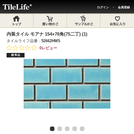
ログイン
・
会員登録
内装タイル モアナ 154×76角(75二丁) (1)
タイルライフ品番 :
52662HMS
0レビュー
標準品