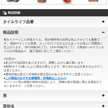
商品詳細
タイルライフ品番
商品説明
海をイメージした内装タイル。 焼き物特有の自然な色ムラがとても素敵で
す。 色味やマットな質感、エッジのラフな仕上げもあって心地よい雰囲気に
仕上がります。 58×28角(30二丁)、154×76角(75二丁)、六角形(ヘキサゴンタ
イル)の3形状あり、施工場所に応じてご選択ください。
<注意点>
●多少の寸法誤差がありますので、調整しながら施工願います。
●形状(サイズ)違いにより厚みが異なります。張り合わせは出来ませんのでご
注意ください。
●濃色目地は貫入に目地材が残る恐れがありますのでご注意ください。
●
この商品のおすすめ接着剤・目地材はこちら>>
※パソコン等の画面の特性や設定により、実物の色や質感と異なる場合がご
ざいますので、ご注意ください。
形
形状名