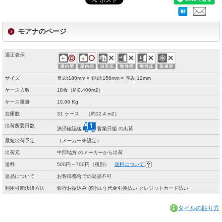
モアナのページ
適正表示
サイズ
長辺:180mm × 短辺:156mm × 厚み:12mm
ケース入数
18枚（約0.400m2）
ケース重量
10.00 Kg
在庫数
31 ケース （約12.4 m2）
出荷所要日数
決済確認後
営業日後 の出荷
最短出荷予定
（メーカー未設定）
出荷元
中部地方 のメーカーから出荷
送料
500円～700円（税別）
送料について
返品について
お客様都合での返品不可
利用可能決済方法
銀行お振込み (前払い) 代金引換払い クレジットカード払い
タイルの貼り方