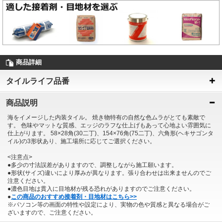
商品詳細
タイルライフ品番
商品説明
海をイメージした内装タイル。 焼き物特有の自然な色ムラがとても素敵で
す。 色味やマットな質感、エッジのラフな仕上げもあって心地よい雰囲気に
仕上がります。 58×28角(30二丁)、154×76角(75二丁)、六角形(ヘキサゴンタ
イル)の3形状あり、施工場所に応じてご選択ください。
<注意点>
●多少の寸法誤差がありますので、調整しながら施工願います。
●形状(サイズ)違いにより厚みが異なります。張り合わせは出来ませんのでご
注意ください。
●濃色目地は貫入に目地材が残る恐れがありますのでご注意ください。
●
この商品のおすすめ接着剤・目地材はこちら>>
※パソコン等の画面の特性や設定により、実物の色や質感と異なる場合がご
ざいますので、ご注意ください。