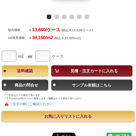
13,660/ケース
販売価格
¥
(税込 ¥ 15,026/ケース)
34,150/m2
m2換算価格
¥
(税込 ¥ 37,565/m2)
m2
ケース
送料確認
見積・注文カートに入れる
商品の問合せ
サンプル依頼はこちら
* ご注文はケース単位で承ります
* 入力されたm2をケースに換算します（端数はケース単位で切り上げ）
ご注文の前にご確認ください
お気に入りリストに入れる