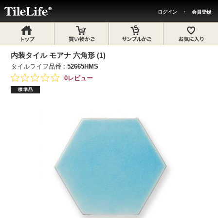
ログイン
・
会員登録
内装タイル モアナ 六角形 (1)
タイルライフ品番 :
52665HMS
0レビュー
標準品