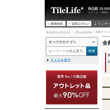
商品数 35,
リクシル（INA
ようこそ 
タイルライフのトップ
＞
ブランドタイル
＞ 内装タイル オ
全
タイルを探す