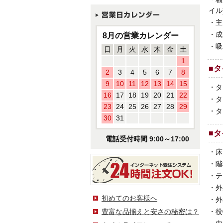
イル
・
主
・
成
8月の営業カレンダー
・
吸
日
月
火
水
木
金
土
1
■
タ
2
3
4
5
6
7
8
9
10
11
12
13
14
15
・
タ
16
17
18
19
20
21
22
・
タ
23
24
25
26
27
28
29
・
タ
30
31
■
タ
電話受付時間 9:00～17:00
・
床
・
階
・
テ
・
外
初めてのお客様へ
・
外
豊富な品揃えと安さの秘密は？
・
役