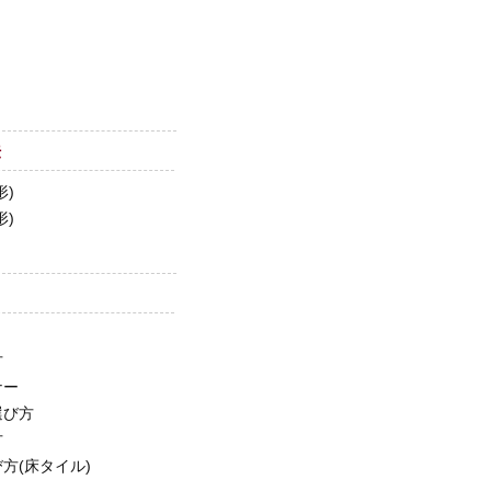
法
形)
形)
方
ナー
選び方
方
方(床タイル)