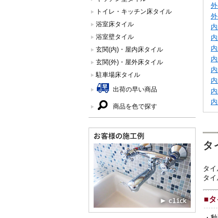
外
トイレ・キッチン床タイル
外
浴室床タイル
内
浴室壁タイル
内
内
玄関(内)・屋内床タイル
内
玄関(外)・屋外床タイル
内
駐車場床タイル
内
出荷の早い商品
内
内
商品を色で探す
タ
タイ
タイ
■
タ
・
釉