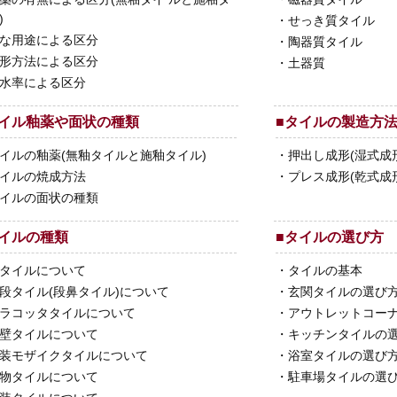
)
・
せっき質タイル
な用途による区分
・
陶器質タイル
形方法による区分
・
土器質
水率による区分
イル釉薬や面状の種類
■
タイルの製造方
イルの釉薬(無釉タイルと施釉タイル)
・
押出し成形(湿式成
イルの焼成方法
・
プレス成形(乾式成
イルの面状の種類
イルの種類
■
タイルの選び方
タイルについて
・
タイルの基本
段タイル(段鼻タイル)について
・
玄関タイルの選び
ラコッタタイルについて
・
アウトレットコー
壁タイルについて
・
キッチンタイルの
装モザイクタイルについて
・
浴室タイルの選び
物タイルについて
・
駐車場タイルの選び