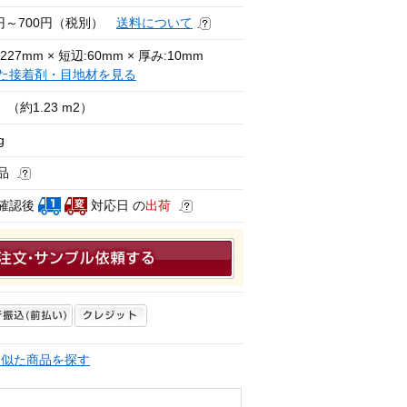
0円～700円（税別）
送料について
227mm × 短辺:60mm × 厚み:10mm
た接着剤・目地材を見る
（約1.23 m2）
g
品
確認後
対応日 の
出荷
く似た商品を探す