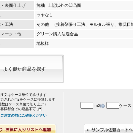
状・表面仕上げ
施釉
上記以外の凹凸面
沢
ツヤなし
能・工法
その他
（接着剤張り工法、モルタル張り、推奨目地
定マーク・他
グリーン購入法適合品
様
地模様
よく似た商品を探す
 ご注文はケース単位で承ります
 入力されたm2をケースに換算します
端数はケース単位で切り上げ）
m2
ケース
 お客様都合での返品不可
ご注文の前にご確認ください