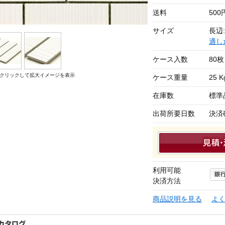
送料
50
サイズ
長辺:
適し
ケース入数
80枚
クリックして拡大イメージを表示
ケース重量
25 K
在庫数
標準
出荷所要日数
決済
利用可能
決済方法
商品説明を見る
よ