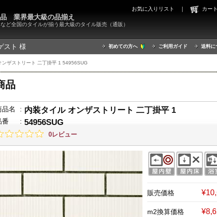
お気に入りリスト
｜
カ
000品 業界最大級の品揃え
X）など全国のタイルが揃う最大級のタイル販売（通販）
ゲスト 様
初めての方へ
ご利用ガイド
送料に
ンザストリート 二丁掛平 1 54956SUG
商品
商品名
:
内装タイル オンザストリート 二丁掛平 1
品番
:
54956SUG
0レビュー
¥10
販売価格
¥8,
m2換算価格