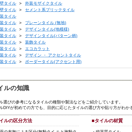
壁タイル
外装モザイクタイル
壁タイル
セメント系ブリックタイル
装タイル
装タイル
プレーンタイル (無地)
装タイル
デザインタイル(地模様)
装タイル
デザインタイル(パターン柄)
装タイル
装飾タイル
装タイル
エコカラット
装タイル
デザイン ・ アクセントタイル
装タイル
ボーダータイル(アクセント用)
イルの知識
ル選びの参考になるタイルの種類や製法などをご紹介しています。
ルDIYが初めての方でも、目的に応じたタイルの選び方や貼り方がわか
イルの区分方法
■
タイルの材質
薬の有無による区分(無釉タイ ルと施釉タ
・
磁器質タイル