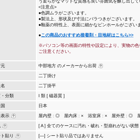
う柔らかなマットな質感も良い雰囲気を醸し出して
<注意点>
●色調ムラがございます。
●製法上、形状及び寸法にバラつきがございます。
●釉薬の特性上、表面に細かなピンホールがござい
●
この商品のおすすめ接着剤・目地材はこちら>>
※パソコン等の画面の特性や設定により、実物の色
ご注意ください。
荷元
中部地方 のメーカーから出荷
二丁掛け
状名
二丁掛平
質・分類
I 類 [ 磁器質 ]
造国
日本
性表示
屋内壁 :
◎
屋内床 :
×
浴室床 :
×
屋外壁 :
◎
包
[ A ] 全てのケースに汚れ・破れ・型崩れがない状態
ート貼り
[―] シート貼り品ではありません