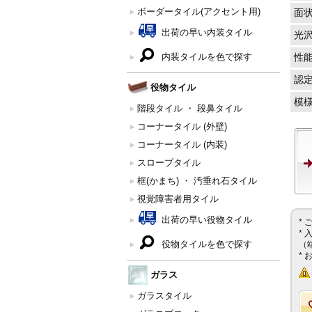
ボーダータイル(アクセント用)
面
出荷の早い内装タイル
光
内装タイルを色で探す
性
認
役物タイル
模
階段タイル ・ 段鼻タイル
コーナータイル (外壁)
コーナータイル (内装)
スロープタイル
框(かまち) ・ 汚垂れ石タイル
視覚障害者用タイル
出荷の早い役物タイル
*
*
役物タイルを色で探す
（
*
ガラス
ガラスタイル