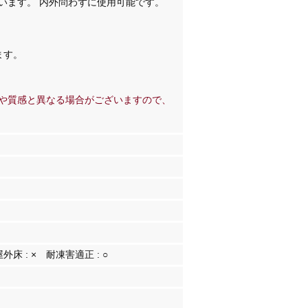
います。 内外問わずに使用可能です。
ます。
や質感と異なる場合がございますので、
屋外床 :
×
耐凍害適正 :
○