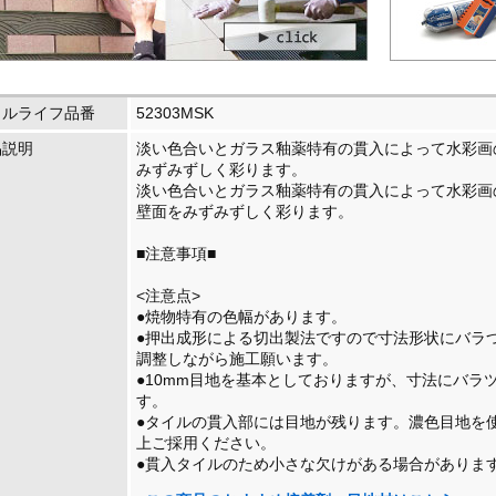
イルライフ品番
52303MSK
品説明
淡い色合いとガラス釉薬特有の貫入によって水彩画
みずみずしく彩ります。
淡い色合いとガラス釉薬特有の貫入によって水彩画
壁面をみずみずしく彩ります。
■注意事項■
<注意点>
●焼物特有の色幅があります。
●押出成形による切出製法ですので寸法形状にバラ
調整しながら施工願います。
●10mm目地を基本としておりますが、寸法にバラ
す。
●タイルの貫入部には目地が残ります。濃色目地を
上ご採用ください。
●貫入タイルのため小さな欠けがある場合がありま