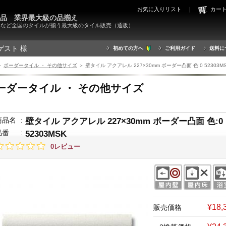
お気に入りリスト
｜
カ
000品 業界最大級の品揃え
X）など全国のタイルが揃う最大級のタイル販売（通販）
ゲスト 様
初めての方へ
ご利用ガイド
送料に
＞
ボーダータイル ・ その他サイズ
＞ 壁タイル アクアレル 227×30mm ボーダー凸面 色:0 52303M
ーダータイル ・ その他サイズ
商品名
:
壁タイル アクアレル 227×30mm ボーダー凸面 色:0
品番
:
52303MSK
0レビュー
¥18
販売価格