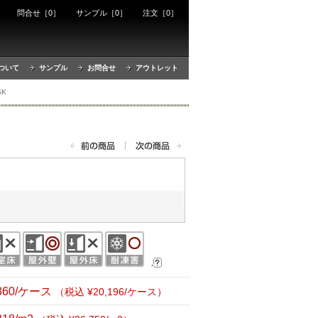
ート
問合せ［0］
サンプル［0］
注文［0］
ついて
サンプル
お問合せ
アウトレット
SK
,360/ケース
（税込 ¥20,196/ケース）