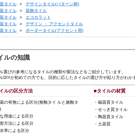
装タイル
デザインタイル(パターン柄)
装タイル
装飾タイル
装タイル
エコカラット
装タイル
デザイン ・ アクセントタイル
装タイル
ボーダータイル(アクセント用)
イルの知識
ル選びの参考になるタイルの種類や製法などをご紹介しています。
ルDIYが初めての方でも、目的に応じたタイルの選び方や貼り方がわか
イルの区分方法
■
タイルの材質
薬の有無による区分(無釉タイ ルと施釉タ
・
磁器質タイル
)
・
せっき質タイル
な用途による区分
・
陶器質タイル
形方法による区分
・
土器質
水率による区分