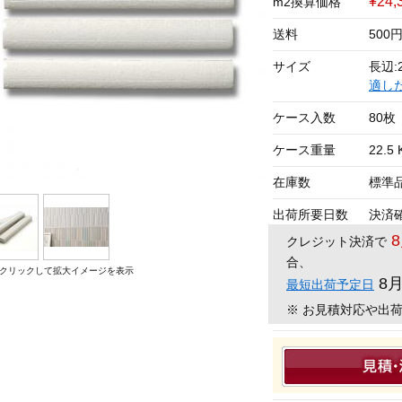
¥24,
m2換算価格
送料
500
サイズ
長辺:2
適し
ケース入数
80枚
ケース重量
22.5 
在庫数
標準
出荷所要日数
決済
クレジット決済で
合、
クリックして拡大イメージを表示
8
最短出荷予定日
※ お見積対応や出