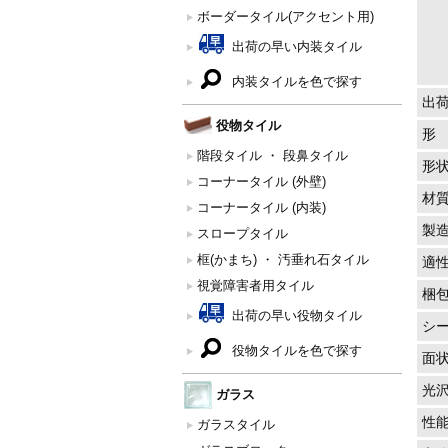
ボーダータイル(アクセント用)
出荷の早い内装タイル
内装タイルを色で探す
出
役物タイル
形
階段タイル ・ 段鼻タイル
形
コーナータイル (外壁)
材
コーナータイル (内装)
製
スロープタイル
框(かまち) ・ 汚垂れ石タイル
適
視覚障害者用タイル
梱
出荷の早い役物タイル
シ
役物タイルを色で探す
面
光
ガラス
性
ガラスタイル