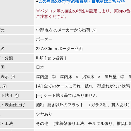
●
この商品のおすすめ接着剤・目地材はこちら>>
※パソコン等の画面の特性や設定により、実物の色
ご注意ください。
荷元
中部地方 のメーカーから出荷
ボーダー
状名
227×30mm ボーダー凸面
質・分類
II 類 [ せっ器質 ]
造国
日本
性表示
屋内壁 :
◎
屋内床 :
×
浴室床 :
×
屋外壁 :
◎
包
[ A ] 全てのケースに汚れ・破れ・型崩れがない状態
ート貼り
[―] シート貼り品ではありません
状・表面仕上げ
施釉
磨き以外のフラット
（ガラス釉、貫入あり
沢
ツヤあり
能・工法
その他
（接着剤張り工法、モルタル張り、推奨目地