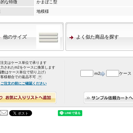
体的な特徴
かまぼこ型
様
地模様
他のサイズ
よく似た商品を探す
 ご注文はケース単位で承ります
 入力されたm2をケースに換算します
端数はケース単位で切り上げ）
m2
ケース
 お客様都合での返品不可
ご注文の前にご確認ください