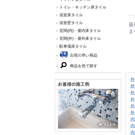
トイレ・キッチン床タイル
浴室床タイル
浴室壁タイル
最
玄関(内)・屋内床タイル
ま
玄関(外)・屋外床タイル
駐車場床タイル
出荷の早い商品
商品を色で探す
外
外
外
外
外
外
内
内
内