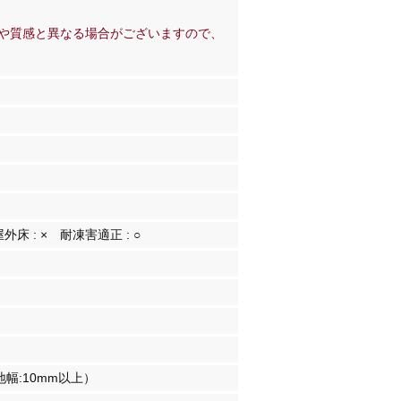
や質感と異なる場合がございますので、
屋外床 :
×
耐凍害適正 :
○
）
幅:10mm以上）