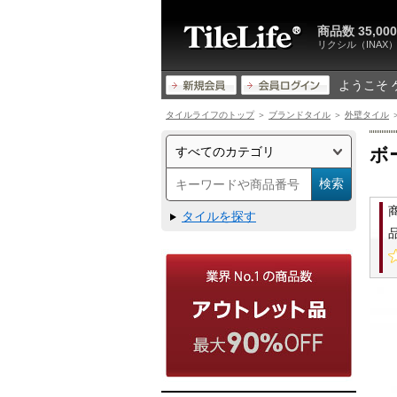
商品数 35,
リクシル（INA
ようこそ 
タイルライフのトップ
＞
ブランドタイル
＞
外壁タイル
ボ
タイルを探す