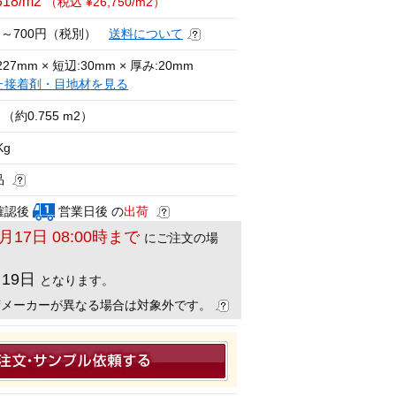
318/m2
（税込 ¥26,750/m2）
円～700円（税別）
送料について
27mm × 短辺:30mm × 厚み:20mm
た接着剤・目地材を見る
（約0.755 m2）
Kg
品
確認後
営業日後 の
出荷
8月17日 08:00時まで
にご注文の場
月19日
となります。
荷メーカーが異なる場合は対象外です。