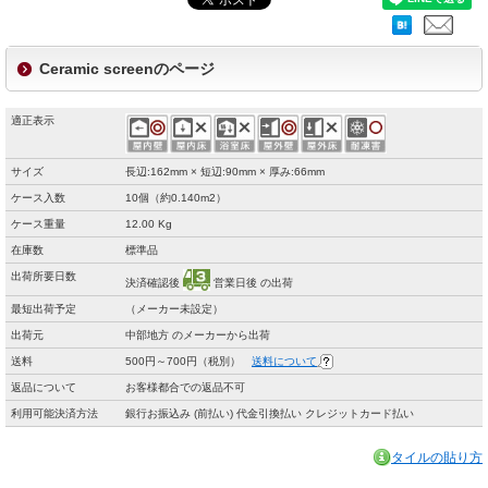
Ceramic screenのページ
適正表示
サイズ
長辺:162mm × 短辺:90mm × 厚み:66mm
ケース入数
10個（約0.140m2）
ケース重量
12.00 Kg
在庫数
標準品
出荷所要日数
決済確認後
営業日後 の出荷
最短出荷予定
（メーカー未設定）
出荷元
中部地方 のメーカーから出荷
送料
500円～700円（税別）
送料について
返品について
お客様都合での返品不可
利用可能決済方法
銀行お振込み (前払い) 代金引換払い クレジットカード払い
タイルの貼り方