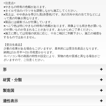
<注意点>
●やきもの特有の色幅があります。
●タイル寸法のバラツキを調整しながら施工してください。
●黒土は、やや赤みを帯びた黒(赤墨色)です。光の方向や光の当て方などによ
って黒の印象が異なります。
●製品には緩衝ゴムが付属しています。
●ハニワ色は特にやきもの特有の色幅があります。画像よりも焼き色が濃いも
のや薄いものが含まれることがあります。あらかじめご了承ください。
●施工に際しては現場の状況に応じ、十分ご検討ご判断下さい。施工の補償を
するものではありません。
【受注生産品】
少量の在庫がある場合もございますが、基本的には受注生産品となります。
納期は1か月半〜2か月程度かかります。
※パソコン等の画面の特性や設定により、実物の色や質感と異なる場合がご
ざいますので、ご注意ください。
形
材質・分類
製造国
適性表示