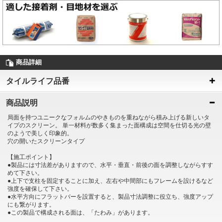
商品詳細
タイルライフ品番
商品説明
局面を持つユニークなフォルムのやきものを重ねながら積み上げる新しいタ
イプのスクリーン。 単一材料が数多く集まった面構成は空間を仕切る光の壁
のようで美しく印象的。
穴の開いたスクリーンタイプ
【施工ポイント】
●製品には寸法差がありますので、水平・垂直・前後の面を調整しながらすす
めて下さい。
●上下で支柱を固定することに加え、左右や中間部にもフレームを設けるなど
強度を確保して下さい。
●水平方向にフラットバーを設置すると、製品寸法調整に役立ち、強度アップ
にも繋がります。
●この製品で構成される面は、「たわみ」があります。