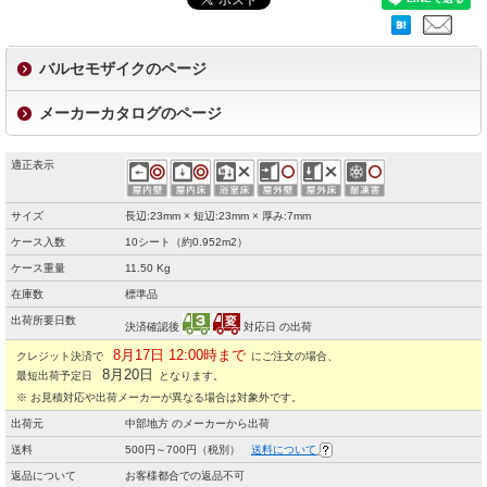
バルセモザイクのページ
メーカーカタログのページ
適正表示
サイズ
長辺:23mm × 短辺:23mm × 厚み:7mm
ケース入数
10シート（約0.952m2）
ケース重量
11.50 Kg
在庫数
標準品
出荷所要日数
決済確認後
対応日 の出荷
8月17日 12:00時まで
クレジット決済で
にご注文の場合、
8月20日
最短出荷予定日
となります。
※ お見積対応や出荷メーカーが異なる場合は対象外です。
出荷元
中部地方 のメーカーから出荷
送料
500円～700円（税別）
送料について
返品について
お客様都合での返品不可