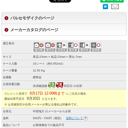
バルセモザイクのページ
メーカーカタログのページ
適正表示
サイズ
長辺:23mm × 短辺:23mm × 厚み:7mm
ケース入数
10シート（約0.952m2）
ケース重量
11.50 Kg
在庫数
標準品
出荷所要日数
決済確認後
対応日 の出荷
8月17日 12:00時まで
クレジット決済で
にご注文の場合、
8月20日
最短出荷予定日
となります。
※ お見積対応や出荷メーカーが異なる場合は対象外です。
出荷元
中部地方 のメーカーから出荷
送料
500円～700円（税別）
送料について
返品について
お客様都合での返品不可