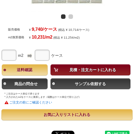
9,740/ケース
販売価格
¥
(税込 ¥ 10,714/ケース)
10,231/m2
m2換算価格
¥
(税込 ¥ 11,254/m2)
m2
ケース
送料確認
見積・注文カートに入れる
商品の問合せ
サンプル依頼する
* ご注文はケース単位で承ります
* 入力されたm2をケースに換算します（端数はケース単位で切り上げ）
ご注文の前にご確認ください
お気に入りリストに入れる