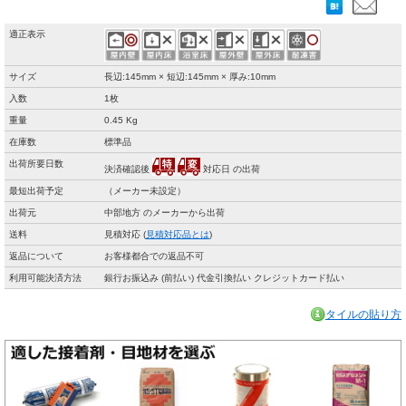
適正表示
サイズ
長辺:145mm × 短辺:145mm × 厚み:10mm
入数
1枚
重量
0.45 Kg
在庫数
標準品
出荷所要日数
決済確認後
対応日 の出荷
最短出荷予定
（メーカー未設定）
出荷元
中部地方 のメーカーから出荷
送料
見積対応 (
見積対応品とは
)
返品について
お客様都合での返品不可
利用可能決済方法
銀行お振込み (前払い) 代金引換払い クレジットカード払い
タイルの貼り方