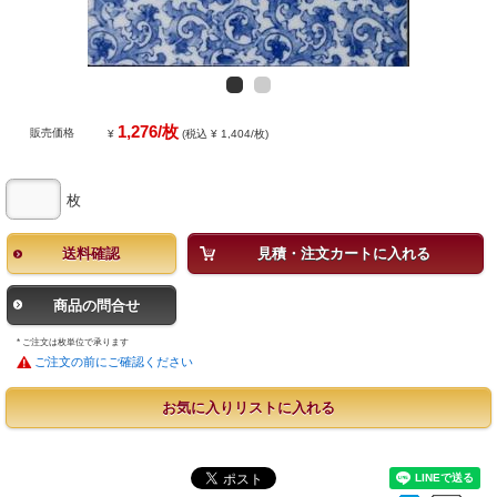
1,276/枚
販売価格
¥
(税込 ¥ 1,404/枚)
枚
送料確認
見積・注文カートに入れる
商品の問合せ
* ご注文は枚単位で承ります
ご注文の前にご確認ください
お気に入りリストに入れる