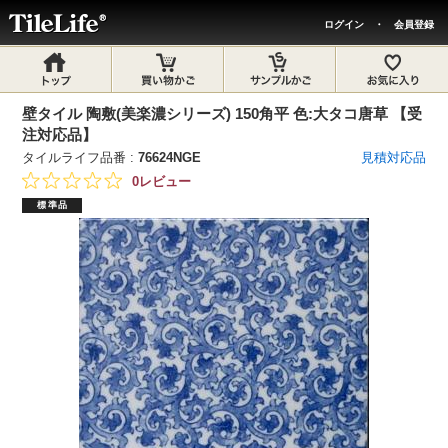
ログイン
・
会員登録
壁タイル 陶敷(美楽濃シリーズ) 150角平 色:大タコ唐草 【受
注対応品】
タイルライフ品番 :
76624NGE
見積対応品
0レビュー
標準品