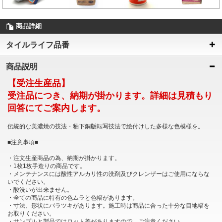
商品詳細
タイルライフ品番
商品説明
【受注生産品】
受注品につき、納期が掛かります。詳細は見積もり
回答にてご案内します。
伝統的な美濃焼の技法・釉下銅版転写技法で絵付けした多様な色模様を。
■注意事項■
・注文生産商品の為、納期が掛かります。
・1枚1枚手造りの商品です。
・メンテナンスには酸性アルカリ性の洗剤及びクレンザーはご使用にならな
いでください。
・酸洗いが出来ません。
・全ての商品に特有の色ムラと色幅があります。
・寸法、形状にバラツキがあります。施工時は商品に合った十分な目地幅を
お取りください。
・サンプルと製品ではロット差がありますので、ご注意ください。