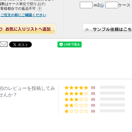
端数はケース単位で切り上げ）
m2
ケース
 お客様都合での返品不可
ご注文の前にご確認ください
初のレビューを投稿してみ
(0)
(0)
せんか？
(0)
(0)
(0)