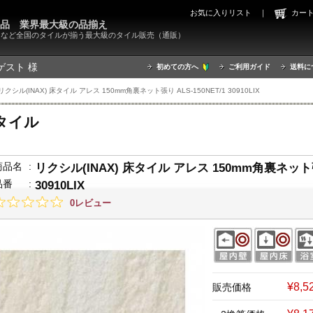
お気に入りリスト
｜
カ
000品 業界最大級の品揃え
X）など全国のタイルが揃う最大級のタイル販売（通販）
ゲスト 様
初めての方へ
ご利用ガイド
送料に
リクシル(INAX) 床タイル アレス 150mm角裏ネット張り ALS-150NET/1 30910LIX
タイル
商品名
:
リクシル(INAX) 床タイル アレス 150mm角裏ネット張り
品番
:
30910LIX
0レビュー
¥8,
販売価格