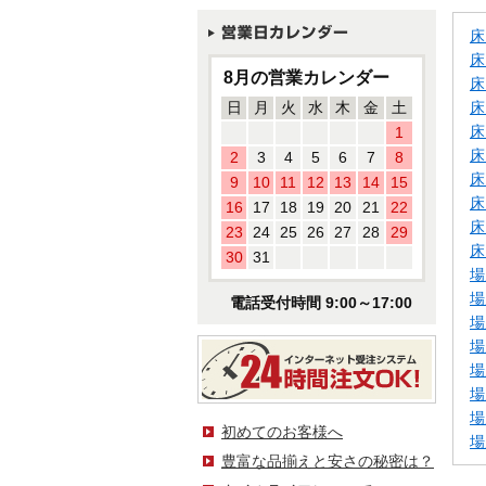
床
床
8月の営業カレンダー
床
日
月
火
水
木
金
土
床
床
1
床
2
3
4
5
6
7
8
床
9
10
11
12
13
14
15
床
16
17
18
19
20
21
22
床
23
24
25
26
27
28
29
床
30
31
場
場
電話受付時間 9:00～17:00
場
場
場
場
場
初めてのお客様へ
場
豊富な品揃えと安さの秘密は？