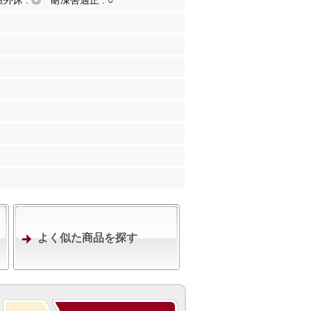
屋外床 :
◎
耐凍害適正 :
○
よく似た商品を探す