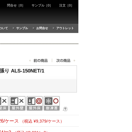
ート
問合せ［0］
サンプル［0］
注文［0］
ついて
サンプル
お問合せ
アウトレット
 ALS-150NET/1
526/ケース
（税込 ¥9,379/ケース）