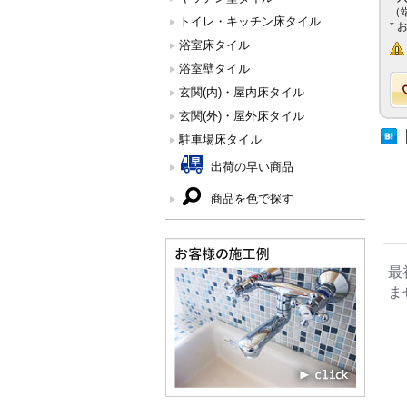
（
トイレ・キッチン床タイル
*
浴室床タイル
浴室壁タイル
玄関(内)・屋内床タイル
玄関(外)・屋外床タイル
駐車場床タイル
出荷の早い商品
商品を色で探す
最
ま