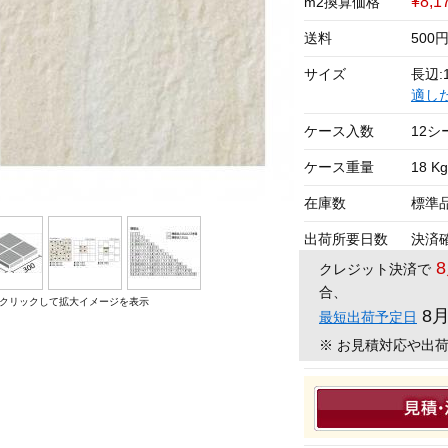
¥8,1
m2換算価格
送料
500
サイズ
長辺:1
適し
ケース入数
12シ
ケース重量
18 Kg
在庫数
標準
出荷所要日数
決済
クレジット決済で
合、
クリックして拡大イメージを表示
8
最短出荷予定日
※ お見積対応や出