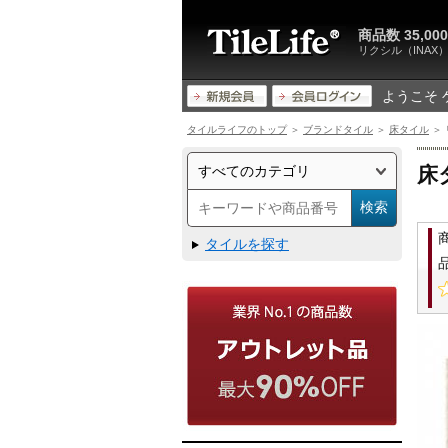
商品数 35,
リクシル（INA
ようこそ 
タイルライフのトップ
＞
ブランドタイル
＞
床タイル
＞ 
床
タイルを探す