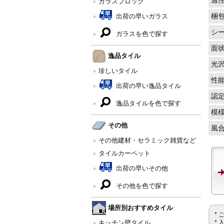
適
ガラスブロック
梱
出荷の早いガラス
シ
ガラスを色で探す
面
逸品タイル
光
珍しいタイル
性
出荷の早い逸品タイル
認
逸品タイルを色で探す
模
その他
風
その他建材・セラミック雑貨など
タイルカーペット
出荷の早いその他
その他を色で探す
場所別おすすめタイル
*
キッチン壁タイル
*