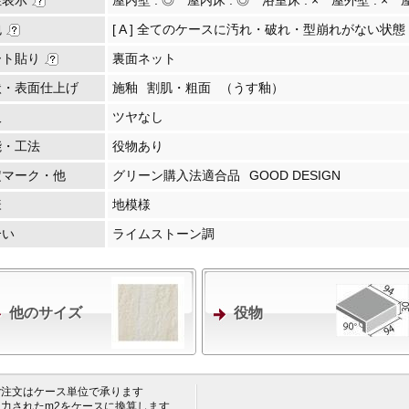
性表示
屋内壁 :
◎
屋内床 :
◎
浴室床 :
×
屋外壁 :
×
包
[ A ] 全てのケースに汚れ・破れ・型崩れがない状態
ート貼り
裏面ネット
状・表面仕上げ
施釉
割肌・粗面
（うす釉）
沢
ツヤなし
能・工法
役物あり
定マーク・他
グリーン購入法適合品
GOOD DESIGN
様
地模様
合い
ライムストーン調
他のサイズ
役物
 ご注文はケース単位で承ります
 入力されたm2をケースに換算します