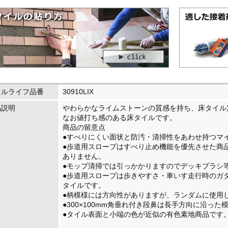
イルライフ品番
30910LIX
品説明
やわらかなライムストーンの質感を持ち、床タイル
なお値打ち感のある床タイルです。
商品の留意点
●すべりにくい面状と防汚・清掃性をあわせ持つマ
●歩道用スロープはすべり止め機能を優先させた商
ありません。
●モップ清掃では引っかかりますのでデッキブラシ
●歩道用スロープは歩きやすさ・車いす走行時のガ
タイルです。
●柄模様には方向性がありますが、ランダムに使用
●300×100mm角垂れ付き段鼻は長手方向に沿っ
●タイル表面と小端の色が近似の有色素地商品です