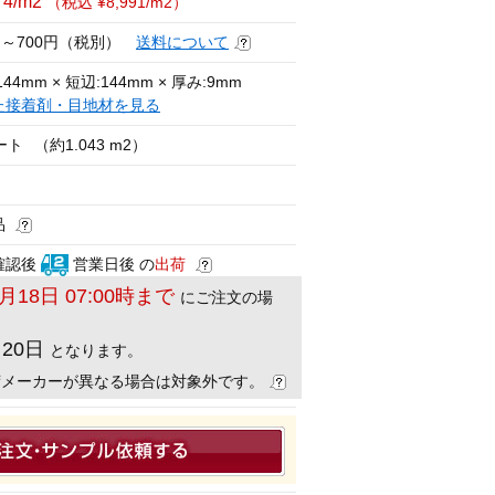
74/m2
（税込 ¥8,991/m2）
円～700円（税別）
送料について
44mm × 短辺:144mm × 厚み:9mm
た接着剤・目地材を見る
ート
（約1.043 m2）
品
確認後
営業日後 の
出荷
8月18日 07:00時まで
にご注文の場
月20日
となります。
荷メーカーが異なる場合は対象外です。