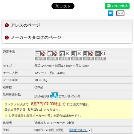
アレスのページ
メーカーカタログのページ
適正表示
サイズ
長辺:144mm × 短辺:144mm × 厚み:9mm
ケース入数
12シート（約1.043m2）
ケース重量
18.00 Kg
在庫数
標準品
出荷所要日数
決済確認後
営業日後 の出荷
8月7日 07:00時まで
クレジット決済で
にご注文の場合、
8月19日
最短出荷予定日
となります。
※ お見積対応や出荷メーカーが異なる場合は対象外です。
出荷元
近畿地方 のメーカーから出荷
送料
500円～700円（税別）
送料について