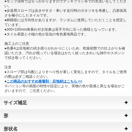
●モップ清掃では引っかかりますのでデッキブラシ等での水洗いをしてくださ
い。
●歩道用スロープは歩きやすさ・車いす走行時のガタツキを考慮し、凸形状高
さを極小にしたタイルです。
●柄模様には方向性がありますが、ランダムに使用していただくことを想定し
ています。
●300×100mm角垂れ付き段鼻は長手方向に沿った模様となっています。
●タイル表面と小端の色が近似の有色素地商品です。
施工上のご注意
●色番4は目地材の拭き残りがわかりにくいため、乾燥状態での仕上がりを確
認いただき、汚れが残っている場合はかたく絞ったきれいな雑巾やスポンジ
で拭き取ってください。
注意
●スロープ部は勾配によりすべり性が著しく変化しますので、タイルをご使用
の際は必ずご相談ください。
●
この商品のおすすめ接着剤・目地材はこちら >>
※パソコン等の画面の特性や設定により、実物の色や質感と異なる場合がご
ざいますので、ご注意ください。
サイズ補足
形
形状名