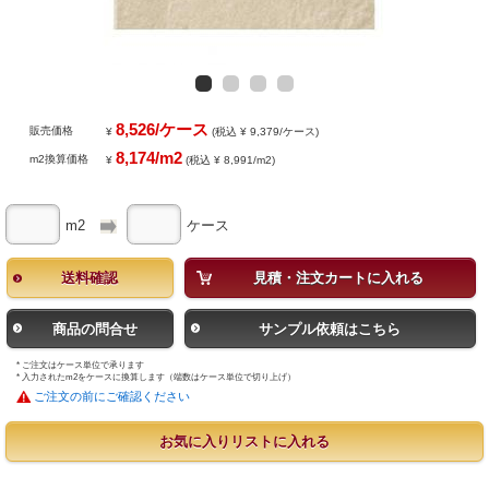
8,526/ケース
販売価格
¥
(税込 ¥ 9,379/ケース)
8,174/m2
m2換算価格
¥
(税込 ¥ 8,991/m2)
m2
ケース
送料確認
見積・注文カートに入れる
商品の問合せ
サンプル依頼はこちら
* ご注文はケース単位で承ります
* 入力されたm2をケースに換算します（端数はケース単位で切り上げ）
ご注文の前にご確認ください
お気に入りリストに入れる