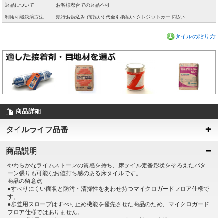
返品について
お客様都合での返品不可
利用可能決済方法
銀行お振込み (前払い) 代金引換払い クレジットカード払い
タイルの貼り方
商品詳細
タイルライフ品番
商品説明
やわらかなライムストーンの質感を持ち、床タイル定番形状をそろえたパタ
ーン張りも可能なお値打ち感のある床タイルです。
商品の留意点
●すべりにくい面状と防汚・清掃性をあわせ持つマイクロガードフロア仕様で
す。
●歩道用スロープはすべり止め機能を優先させた商品のため、マイクロガード
フロア仕様ではありません。