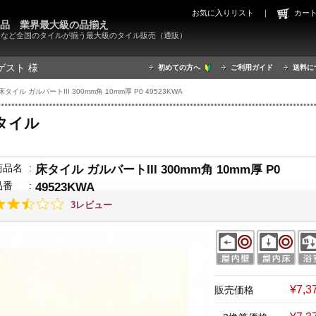
お気に入りリスト
｜
カ
000品 業界最大級の品揃え
X）など全国のタイルが揃う最大級のタイル販売（通販）
ゲスト 様
初めての方へ
ご利用ガイド
送料に
床タイル ガルバートIII 300mm角 10mm厚 P0 49523KWA
タイル
商品名
:
床タイル ガルバートIII 300mm角 10mm厚 P0
品番
:
49523KWA
3レビュー
¥7,
販売価格