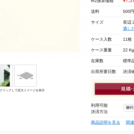
¥7,3
m2換算価格
送料
500
サイズ
長辺:2
適し
ケース入数
11枚
ケース重量
22 Kg
在庫数
標準
出荷所要日数
決済
クリックして拡大イメージを表示
利用可能
決済方法
商品説明を見る
関