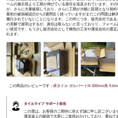
ームの施主様より工期が伸びている責任を追及されています。その
が、さらに大量破損しており、さらに工期が大幅に延期となり契約
最初の破損確認日から2週間近く経っていますがまだこの問題は解
履行されていないことになります。この件につき、販売会社である
の見解で謝罪はするが、責任は取らないと言っておりリ、フォーム
い状況です。もう少し販売会社として梱包の工夫や運送会社の選定
れます。
この商品のレビューです：
床タイル ガルバートIII 300mm角 9.6mm
タイルライフ サポート担当
この度は、お客様のご期待に添えず誠に申し訳ございま
運送途上の破損で大変にご迷惑おかけしており、重ねて