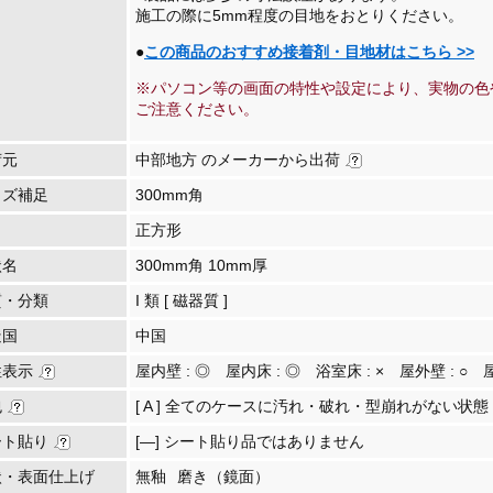
施工の際に5mm程度の目地をおとりください。
●
この商品のおすすめ接着剤・目地材はこちら >>
※パソコン等の画面の特性や設定により、実物の色
ご注意ください。
荷元
中部地方 のメーカーから出荷
イズ補足
300mm角
正方形
状名
300mm角 10mm厚
質・分類
I 類 [ 磁器質 ]
造国
中国
性表示
屋内壁 :
◎
屋内床 :
◎
浴室床 :
×
屋外壁 :
○
包
[ A ] 全てのケースに汚れ・破れ・型崩れがない状態
ート貼り
[―] シート貼り品ではありません
状・表面仕上げ
無釉
磨き（鏡面）