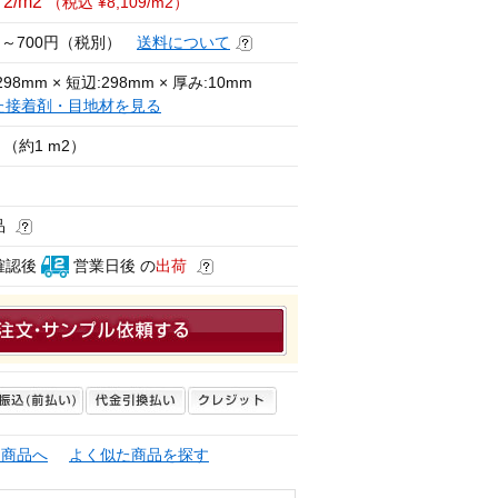
72/m2
（税込 ¥8,109/m2）
円～700円（税別）
送料について
98mm × 短辺:298mm × 厚み:10mm
た接着剤・目地材を見る
（約1 m2）
品
確認後
営業日後 の
出荷
連商品へ
よく似た商品を探す