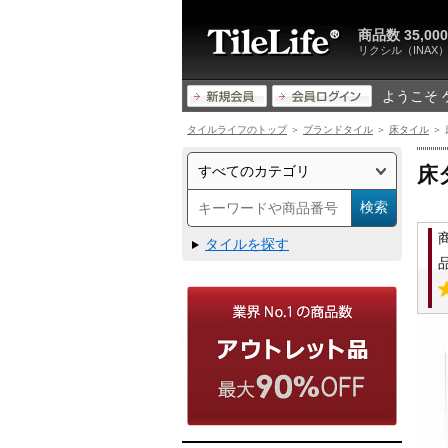
商品数 35,
リクシル（INA
ようこそ 
タイルライフのトップ
＞
ブランドタイル
＞
床タイル
＞ 
床
タイルを探す