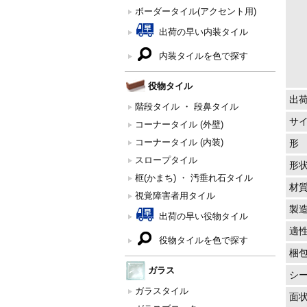
ボーダータイル(アクセント用)
出荷の早い内装タイル
内装タイルを色で探す
役物タイル
出
階段タイル ・ 段鼻タイル
サ
コーナータイル (外壁)
コーナータイル (内装)
形
スロープタイル
形
框(かまち) ・ 汚垂れ石タイル
材
視覚障害者用タイル
製
出荷の早い役物タイル
適
役物タイルを色で探す
梱
ガラス
シ
ガラスタイル
面