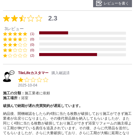
レビューを書く
2.3
3レビュー
(1)
(0)
(0)
(0)
(2)
TileLifeカスタマー
購入確認済
2025-10-04
施工の分類：
施工業者に依頼
施工場所：
浴室
破損んで納期が遅れ売買契約が遅延しています。
納品後、開梱確認をしたら約4割に当たる枚数が破損しており施工ができず施工
業者が出戻りになりました。その後代替品鵜を納入してもらいましたが、また
同じく4割に当たる枚数が破損しており施工ができず浴室リフォームの施主様よ
り工期が伸びている責任を追及されています。その後、さらに代替品を送付し
てもらいましたが、さらに大量破損しており、さらに工期が大幅に延期となり