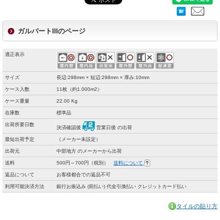
ガルバートIIIのページ
適正表示
サイズ
長辺:298mm × 短辺:298mm × 厚み:10mm
ケース入数
11枚（約1.000m2）
ケース重量
22.00 Kg
在庫数
標準品
出荷所要日数
決済確認後
営業日後 の出荷
最短出荷予定
（メーカー未設定）
出荷元
中部地方 のメーカーから出荷
送料
500円～700円（税別）
送料について
返品について
お客様都合での返品不可
利用可能決済方法
銀行お振込み (前払い) 代金引換払い クレジットカード払い
タイルの貼り方