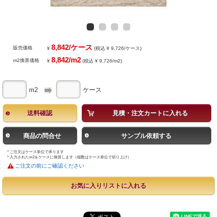
8,842/ケース
販売価格
¥
(税込 ¥ 9,726/ケース)
8,842/m2
m2換算価格
¥
(税込 ¥ 9,726/m2)
m2
ケース
送料確認
見積・注文カートに入れる
商品の問合せ
サンプル依頼する
* ご注文はケース単位で承ります
* 入力されたm2をケースに換算します（端数はケース単位で切り上げ）
ご注文の前にご確認ください
お気に入りリストに入れる