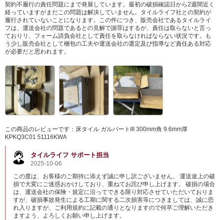
契約不履行の責任問題にまで発展しています。最初の破損確認日から2週間近く
経っていますがまだこの問題は解決していません。タイルライフ社との契約が
履行されていないことになります。この件につき、販売会社であるタイルライ
フは、運送会社の問題であるとの見解で謝罪はするが、責任は取らないと言っ
ておりリ、フォーム請負会社として責任を取らなければならない状況です。も
う少し販売会社として梱包の工夫や運送会社の選定及び指導など責任ある対応
が必要だと思われます。
この商品のレビューです：
床タイル ガルバートIII 300mm角 9.6mm厚
KPKQ3C01 51116KWA
タイルライフ サポート担当
2025-10-06
この度は、お客様のご期待に添えず誠に申し訳ございません。 運送途上の破
損で大変にご迷惑おかけしており、重ねてお詫び申し上げます。 破損の場合
は、運送会社の保険・規定に沿ってできる限り対応させていただいておりま
すが、破損事故発生による工期に関する二次損害等につきましては、誠に恐
れ入りますが、ご利用規約に記載の通りとなりますので何卒ご理解いただき
ますよう、よろしくお願い申し上げます。