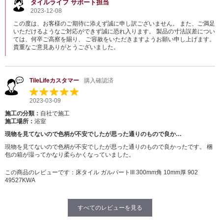
タイルライフ サポート担当
2023-12-08
この度は、お客様のご期待に添えず誠に申し訳ございません。 また、ご満足
いただけるようなご対応ができず誠に恐れ入ります。 製品の寸法誤差につい
ては、何卒ご高察を賜り、 ご容赦をいただきますようお願い申し上げます。
貴重なご意見ありがとうございました。
TileLifeカスタマー
購入確認済
2023-03-09
施工の分類：
自社で施工
施工場所：
浴室
現物を見てないので色柄が不安でしたが思った通りのもので良か…
現物を見てないので色柄が不安でしたが思った通りのもので良かったです。 梱
包の箱が湿ってかなり柔らかくなっていました。
この商品のレビューです：
床タイル ガルバートIII 300mm角 10mm厚 902
49527KWA
すべてのレビューを見る