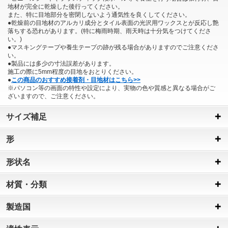
地材が完全に乾燥した後行ってください。
また、特に目地部分を密閉しないよう通気性を良くしてください。
●乾燥前の目地材のアルカリ成分とタイル表面の光沢用ワックスとが反応し艶
落ちする恐れがあります。(特に梅雨時期、雨天時は十分気をつけてくださ
い。)
●マスキングテープや養生テープの跡が残る場合がありますのでご注意くださ
い。
●製品には多少の寸法誤差があります。
施工の際に5mm程度の目地をおとりください。
●
この商品のおすすめ接着剤・目地材はこちら>>
※パソコン等の画面の特性や設定により、実物の色や質感と異なる場合がご
ざいますので、ご注意ください。
サイズ補足
形
形状名
材質・分類
製造国