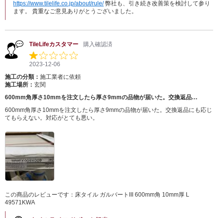
https://www.tilelife.co.jp/about/rule/
弊社も、引き続き改善策を検討して参り
ます。 貴重なご意見ありがとうございました。
TileLifeカスタマー
購入確認済
2023-12-06
施工の分類：
施工業者に依頼
施工場所：
玄関
600mm角厚さ10mmを注文したら厚さ9mmの品物が届いた。交換返品…
600mm角厚さ10mmを注文したら厚さ9mmの品物が届いた。交換返品にも応じ
てもらえない。対応がとても悪い。
この商品のレビューです：
床タイル ガルバートIII 600mm角 10mm厚 L
49571KWA