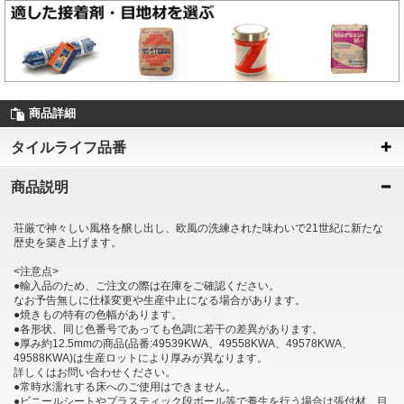
商品詳細
タイルライフ品番
商品説明
荘厳で神々しい風格を醸し出し、欧風の洗練された味わいで21世紀に新たな
歴史を築き上げます。
<注意点>
●輸入品のため、ご注文の際は在庫をご確認ください。
なお予告無しに仕様変更や生産中止になる場合があります。
●焼きもの特有の色幅があります。
●各形状、同じ色番号であっても色調に若干の差異があります。
●厚み約12.5mmの商品(品番:49539KWA、49558KWA、49578KWA、
49588KWA)は生産ロットにより厚みが異なります。
詳しくはお問い合わせください。
●常時水濡れする床へのご使用はできません。
●ビニールシートやプラスティック段ボール等で養生を行う場合は張付材、目