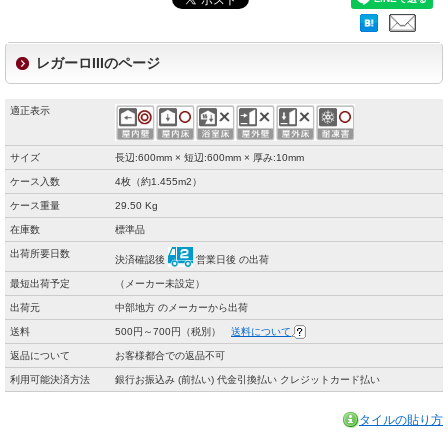
レガーロIIIのページ
適正表示
サイズ
長辺:600mm × 短辺:600mm × 厚み:10mm
ケース入数
4枚（約1.455m2）
ケース重量
29.50 Kg
在庫数
標準品
出荷所要日数
決済確認後
営業日後 の出荷
最短出荷予定
（メーカー未設定）
出荷元
中部地方 のメーカーから出荷
送料
500円～700円（税別）
送料について
返品について
お客様都合での返品不可
利用可能決済方法
銀行お振込み (前払い) 代金引換払い クレジットカード払い
タイルの貼り方