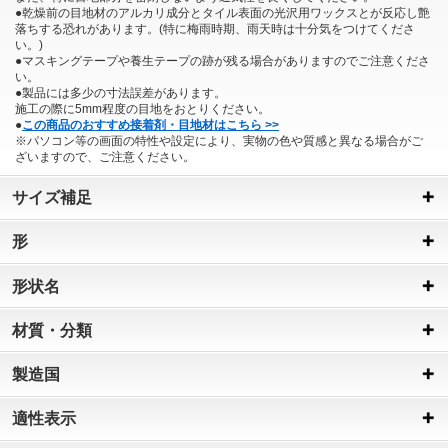
●乾燥前の目地材のアルカリ成分とタイル表面の光沢用ワックスとが反応し艶
落ちする恐れがあります。(特に梅雨時期、雨天時は十分気をつけてくださ
い。)
●マスキングテープや養生テープの跡が残る場合がありますのでご注意くださ
い。
●製品には多少の寸法誤差があります。
施工の際に5mm程度の目地をおとりください。
●
この商品のおすすめ接着剤・目地材はこちら >>
※パソコン等の画面の特性や設定により、実物の色や質感と異なる場合がご
ざいますので、ご注意ください。
サイズ補足
形
形状名
材質・分類
製造国
適性表示