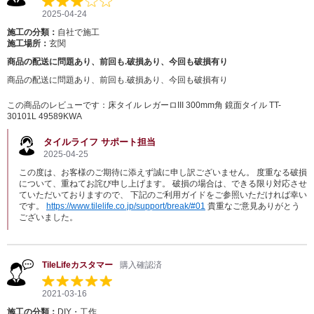
2025-04-24
施工の分類：
自社で施工
施工場所：
玄関
商品の配送に問題あり、前回も.破損あり、今回も破損有り
商品の配送に問題あり、前回も.破損あり、今回も破損有り
この商品のレビューです：
床タイル レガーロIII 300mm角 鏡面タイル TT-
30101L 49589KWA
タイルライフ サポート担当
2025-04-25
この度は、お客様のご期待に添えず誠に申し訳ございません。 度重なる破損
について、重ねてお詫び申し上げます。 破損の場合は、できる限り対応させ
ていただいておりますので、 下記のご利用ガイドをご参照いただければ幸い
です。
https://www.tilelife.co.jp/support/break/#01
貴重なご意見ありがとう
ございました。
TileLifeカスタマー
購入確認済
2021-03-16
施工の分類：
DIY・工作