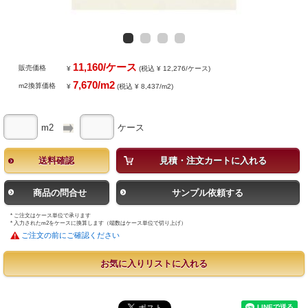
11,160/ケース
販売価格
¥
(税込 ¥ 12,276/ケース)
7,670/m2
m2換算価格
¥
(税込 ¥ 8,437/m2)
m2
ケース
送料確認
見積・注文カートに入れる
商品の問合せ
サンプル依頼する
* ご注文はケース単位で承ります
* 入力されたm2をケースに換算します（端数はケース単位で切り上げ）
ご注文の前にご確認ください
お気に入りリストに入れる