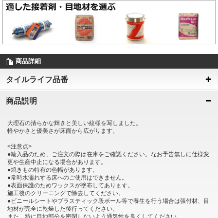
商品詳細
タイルライフ品番
商品説明
大理石の清らかな輝きと美しい紋様を写しました。
軽やかさと優美さが床面から広がります。
<注意点>
●輸入品のため、ご注文の際は在庫をご確認ください。なお予告無しに仕様変
更や生産中止になる場合があります。
●焼きもの特有の色幅があります。
●常時水濡れする床へのご使用はできません。
●表面保護のためワックスが塗布してあります。
施工後のクリーニングで除去してください。
●ビニールシートやプラスティック段ボール等で養生を行う場合は張付材、目
地材が完全に乾燥した後行ってください。
また、特に目地部分を密閉しないよう通気性を良くしてください。