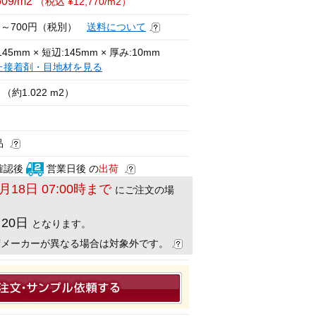
609/m2
（税込 ¥12,770/m2）
円～700円（税別）
送料について
45mm × 短辺:145mm × 厚み:10mm
た接着剤・目地材を見る
（約1.022 m2）
品
確認後
営業日後 の
出荷
8月18日 07:00時まで
にご注文の場
月20日
となります。
荷メーカーが異なる場合は対象外です。