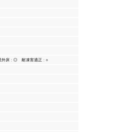
屋外床 :
◎
耐凍害適正 :
○