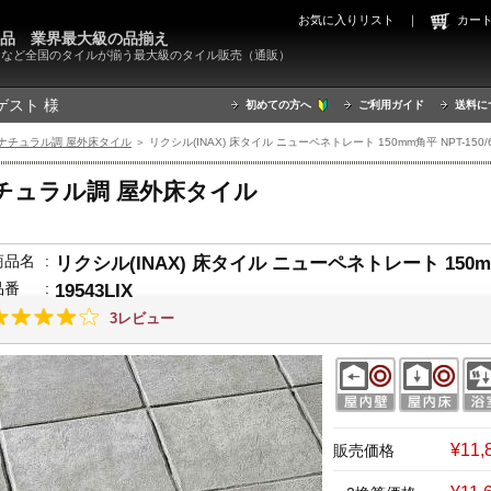
お気に入りリスト
｜
カ
000品 業界最大級の品揃え
X）など全国のタイルが揃う最大級のタイル販売（通販）
ゲスト 様
初めての方へ
ご利用ガイド
送料に
ナチュラル調 屋外床タイル
＞ リクシル(INAX) 床タイル ニューペネトレート 150mm角平 NPT-150/6 
チュラル調 屋外床タイル
商品名
:
リクシル(INAX) 床タイル ニューペネトレート 150mm角
品番
:
19543LIX
3レビュー
¥11
販売価格