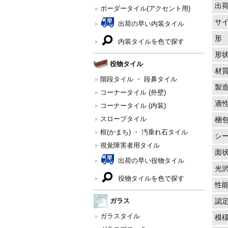
出
ボーダータイル(アクセント用)
サ
出荷の早い内装タイル
形
内装タイルを色で探す
形
役物タイル
材
階段タイル ・ 段鼻タイル
製
コーナータイル (外壁)
適
コーナータイル (内装)
スロープタイル
梱
框(かまち) ・ 汚垂れ石タイル
シ
視覚障害者用タイル
面
出荷の早い役物タイル
光
役物タイルを色で探す
性
ガラス
認
ガラスタイル
模