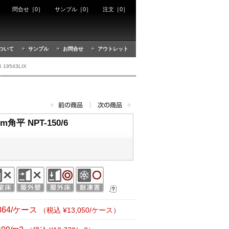
ート
問合せ［0］
サンプル［0］
注文［0］
ついて
サンプル
お問合せ
アウトレット
19543LIX
平 NPT-150/6
,864/ケース
（税込 ¥13,050/ケース）