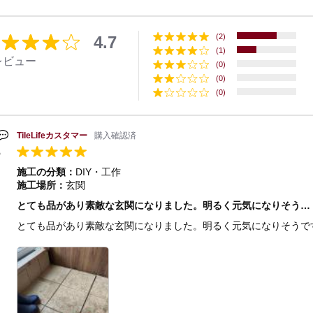
(2)
4.7
(1)
レビュー
(0)
(0)
(0)
TileLifeカスタマー
購入確認済
施工の分類：
DIY・工作
施工場所：
玄関
とても品があり素敵な玄関になりました。明るく元気になりそう…
とても品があり素敵な玄関になりました。明るく元気になりそうで