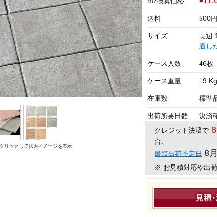
¥11,
m2換算価格
送料
500
サイズ
長辺:1
適し
ケース入数
46枚
ケース重量
19 Kg
在庫数
標準
出荷所要日数
決済
クレジット決済で
合、
クリックして拡大イメージを表示
8
最短出荷予定日
※ お見積対応や出