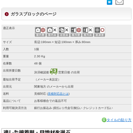
ガラスブロックのページ
適正表示
サイズ
長辺:190mm × 短辺:190mm × 厚み:80mm
入数
1個
重量
2.30 Kg
在庫数
48 個
出荷所要日数
決済確認後
営業日後 の出荷
最短出荷予定
（メーカー未設定）
出荷元
関東地方 のメーカーから出荷
送料
見積対応 (
見積対応品とは
)
返品について
お客様都合での返品不可
利用可能決済方法
銀行お振込み (前払い) 代金引換払い クレジットカード払い
タイルの貼り方