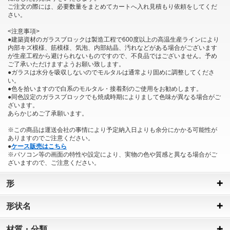
ご注文の際には、必要数量をまとめてカートへ入れ見積もり依頼をしてくだ
さい。
<注意事項>
●建築資材のガラスブロックは製造工程で600度以上の高温生産ラインにより
内部キズ模様、筋模様、気泡、内部結晶、汚れなどがある場合がございます
が生産工程から避けられないものですので、不良品ではございません。予め
ご了承いただけますようお願い致します。
●ガラスは水分を吸収しないのでモルタルは通常より固めに調整してくださ
い。
●色を拾いますので白系のモルタル・接着剤のご使用をお勧めします。
●同色設定のガラスブロックでも焼成時期によりまして色味が異なる場合がご
ざいます。
あらかじめご了承願います。
※この商品は運送会社の事情により予定納入日よりも余分にかかる可能性が
ありますのでご注意ください。
●
ケース販売はこちら
※パソコン等の画面の特性や設定により、実物の色や質感と異なる場合がご
ざいますので、ご注意ください。
形
形状名
材質・分類