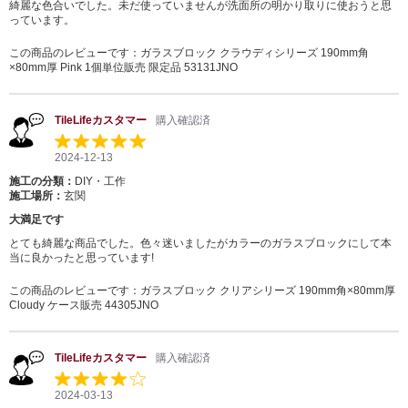
綺麗な色合いでした。未だ使っていませんが洗面所の明かり取りに使おうと思
っています。
この商品のレビューです：
ガラスブロック クラウディシリーズ 190mm角
×80mm厚 Pink 1個単位販売 限定品 53131JNO
TileLifeカスタマー
購入確認済
2024-12-13
施工の分類：
DIY・工作
施工場所：
玄関
大満足です
とても綺麗な商品でした。色々迷いましたがカラーのガラスブロックにして本
当に良かったと思っています!
この商品のレビューです：
ガラスブロック クリアシリーズ 190mm角×80mm厚
Cloudy ケース販売 44305JNO
TileLifeカスタマー
購入確認済
2024-03-13