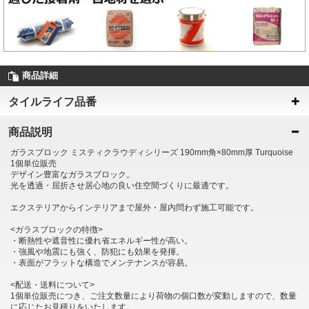
商品詳細
タイルライフ品番
商品説明
ガラスブロック ミスティクラウディシリーズ 190mm角×80mm厚 Turquoise
1個単位販売
デザイン豊富なガラスブロック。
光を透過・屈折させ居心地の良い住空間づくりに最適です。
エクステリアからインテリアまで屋外・屋内問わず施工可能です。
<ガラスブロックの特徴>
・断熱性や遮音性に優れ省エネルギー性が高い。
・強風や地震にも強く、防犯にも効果を発揮。
・表面がフラットな構造でメンテナンスが容易。
<配送・送料について>
1個単位販売につき、ご注文数量により荷物の個口数が変動しますので、数量
に応じたお見積りをいたします。