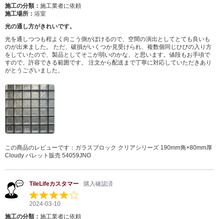
施工の分類：
施工業者に依頼
施工場所：
浴室
光の通し方がきれいです。
光を通しつつも程よく向こう側がぼけるので、空間の演出としてとても良いも
のが出来ました。 ただ、破損がいくつか見受けられ、複数個同じひびの入り方
をしていたので、製品としてそこが弱いのかな、と思います。値段もお手頃で
すので、許容できる範囲です。 注文から配送まで丁寧に対応していただきあり
がとうございました。
この商品のレビューです：
ガラスブロック クリアシリーズ 190mm角×80mm厚
Cloudy パレット販売 54059JNO
TileLifeカスタマー
購入確認済
2024-03-10
施工の分類：
施工業者に依頼