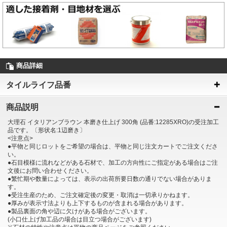
商品詳細
タイルライフ品番
商品説明
大理石 イタリアンブラウン 本磨き仕上げ 300角 (品番:12285XRO)の受注加工
品です。〔形状名:1辺磨き〕
<注意点>
●平物と同じロットをご希望の場合は、平物と同じ注文カートでご注文くださ
い。
●石目模様に流れなどがある石材で、加工の方向性にご指定がある場合はご注
文後にお問い合わせください。
●繁忙期や数量によっては、表示の出荷所要日数の通りでない場合がありま
す。
●受注生産のため、ご注文確定後の変更・取消は一切承りかねます。
●厚みが表示寸法よりも上下するものが含まれる場合があります。
●製品裏面の角や辺に欠けがある場合がございます。
(小口仕上げ加工品の場合は目立つ場合がございます)