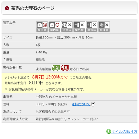
茶系の大理石のページ
適正表示
サイズ
長辺:300mm × 短辺:300mm × 厚み:10mm
入数
1枚
重量
2.40 Kg
在庫数
標準品
出荷所要日数
決済確認後
対応日 の出荷
8月7日 13:00時まで
クレジット決済で
にご注文の場合、
8月19日
最短出荷予定日
となります。
※ お見積対応や出荷メーカーが異なる場合は対象外です。
出荷元
中部地方 のメーカーから出荷
送料
500円～700円（税別）
送料について
返品について
お客様都合での返品不可
利用可能決済方法
銀行お振込み (前払い) クレジットカード払い
タイルの貼り方