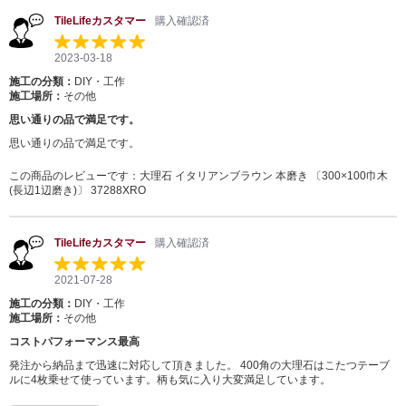
TileLifeカスタマー
購入確認済
2023-03-18
施工の分類：
DIY・工作
施工場所：
その他
思い通りの品で満足です。
思い通りの品で満足です。
この商品のレビューです：
大理石 イタリアンブラウン 本磨き 〔300×100巾木
(長辺1辺磨き)〕 37288XRO
TileLifeカスタマー
購入確認済
2021-07-28
施工の分類：
DIY・工作
施工場所：
その他
コストパフォーマンス最高
発注から納品まで迅速に対応して頂きました。 400角の大理石はこたつテーブ
ルに4枚乗せて使っています。柄も気に入り大変満足しています。